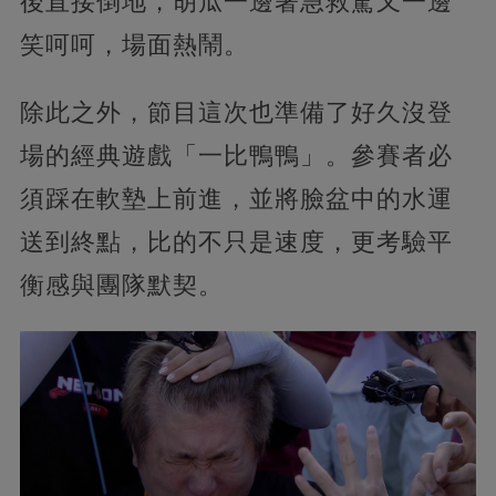
後直接倒地，胡瓜一邊著急救駕又一邊
笑呵呵，場面熱鬧。
除此之外，節目這次也準備了好久沒登
場的經典遊戲「一比鴨鴨」。參賽者必
須踩在軟墊上前進，並將臉盆中的水運
送到終點，比的不只是速度，更考驗平
衡感與團隊默契。