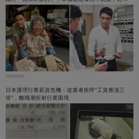
闆的福報
2025/09/07
日本護理行業薪資危機：從業者疾呼"工資應漲三
倍"，離職潮折射行業困境