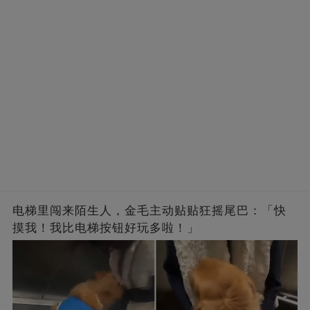
电梯里闯来陌生人，金毛主动贴贴狂摇尾巴：「快
摸我！我比电梯按钮好玩多啦！」