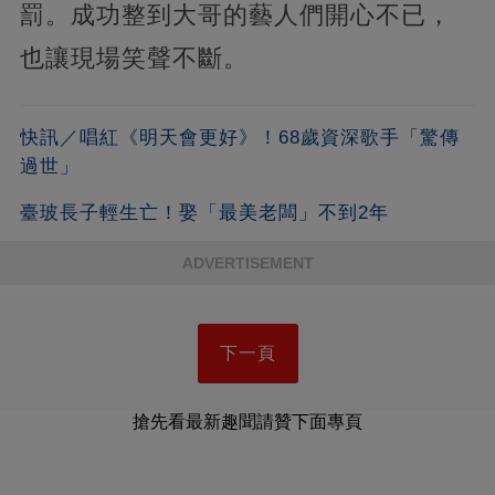
罰。成功整到大哥的藝人們開心不已，
也讓現場笑聲不斷。
快訊／唱紅《明天會更好》！68歲資深歌手「驚傳
過世」
臺玻長子輕生亡！娶「最美老闆」不到2年
ADVERTISEMENT
下一頁
搶先看最新趣聞請贊下面專頁