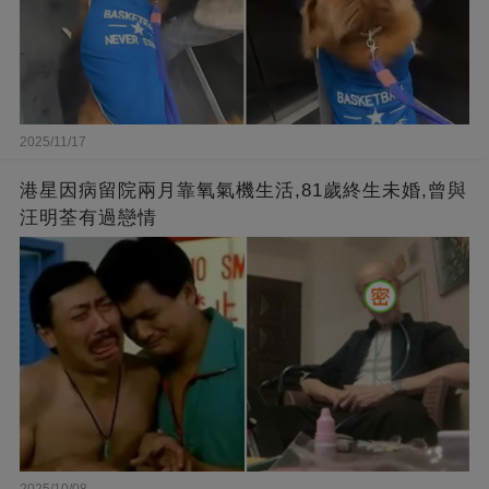
2025/11/17
港星因病留院兩月靠氧氣機生活,81歲終生未婚,曾與
汪明荃有過戀情