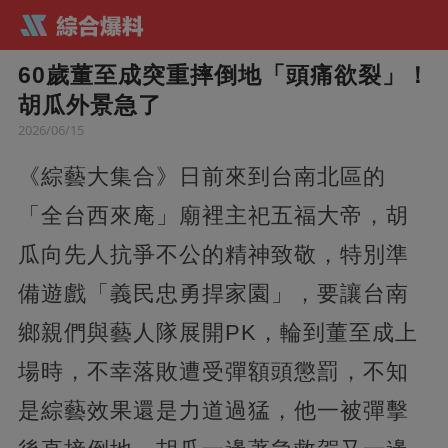
60歲董至成突重摔倒地「頭痛欲裂」！
胡瓜外景急了
2026/06/15
《綜藝大集合》日前來到台南北區的
「全台西來庵」廟裡主祀五福大帝，胡
瓜向先人抗爭不公的精神致敬，特別準
備遊戲「義民忠勇捍家園」，要讓台南
鄉親們與藝人隊展開PK，輪到董至成上
場時，不幸落敗遭受彈額頭懲罰，不知
是綜藝效果還是力道過猛，他一被彈擊