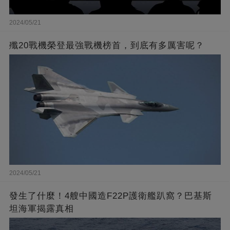
2024/05/21
殲20戰機榮登最強戰機榜首，到底有多厲害呢？
2024/05/21
發生了什麼！4艘中國造F22P護衛艦趴窩？巴基斯
坦海軍揭露真相