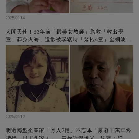
2025/09/14
人間天使！33年前「最美女教師」為救「救出學
童」葬身火海，遺骸被尋獲時「緊抱4童」全網淚
崩：真正的英雄不該被遺忘
2025/09/12
明道轉型企業家「月入2億」不忘本！豪發千萬年終
踐行「員工即家人」，幸福近況曝光，網贊：好老