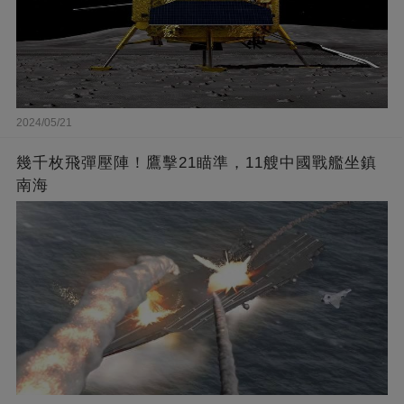
2024/05/21
幾千枚飛彈壓陣！鷹擊21瞄準，11艘中國戰艦坐鎮
南海