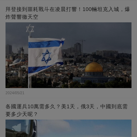
拜登接到噩耗戰斗在凌晨打響！100輛坦克入城，爆
炸聲響徹天空
2024/05/21
各國運兵10萬需多久？美1天，俄3天，中國到底需
要多少天呢？