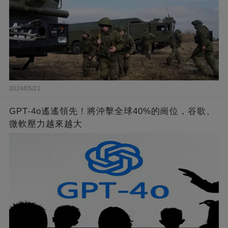
2024/05/21
GPT-4o遙遙領先！將沖擊全球40%的崗位，谷歌、
微軟壓力越來越大