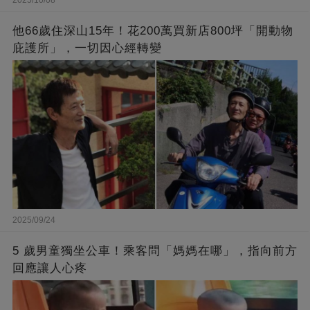
2025/10/08
他66歲住深山15年！花200萬買新店800坪「開動物
庇護所」，一切因心經轉變
2025/09/24
5 歲男童獨坐公車！乘客問「媽媽在哪」，指向前方
回應讓人心疼