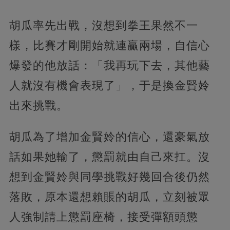
胡瓜率先出戰，沒想到拳王果然不一
樣，比賽才剛開始就連贏兩場，自信心
爆發的他放話：「我再玩下去，其他藝
人就沒有機會表現了」，于是換金賢姈
出來挑戰。
胡瓜為了增加金賢姈的信心，還豪氣放
話如果她輸了，懲罰就由自己來扛。沒
想到金賢姈與同學挑戰好幾回合後仍然
落敗，原本還想賴賬的胡瓜，立刻被眾
人強制請上懲罰座椅，接受彈額頭懲