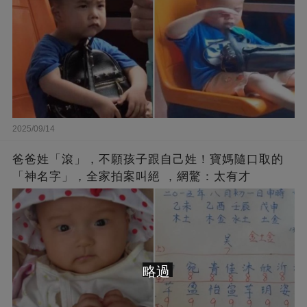
2025/09/14
爸爸姓「滾」，不願孩子跟自己姓！寶媽隨口取的
「神名字」，全家拍案叫絕 ，網驚：太有才
略過