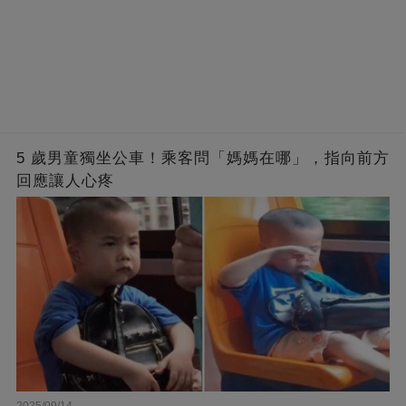
5 歲男童獨坐公車！乘客問「媽媽在哪」，指向前方
回應讓人心疼
2025/09/14