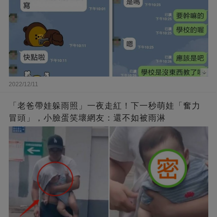
2022/12/11
「老爸帶娃躲雨照」一夜走紅！下一秒萌娃「奮力
冒頭」，小臉蛋笑壞網友：還不如被雨淋