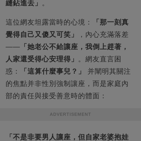
縫鉆進去」​
​。
這位網友坦露當時的心境：​
​「那一刻真
覺得自己又傻又可笑」​
​，內心充滿落差
——​
​「她老公不給讓座，我倒上趕著，
人家還受得心安理得」​
​。網友直言困
惑：​
​「這算什麼事兒？」​
​ 并闡明其關注
的焦點并非性別強制讓座，而是家庭內
部的責任與接受善意時的體面：​
ADVERTISEMENT
​「不是非要男人讓座，但自家老婆抱娃