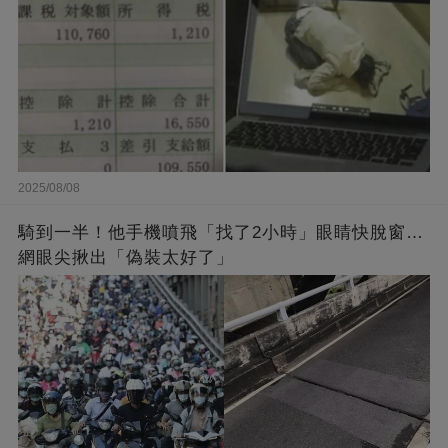
2025/08/08
騎到一半！他手機噴飛「找了2小時」眼睛快脫窗…
網眼尖揪出「偽裝太好了」