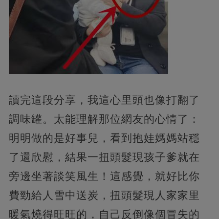
讀完這段分享，我這心里頭也像打翻了
調味罐。太能理解那位網友的心情了：
明明做的是好事兒，看到抱娃媽媽站穩
了還欣慰，結果一扭頭髮現孩子爹就在
旁邊坐著談笑風生！這感覺，就好比你
費勁給人雪中送炭，扭頭髮現人家家里
暖氣燒得旺旺的，自己反倒像個冒失的