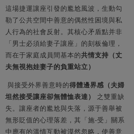
這場捷運讓座引發的尷尬風波，生動勾
勒了公共空間中善意的偶然性困境與私
人行為的社會反射。其核心矛盾點并非
「男士必須給妻子讓座」的刻板倫理，
而在于家庭成員間基本的​
​共情支持（丈
夫無視抱娃妻子的負重站立）​
​ 與接受外界善意時的​
​得體邊界感（夫婦
坦然接受讓座卻無體恤表達）​
​ 之雙重缺
失。讓座者的尷尬與失落，源于善舉被
無形貶值的心理落差，其「施-受」關系
中應有的溫情互動被漠然忽略，使善意