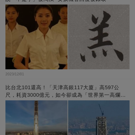
2023/12/01
比台北101還高！「天津高銀117大廈」高597公
尺，耗資3000億元，如今卻成為「世界第一高爛尾
樓」