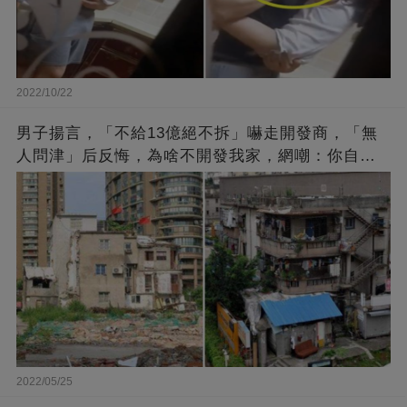
2022/10/22
男子揚言，「不給13億絕不拆」嚇走開發商，「無
人問津」后反悔，為啥不開發我家，網嘲：你自己
找的
2022/05/25