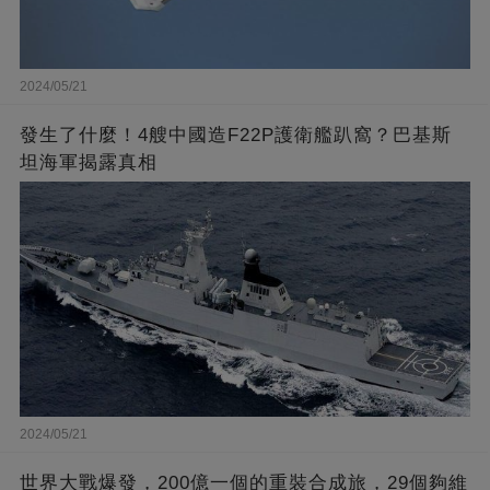
2024/05/21
發生了什麼！4艘中國造F22P護衛艦趴窩？巴基斯
坦海軍揭露真相
2024/05/21
世界大戰爆發，200億一個的重裝合成旅，29個夠維