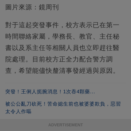
圖片來源：鏡周刊
對于這起突發事件，校方表示已在第一
時間聯絡家屬，學務長、教官、主任秘
書以及系主任等相關人員也立即趕往醫
院處理。目前校方正全力配合警方調
查，希望能儘快釐清事發經過與原因。
突發！王俐人扼腕消息！1次吞4顆藥...
被公公亂刀砍死！苦命媳生前也被婆婆欺負，惡習
太令人作嘔
ADVERTISEMENT