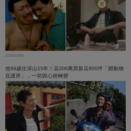
2025/10/08
他66歲住深山15年！花200萬買新店800坪「開動物
庇護所」，一切因心經轉變