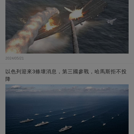
2024/05/21
以色列迎來3條壞消息，第三國參戰，哈馬斯拒不投
降