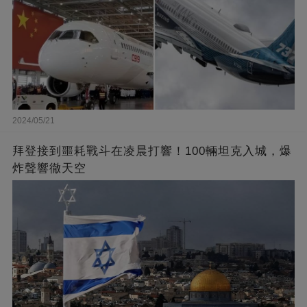
2024/05/21
拜登接到噩耗戰斗在凌晨打響！100輛坦克入城，爆
炸聲響徹天空