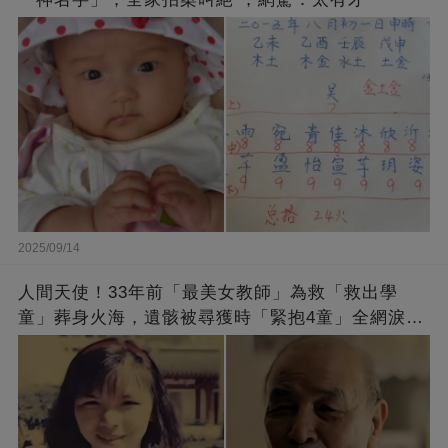
2025/09/14
人間天使！33年前「最美女教師」為救「救出學
童」葬身火海，遺骸被尋獲時「緊抱4童」全網淚
崩：真正的英雄不該被遺忘