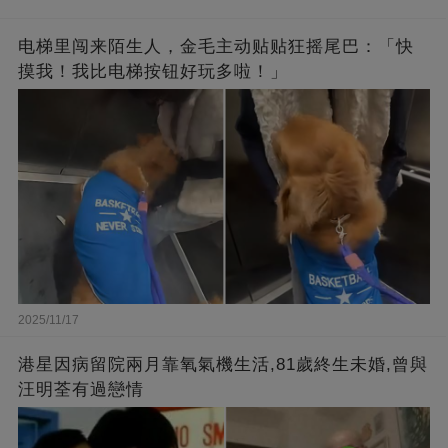
电梯里闯来陌生人，金毛主动贴贴狂摇尾巴：「快
摸我！我比电梯按钮好玩多啦！」
2025/11/17
港星因病留院兩月靠氧氣機生活,81歲終生未婚,曾與
汪明荃有過戀情