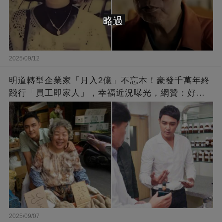
略過
2025/09/12
明道轉型企業家「月入2億」不忘本！豪發千萬年終
踐行「員工即家人」，幸福近況曝光，網贊：好老
闆的福報
2025/09/07