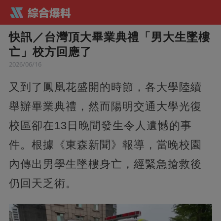
快訊／台灣頂大畢業典禮「男大生墜樓
亡」校方回應了
2026/06/16
又到了鳳凰花盛開的時節，各大學陸續
舉辦畢業典禮，然而陽明交通大學光復
校區卻在13日晚間發生令人遺憾的事
件。根據《東森新聞》報導，當晚校園
內傳出男學生墜樓身亡，經緊急搶救後
仍回天乏術。