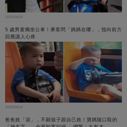
2025/09/24
5 歲男童獨坐公車！乘客問「媽媽在哪」，指向前方
回應讓人心疼
2025/09/14
爸爸姓「滾」，不願孩子跟自己姓！寶媽隨口取的
「神名字」，全家拍案叫絕 ，網驚：太有才