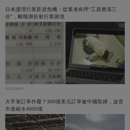
日本護理行業薪資危機：從業者疾呼"工資應漲三
倍"，離職潮折射行業困境
2025/08/08
大手筆訂單作廢？300億美元訂單被中國取締，波音
市值縮水4000億