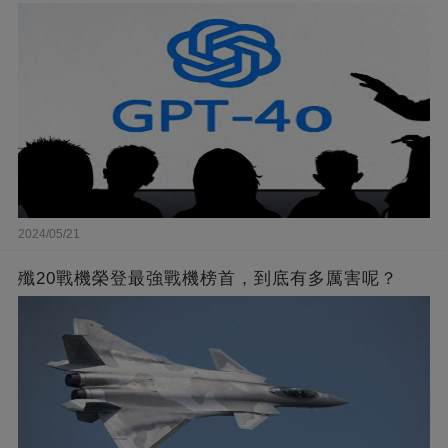
2024/05/21
殲20戰機榮登最強戰機榜首，到底有多厲害呢？