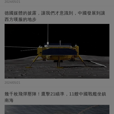
2024/05/21
德國媒體的披露，讓我們才意識到，中國發展到讓
西方嘆服的地步
2024/05/21
幾千枚飛彈壓陣！鷹擊21瞄準，11艘中國戰艦坐鎮
南海