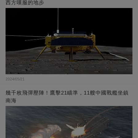
西方嘆服的地步
2024/05/21
幾千枚飛彈壓陣！鷹擊21瞄準，11艘中國戰艦坐鎮
南海