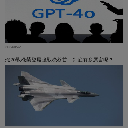
2024/05/21
殲20戰機榮登最強戰機榜首，到底有多厲害呢？