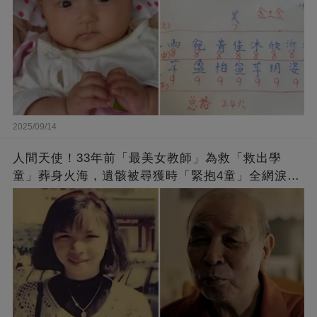
2025/09/14
人間天使！33年前「最美女教師」為救「救出學
童」葬身火海，遺骸被尋獲時「緊抱4童」全網淚
崩：真正的英雄不該被遺忘