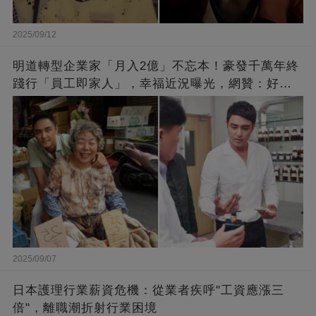
2025/09/12
明道轉型企業家「月入2億」不忘本！豪發千萬年終
踐行「員工即家人」，幸福近況曝光，網贊：好老
闆的福報
略過
2025/09/07
日本護理行業薪資危機：從業者疾呼"工資應漲三
倍"，離職潮折射行業困境