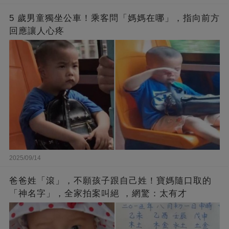
5 歲男童獨坐公車！乘客問「媽媽在哪」，指向前方
回應讓人心疼
2025/09/14
爸爸姓「滾」，不願孩子跟自己姓！寶媽隨口取的
「神名字」，全家拍案叫絕 ，網驚：太有才