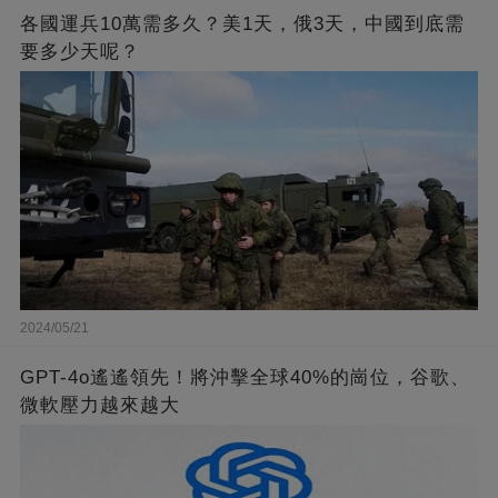
各國運兵10萬需多久？美1天，俄3天，中國到底需
要多少天呢？
2024/05/21
GPT-4o遙遙領先！將沖擊全球40%的崗位，谷歌、
微軟壓力越來越大