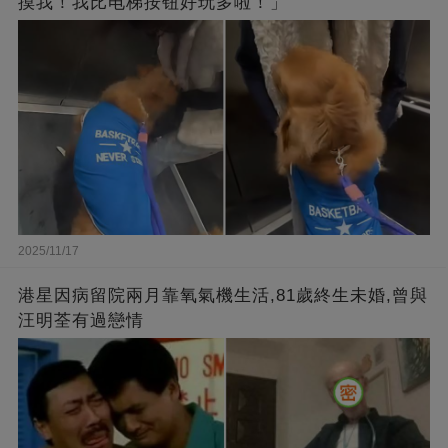
摸我！我比电梯按钮好玩多啦！」
2025/11/17
港星因病留院兩月靠氧氣機生活,81歲終生未婚,曾與
汪明荃有過戀情