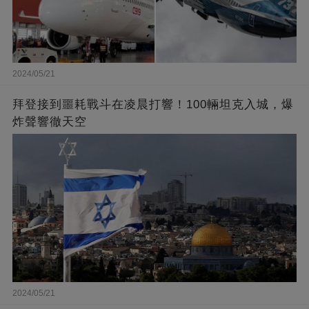
2024/05/21
拜登接到噩耗戰斗在凌晨打響！100輛坦克入城，爆
炸聲響徹天空
2024/05/21