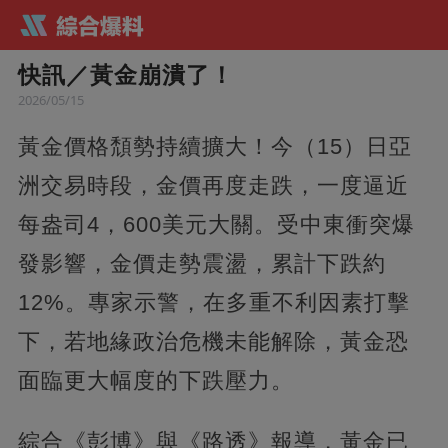
快訊／黃金崩潰了！
2026/05/15
黃金價格頹勢持續擴大！今（15）日亞
洲交易時段，金價再度走跌，一度逼近
每盎司4，600美元大關。受中東衝突爆
發影響，金價走勢震盪，累計下跌約
12%。專家示警，在多重不利因素打擊
下，若地緣政治危機未能解除，黃金恐
面臨更大幅度的下跌壓力。
綜合《彭博》與《路透》報導，黃金已