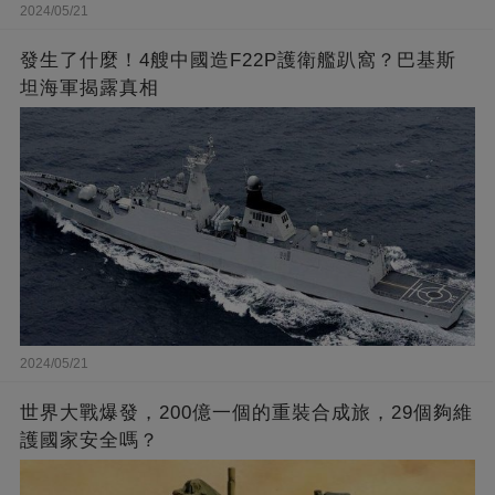
2024/05/21
發生了什麼！4艘中國造F22P護衛艦趴窩？巴基斯
坦海軍揭露真相
2024/05/21
世界大戰爆發，200億一個的重裝合成旅，29個夠維
護國家安全嗎？