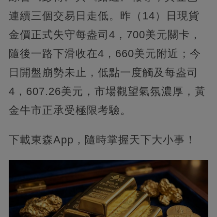
連續三個交易日走低。昨（14）日現貨
金價正式失守每盎司4，700美元關卡，
隨後一路下滑收在4，660美元附近；今
日開盤崩勢未止，低點一度觸及每盎司
4，607.26美元，市場觀望氣氛濃厚，黃
金牛市正承受極限考驗。
下載東森App，隨時掌握天下大小事！