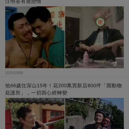
汪明荃有過戀情
2025/10/08
他66歲住深山15年！花200萬買新店800坪「開動物
庇護所」，一切因心經轉變