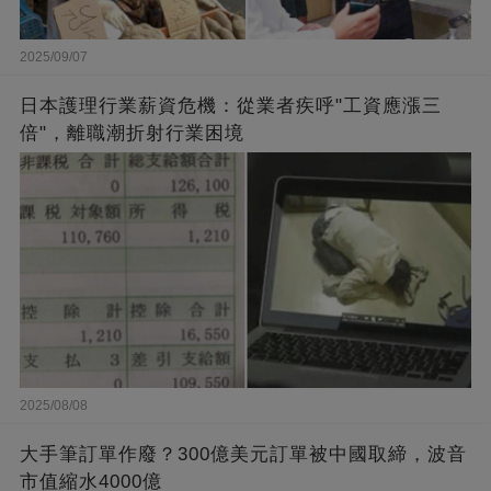
2025/09/07
日本護理行業薪資危機：從業者疾呼"工資應漲三
倍"，離職潮折射行業困境
2025/08/08
大手筆訂單作廢？300億美元訂單被中國取締，波音
市值縮水4000億