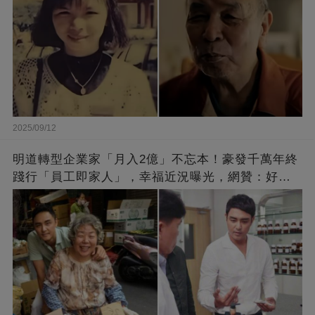
2025/09/12
明道轉型企業家「月入2億」不忘本！豪發千萬年終
踐行「員工即家人」，幸福近況曝光，網贊：好老
闆的福報