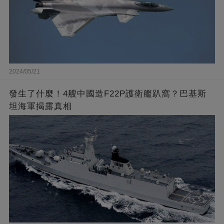
2024/05/21
發生了什麼！4艘中國造F22P護衛艦趴窩？巴基斯
坦海軍揭露真相