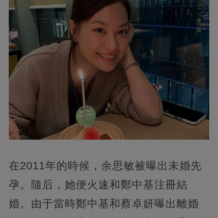
在2011年的時候，余思敏被曝出未婚先
孕。隨后，她便火速和鄭中基注冊結
婚。由于當時鄭中基和蔡卓妍曝出離婚