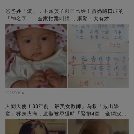
爸爸姓「滾」，不願孩子跟自己姓！寶媽隨口取的
「神名字」，全家拍案叫絕 ，網驚：太有才
2025/09/14
人間天使！33年前「最美女教師」為救「救出學
童」葬身火海，遺骸被尋獲時「緊抱4童」全網淚
崩：真正的英雄不該被遺忘