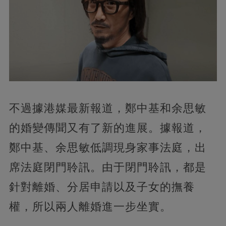
不過據港媒最新報道，鄭中基和余思敏
的婚變傳聞又有了新的進展。據報道，
鄭中基、余思敏低調現身家事法庭，出
席法庭閉門聆訊。由于閉門聆訊，都是
針對離婚、分居申請以及子女的撫養
權，所以兩人離婚進一步坐實。