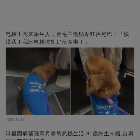
电梯里闯来陌生人，金毛主动贴贴狂摇尾巴：「快
摸我！我比电梯按钮好玩多啦！」
2025/11/17
港星因病留院兩月靠氧氣機生活,81歲終生未婚,曾與