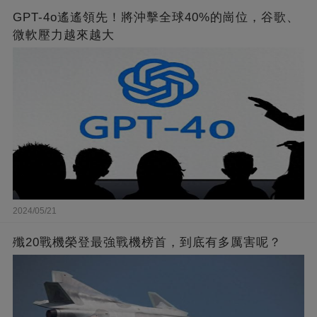
GPT-4o遙遙領先！將沖擊全球40%的崗位，谷歌、
微軟壓力越來越大
2024/05/21
殲20戰機榮登最強戰機榜首，到底有多厲害呢？