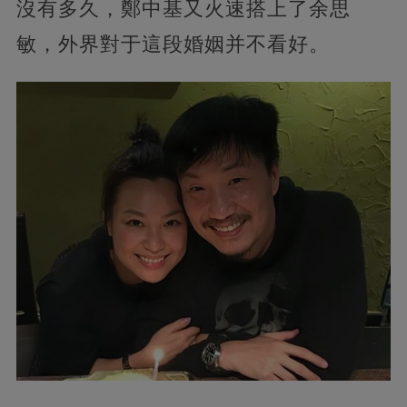
沒有多久，鄭中基又火速搭上了余思
敏，外界對于這段婚姻并不看好。