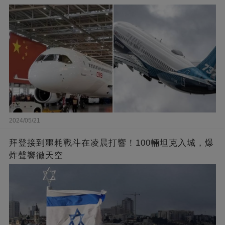
2024/05/21
拜登接到噩耗戰斗在凌晨打響！100輛坦克入城，爆
炸聲響徹天空