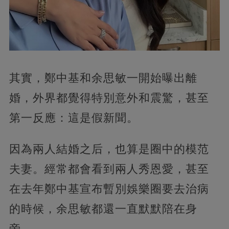
其實，鄭中基和余思敏一開始曝出離
婚，外界都覺得特別意外和震驚，甚至
第一反應：這是假新聞。
因為兩人結婚之后，也算是圈中的模范
夫妻。經常都會看到兩人秀恩愛，甚至
在去年鄭中基宣布暫別娛樂圈要去治病
的時候，余思敏都還一直默默陪在身
旁。