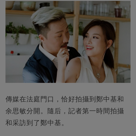
傳媒在法庭門口，恰好拍攝到鄭中基和
余思敏分開。隨后，記者第一時間拍攝
和采訪到了鄭中基。