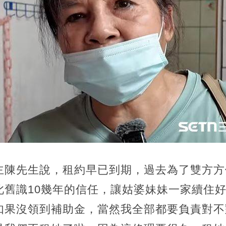
主陳先生說，租約早已到期，過去為了雙方方
此舊識10幾年的信任，讓姑婆妹妹一家續住
如果沒領到補助金，當然我全部都要負責對不