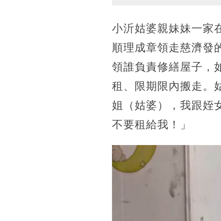
小沂姑婆親妹妹一家
順理成章領走慈濟發
領誰負責修繕屋子，
租、限期限內搬走。
姐（姑婆），我跟姪
不要租給我！」