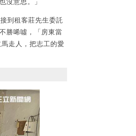
也沒意思。」
天接到租客莊先生委託
不勝唏噓，「房東當
立馬走人，把志工的愛