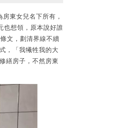
為房東女兒名下所有，
元也想領，原本說好誰
律條文，劃清界線不續
式，「我犧牲我的大
修繕房子，不然房東