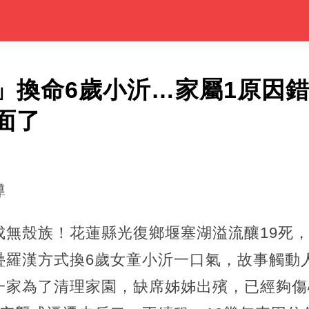
」換命6歲小沂…家屬1原因
面了
導
成無殼族！花蓮縣光復鄉堰塞湖溢流釀19死
疊羅漢方式換6歲女童小沂一口氣，故事觸動
一家為了清理家園，缺席姊姊出殯，已經夠傷