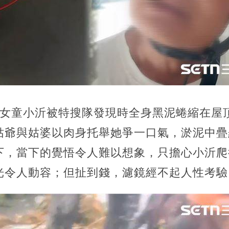
歲女童小沂被特搜隊發現時全身黑泥蜷縮在屋
姑爺與姑婆以肉身托舉她爭一口氣，淤泥中疊
下，當下的覺悟令人難以想象，只擔心小沂爬
光令人動容；但扯到錢，濾鏡經不起人性考驗