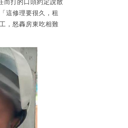
任而打的口頭約定說散
「這修理要很久，租
工，怒轟房東吃相難