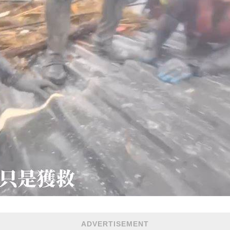
ADVERTISEMENT