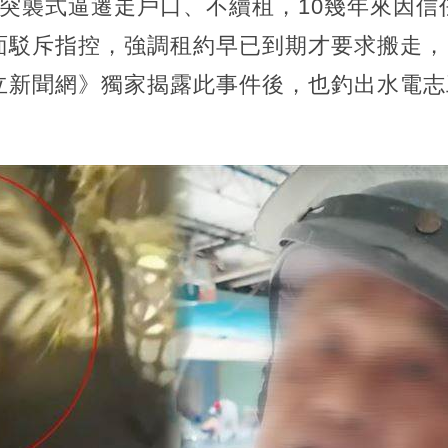
又突襲式逼遷走戶口、不續租，10幾年來因信
面駁斥指控，強調租約早已到期才要求搬走，
立新聞網》獨家揭露此事件後，也釣出水電志