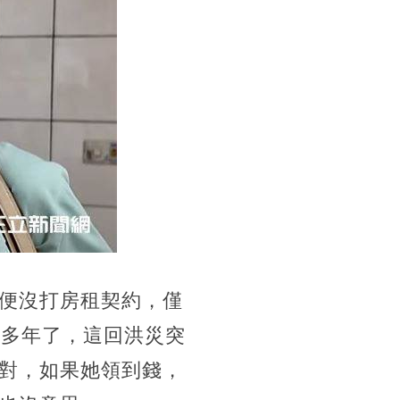
便沒打房租契約，僅
好多年了，這回洪災突
對，如果她領到錢，