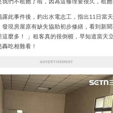
是我們不租她了啦，因為這修理要很久，租她
揭露此事件後，釣出水電志工，指出11日當
，發現房屋原有缺失協助初步修繕，看到新聞
差這麼多！ 」租客真的很倒楣，早知道當天
怒轟吃相難看！
ADVERTISEMENT