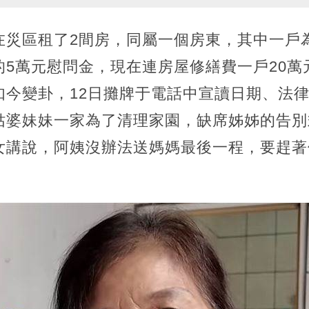
在災區租了2間房，同屬一個房東，其中一戶
的5萬元慰問金，現在連房屋修繕費一戶20萬
如今變卦，12日攤牌于電話中宣讀日期、法
姑婆妹妹一家為了清理家園，缺席姊姊的告別
女講說，阿姨沒辦法送媽媽最後一程，要趕著