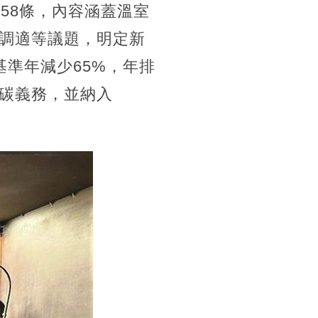
58條，內容涵蓋溫室
調適等議題，明定新
基準年減少65%，年排
碳義務，並納入