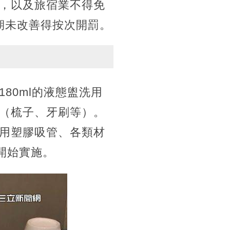
，以及旅宿業不得免
限期未改善得按次開罰。
80ml的液態盥洗用
（梳子、牙刷等）。
用塑膠吸管、各類材
開始實施。