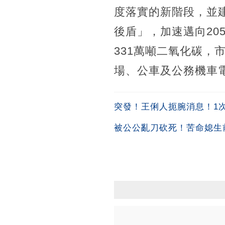
度落實的新階段，並
後盾」，加速邁向20
331萬噸二氧化碳
場、公車及公務機車
突發！王俐人扼腕消息！1次吞
被公公亂刀砍死！苦命媳生