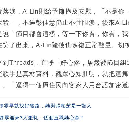
落淚，A-Lin則給予擁抱及安慰，「不是你
鬆」，不過彭佳慧仍止不住眼淚，後來A-Li
是說「節目都會這樣，等一下你看，你看，我
笑了出來，A-Lin隨後也恢復正常聲量、切
到Threads，直呼「好心疼，居然被節目
些歌手是真材實料，觀眾心知肚明，就把這舞
」、「逼得一個原住民向客家人用台語加密通
靜雯早就找好後路，她與張柏芝是一類人
賈靜雯迎來3大噩耗，個個直戳她心窩！