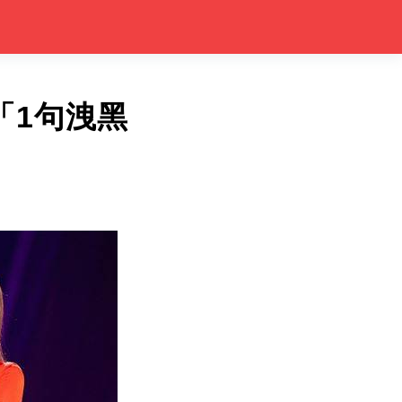
「1句洩黑