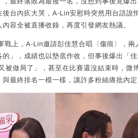
〉，最終落敗為最後一名，沒想到事後竟爆出
後台內疚大哭，A-Lin安慰時突然用台語說
人內容全被直播收錄，再度引發網友熱議。
冠軍戰上，A-Lin邀請彭佳慧合唱〈傷痕〉，
各的」，成績也以墊底作收，但事後爆出「佳
，又被做局了」，甚至在比賽還沒結束時，微
，與最終排名一模一樣，讓許多粉絲痛批內定