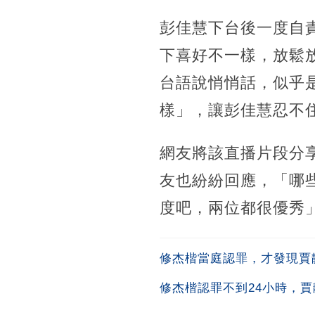
彭佳慧下台後一度自責
下喜好不一樣，放鬆放
台語說悄悄話，似乎
樣」，讓彭佳慧忍不住
網友將該直播片段分享
友也紛紛回應，「哪
度吧，兩位都很優秀
修杰楷當庭認罪，才發現賈
修杰楷認罪不到24小時，