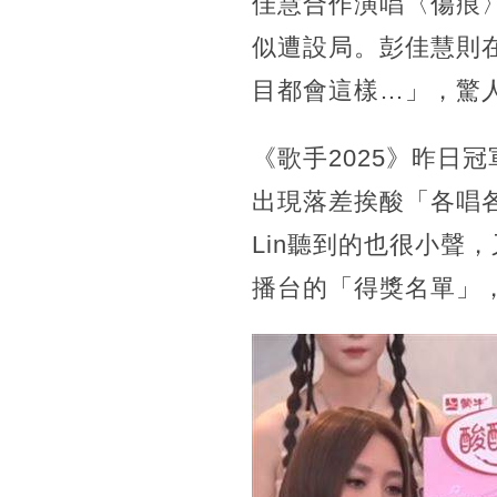
佳慧合作演唱〈傷痕
似遭設局。彭佳慧則在
目都會這樣…」，驚
《歌手2025》昨日
出現落差挨酸「各唱
Lin聽到的也很小聲
播台的「得獎名單」