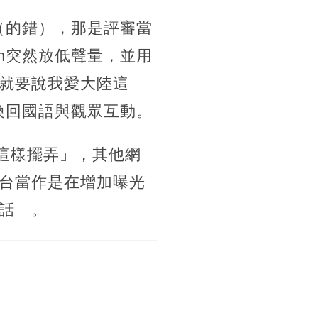
（的錯），那是評審當
n突然放低聲量，並用
就要說我愛大陸這
換回國語與觀眾互動。
組這樣擺弄」，其他網
台當作是在增加曝光
話」。