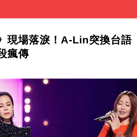
現場落淚！A-Lin突換台語
段瘋傳