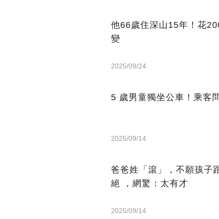
他66歲住深山15年！花2
變
2025/09/24
5 歲男童獨坐公車！乘客
2025/09/14
爸爸姓「滾」，不願孩子
絕 ，網驚：太有才
2025/09/14