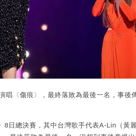
合作演唱〈傷痕〉，最終落敗為最後一名，事後
）
5》8日總決賽，其中台灣歌手代表A-Lin（