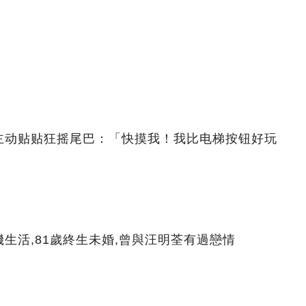
主动贴贴狂摇尾巴：「快摸我！我比电梯按钮好玩
生活,81歲終生未婚,曾與汪明荃有過戀情