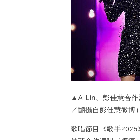
▲A-Lin、彭佳慧
／翻攝自彭佳慧微博
歌唱節目《歌手202