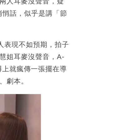
兩人耳麥沒聲音，疑
悄悄話，似乎是講「節
兩人表現不如預期，拍子
慧姐耳麥沒聲音，A-
博上就瘋傳一張擺在導
、劇本。