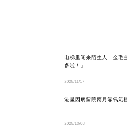
电梯里闯来陌生人，金毛
多啦！」
2025/11/17
港星因病留院兩月靠氧氣機
2025/10/08