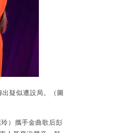
傳出疑似遭設局。（圖
黃麗玲）攜手金曲歌后彭