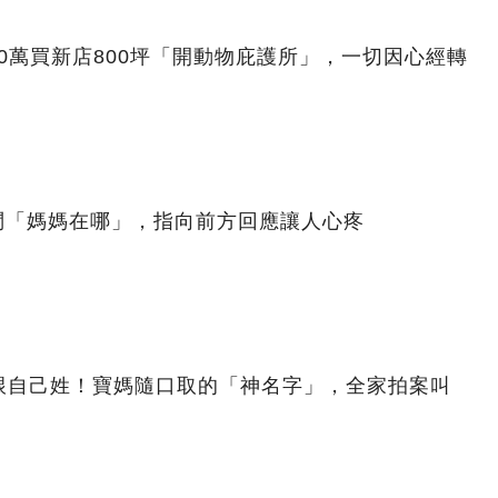
00萬買新店800坪「開動物庇護所」，一切因心經轉
問「媽媽在哪」，指向前方回應讓人心疼
跟自己姓！寶媽隨口取的「神名字」，全家拍案叫