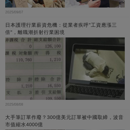
2025/09/07
日本護理行業薪資危機：從業者疾呼"工資應漲三
倍"，離職潮折射行業困境
2025/08/08
大手筆訂單作廢？300億美元訂單被中國取締，波音
市值縮水4000億