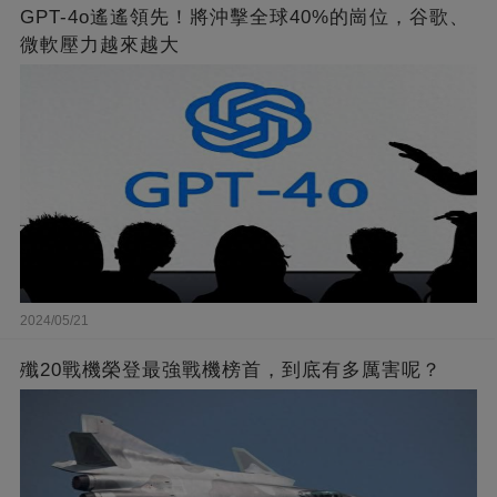
GPT-4o遙遙領先！將沖擊全球40%的崗位，谷歌、
微軟壓力越來越大
2024/05/21
殲20戰機榮登最強戰機榜首，到底有多厲害呢？