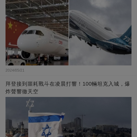
2024/05/21
拜登接到噩耗戰斗在凌晨打響！100輛坦克入城，爆
炸聲響徹天空