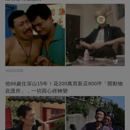
2025/10/08
他66歲住深山15年！花200萬買新店800坪「開動物
庇護所」，一切因心經轉變