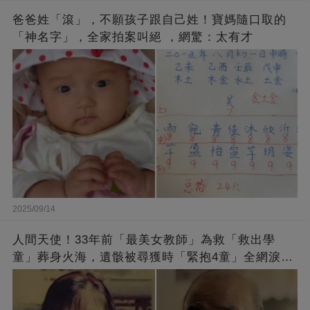
爸爸姓「滾」，不願孩子跟自己姓！寶媽隨口取的
「神名字」，全家拍案叫絕 ，網驚：太有才
2025/09/14
人間天使！33年前「最美女教師」為救「救出學
童」葬身火海，遺骸被尋獲時「緊抱4童」全網淚
崩：真正的英雄不該被遺忘