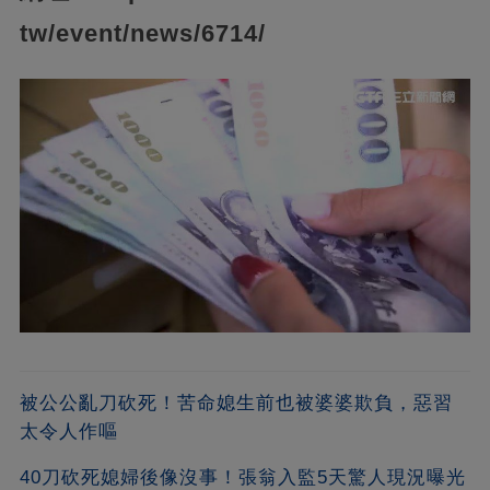
tw/event/news/6714/
被公公亂刀砍死！苦命媳生前也被婆婆欺負，惡習
太令人作嘔
40刀砍死媳婦後像沒事！張翁入監5天驚人現況曝光