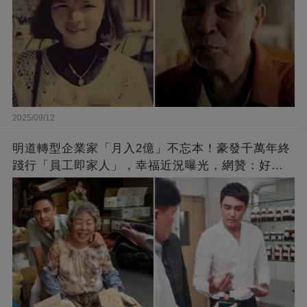
2025/09/12
明道轉型企業家「月入2億」不忘本！豪發千萬年終
踐行「員工即家人」，幸福近況曝光，網贊：好老
闆的福報