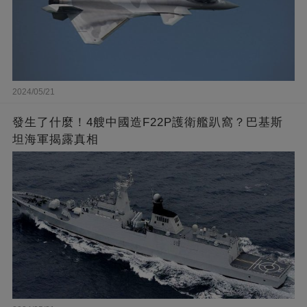
2024/05/21
發生了什麼！4艘中國造F22P護衛艦趴窩？巴基斯
坦海軍揭露真相