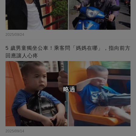
2025/09/24
5 歲男童獨坐公車！乘客問「媽媽在哪」，指向前方
回應讓人心疼
略過
2025/09/14