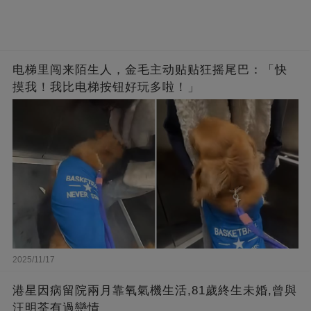
电梯里闯来陌生人，金毛主动贴贴狂摇尾巴：「快
摸我！我比电梯按钮好玩多啦！」
2025/11/17
港星因病留院兩月靠氧氣機生活,81歲終生未婚,曾與
汪明荃有過戀情