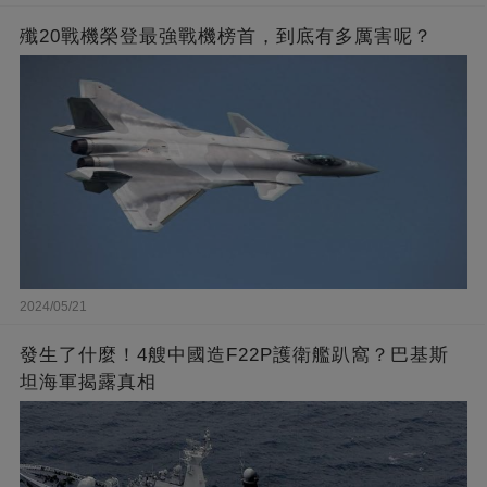
殲20戰機榮登最強戰機榜首，到底有多厲害呢？
2024/05/21
發生了什麼！4艘中國造F22P護衛艦趴窩？巴基斯
坦海軍揭露真相