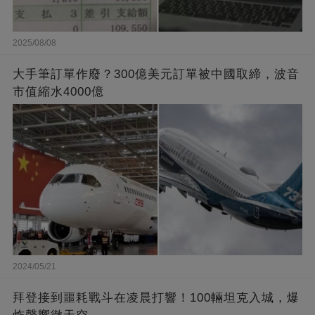
2025/08/08
大手筆訂單作廢？300億美元訂單被中國取締，波音
市值縮水4000億
2024/05/21
拜登接到噩耗戰斗在凌晨打響！100輛坦克入城，爆