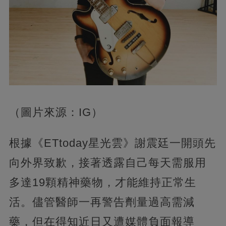
（圖片來源：IG）
根據《ETtoday星光雲》謝震廷一開頭先
向外界致歉，接著透露自己每天需服用
多達19顆精神藥物，才能維持正常生
活。儘管醫師一再警告劑量過高需減
藥，但在得知近日又遭媒體負面報導