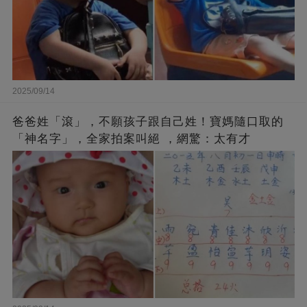
2025/09/14
爸爸姓「滾」，不願孩子跟自己姓！寶媽隨口取的
「神名字」，全家拍案叫絕 ，網驚：太有才