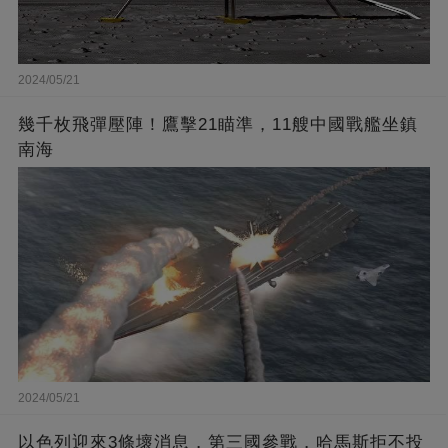
2024/05/21
幾千枚飛彈壓陣！鷹擊21瞄準，11艘中國戰艦坐鎮
南海
2024/05/21
以色列迎來3條壞消息，第三國參戰，哈馬斯拒不投