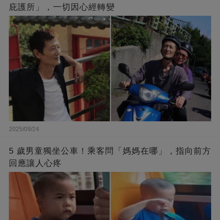
庇護所」，一切因心經轉變
2025/09/24
5 歲男童獨坐公車！乘客問「媽媽在哪」，指向前方
回應讓人心疼