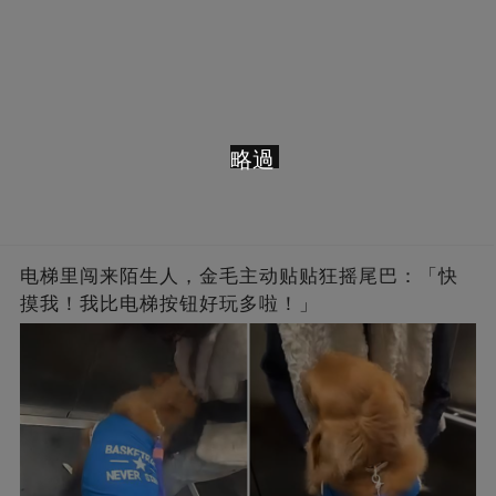
略過
电梯里闯来陌生人，金毛主动贴贴狂摇尾巴：「快
摸我！我比电梯按钮好玩多啦！」