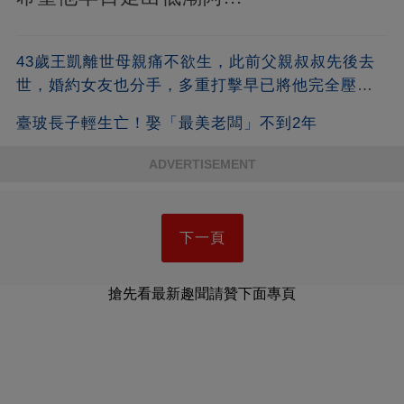
43歲王凱離世母親痛不欲生，此前父親叔叔先後去
世，婚約女友也分手，多重打擊早已將他完全壓
垮！
臺玻長子輕生亡！娶「最美老闆」不到2年
ADVERTISEMENT
下一頁
搶先看最新趣聞請贊下面專頁