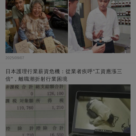
2025/09/07
日本護理行業薪資危機：從業者疾呼"工資應漲三
倍"，離職潮折射行業困境