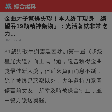
金曲才子驚爆失聯！本人終于現身「絕
望吞19顆精神藥物」：光活著就非常吃
力...
2025/08/24
31歲男歌手謝震廷因參加第一屆《超級
星光大道》而正式出道，還曾獲得金曲
獎最佳新人獎，但近來負面消息不斷，
除了被爆是惡鄰以外，去年還持刀意圖
傷害前女友，所幸及時被保全制止，並
由警方護送就醫。