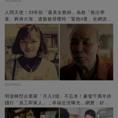
2025/09/14
人間天使！33年前「最美女教師」為救「救出學
童」葬身火海，遺骸被尋獲時「緊抱4童」全網淚
崩：真正的英雄不該被遺忘
2025/09/12
明道轉型企業家「月入2億」不忘本！豪發千萬年終
踐行「員工即家人」，幸福近況曝光，網贊：好老
闆的福報