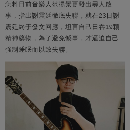
怎料日前音樂人范揚景更發出尋人啟
事，指出謝震廷徹底失聯，就在23日謝
震廷終于發文回應，坦言自己日吞19顆
精神藥物，為了避免憾事，才逼迫自己
強制睡眠而以致失聯。