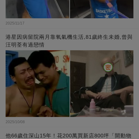
2025/11/17
港星因病留院兩月靠氧氣機生活,81歲終生未婚,曾與
汪明荃有過戀情
2025/10/08
他66歲住深山15年！花200萬買新店800坪「開動物