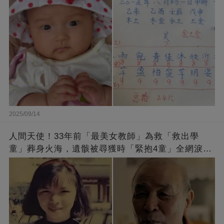
2025/09/14
人間天使！33年前「最美女教師」為救「救出學
童」葬身火海，遺骸被尋獲時「緊抱4童」全網淚
崩：真正的英雄不該被遺忘