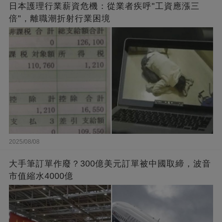
日本護理行業薪資危機：從業者疾呼"工資應漲三
倍"，離職潮折射行業困境
2025/08/08
大手筆訂單作廢？300億美元訂單被中國取締，波音
市值縮水4000億