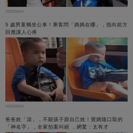
2025/09/24
5 歲男童獨坐公車！乘客問「媽媽在哪」，指向前方
回應讓人心疼
2025/09/14
爸爸姓「滾」，不願孩子跟自己姓！寶媽隨口取的
「神名字」，全家拍案叫絕 ，網驚：太有才