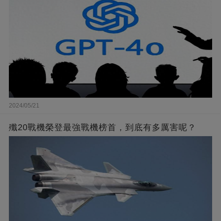
2024/05/21
殲20戰機榮登最強戰機榜首，到底有多厲害呢？