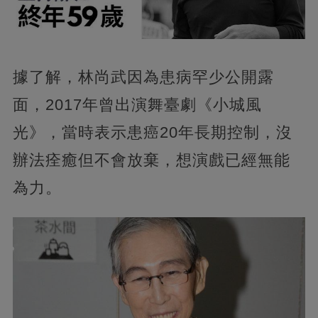
據了解，林尚武因為患病罕少公開露
面，2017年曾出演舞臺劇《小城風
光》，當時表示患癌20年長期控制，沒
辦法痊癒但不會放棄，想演戲已經無能
為力。