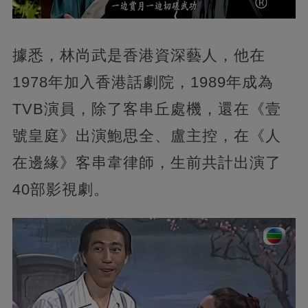
據悉，林尚武是香港資深藝人，他在
1978年加入香港話劇院，1989年成為
TVB演員，除了客串丘處機，還在《壹
號皇庭》出演鮑思全、盧主控，在《人
在邊緣》客串韋律師，生前共計出演了
40部影視劇。