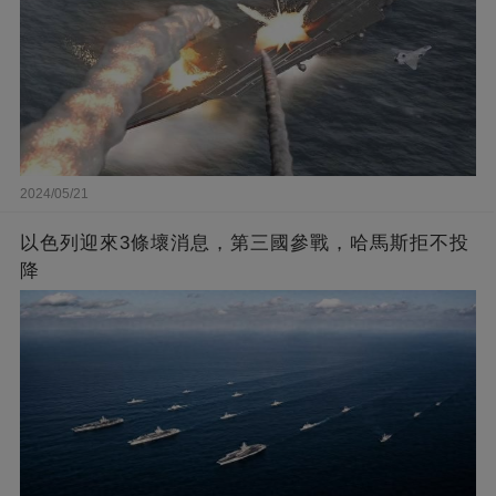
2024/05/21
以色列迎來3條壞消息，第三國參戰，哈馬斯拒不投
降