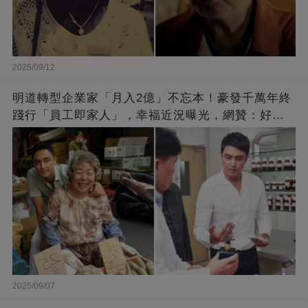
2025/09/12
明道轉型企業家「月入2億」不忘本！豪發千萬年終
踐行「員工即家人」，幸福近況曝光，網贊：好老
闆的福報
2025/09/07