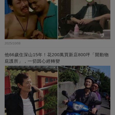
2025/10/08
他66歲住深山15年！花200萬買新店800坪「開動物
庇護所」，一切因心經轉變