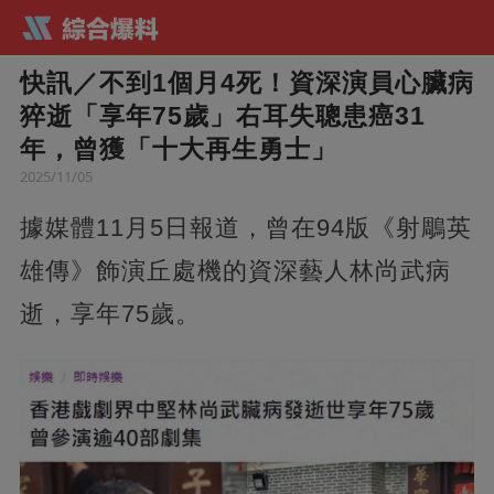
快訊／不到1個月4死！資深演員心臟病
猝逝「享年75歲」右耳失聰患癌31
年，曾獲「十大再生勇士」
2025/11/05
據媒體11月5日報道，曾在94版《射鵰英
雄傳》飾演丘處機的資深藝人林尚武病
逝，享年75歲。