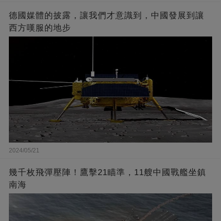
德國媒體的披露，讓我們才意識到，中國發展到讓
西方嘆服的地步
2024/05/21
幾千枚飛彈壓陣！鷹擊21瞄準，11艘中國戰艦坐鎮
南海