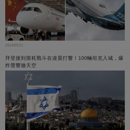
2024/05/21
拜登接到噩耗戰斗在凌晨打響！100輛坦克入城，爆
炸聲響徹天空