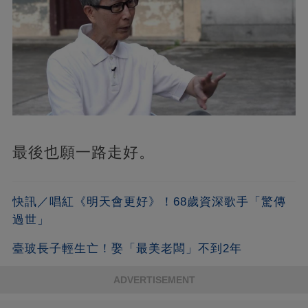
最後也願一路走好。
快訊／唱紅《明天會更好》！68歲資深歌手「驚傳
過世」
臺玻長子輕生亡！娶「最美老闆」不到2年
ADVERTISEMENT