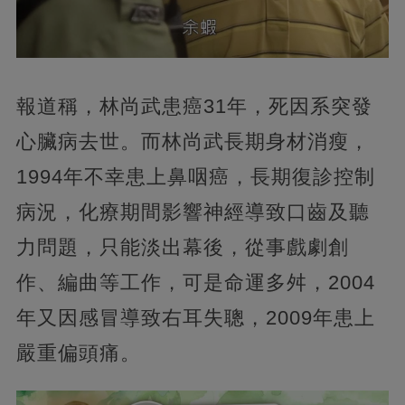
報道稱，林尚武患癌31年，死因系突發
心臟病去世。而林尚武長期身材消瘦，
1994年不幸患上鼻咽癌，長期復診控制
病況，化療期間影響神經導致口齒及聽
力問題，只能淡出幕後，從事戲劇創
作、編曲等工作，可是命運多舛，2004
年又因感冒導致右耳失聰，2009年患上
嚴重偏頭痛。