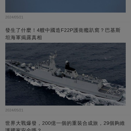
2024/05/21
發生了什麼！4艘中國造F22P護衛艦趴窩？巴基斯
坦海軍揭露真相
2024/05/21
世界大戰爆發，200億一個的重裝合成旅，29個夠維
護國家安全嗎？