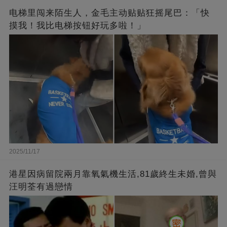
电梯里闯来陌生人，金毛主动贴贴狂摇尾巴：「快
摸我！我比电梯按钮好玩多啦！」
2025/11/17
港星因病留院兩月靠氧氣機生活,81歲終生未婚,曾與
汪明荃有過戀情