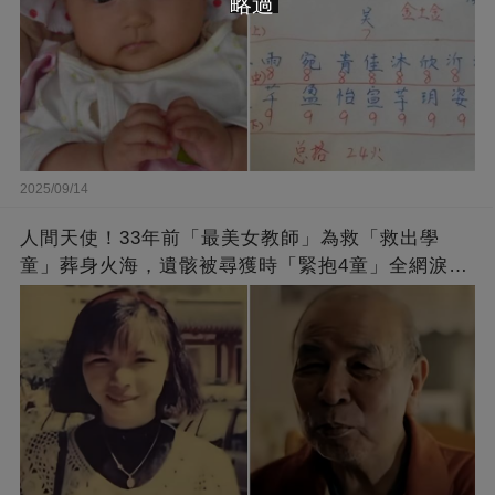
略過
2025/09/14
人間天使！33年前「最美女教師」為救「救出學
童」葬身火海，遺骸被尋獲時「緊抱4童」全網淚
崩：真正的英雄不該被遺忘