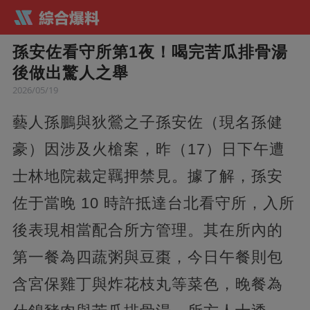
孫安佐看守所第1夜！喝完苦瓜排骨湯
後做出驚人之舉
2026/05/19
藝人孫鵬與狄鶯之子孫安佐（現名孫健
豪）因涉及火槍案，昨（17）日下午遭
士林地院裁定羈押禁見。據了解，孫安
佐于當晚 10 時許抵達台北看守所，入所
後表現相當配合所方管理。其在所內的
第一餐為四蔬粥與豆棗，今日午餐則包
含宮保雞丁與炸花枝丸等菜色，晚餐為