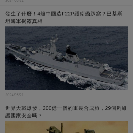
2024/05/21
發生了什麼！4艘中國造F22P護衛艦趴窩？巴基斯
坦海軍揭露真相
2024/05/21
世界大戰爆發，200億一個的重裝合成旅，29個夠維
護國家安全嗎？