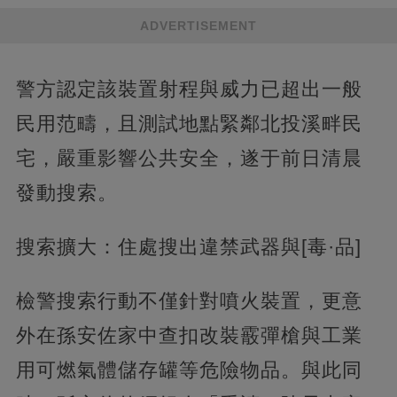
ADVERTISEMENT
警方認定該裝置射程與威力已超出一般
民用范疇，且測試地點緊鄰北投溪畔民
宅，嚴重影響公共安全，遂于前日清晨
發動搜索。
搜索擴大：住處搜出違禁武器與[毒·品]
檢警搜索行動不僅針對噴火裝置，更意
外在孫安佐家中查扣改裝霰彈槍與工業
用可燃氣體儲存罐等危險物品。與此同