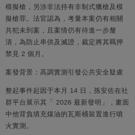
模擬槍，另涉非法持有非制式獵槍及模
擬槍罪。法官認為，考量本案仍有相關
共犯未到案，且案情仍有待進一步釐
清，為防止串供及滅證，裁定將其羈押
禁見 2 個月。
案發背景：高調實測引發公共安全疑慮
整起事件起因于本月 14 日，孫安佐在社
群平台展示其「 2026 最新發明」，畫面
中他背負填充煤油的瓦斯桶裝置進行噴
火實測。