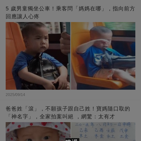
5 歲男童獨坐公車！乘客問「媽媽在哪」，指向前方
回應讓人心疼
2025/09/14
爸爸姓「滾」，不願孩子跟自己姓！寶媽隨口取的
「神名字」，全家拍案叫絕 ，網驚：太有才