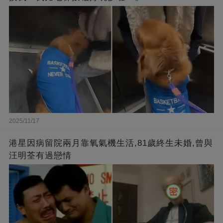
2025/11/17
港星因病留院兩月靠氧氣機生活,81歲終生未婚,曾與
汪明荃有過戀情