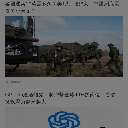
各國運兵10萬需多久？美1天，俄3天，中國到底需
要多少天呢？
2024/05/21
GPT-4o遙遙領先！將沖擊全球40%的崗位，谷歌、
微軟壓力越來越大