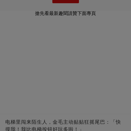
搶先看最新趣聞請贊下面專頁
电梯里闯来陌生人，金毛主动贴贴狂摇尾巴：「快
摸我！我比电梯按钮好玩多啦！」