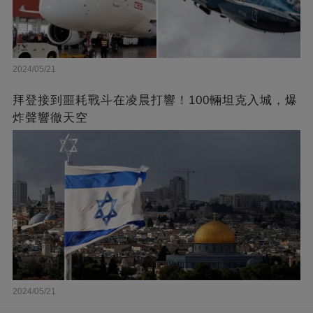
2024/05/21
拜登接到噩耗戰斗在凌晨打響！100輛坦克入城，爆
炸聲響徹天空
2024/05/21