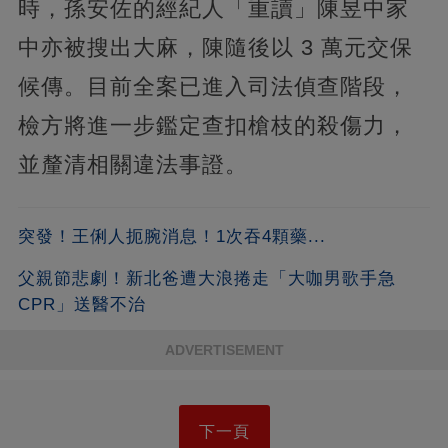
時，孫安佐的經紀人「重讀」陳昱中家
中亦被搜出大麻，陳隨後以 3 萬元交保
候傳。目前全案已進入司法偵查階段，
檢方將進一步鑑定查扣槍枝的殺傷力，
並釐清相關違法事證。
突發！王俐人扼腕消息！1次吞4顆藥...
父親節悲劇！新北爸遭大浪捲走「大咖男歌手急
CPR」送醫不治
ADVERTISEMENT
下一頁