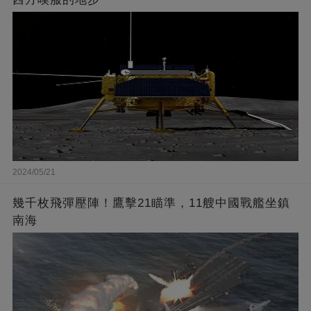
2024/05/21
幾千枚飛彈壓陣！鷹擊21瞄準，11艘中國戰艦坐鎮
南海