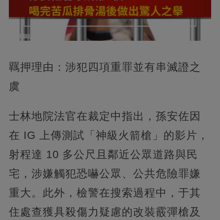
羈押理由：涉犯四項重罪並有串滅證之
虞
士林地院法官在裁定中指出，孫安佐因
在 IG 上傳測試「神級火箭槍」的影片，
射程達 10 多公尺且鄰近公眾道路與民
宅，涉嫌觸犯恐嚇公眾、公共危險罪嫌
重大。此外，檢警在搜索過程中，于其
住處查獲具殺傷力疑慮的改裝霰彈槍及