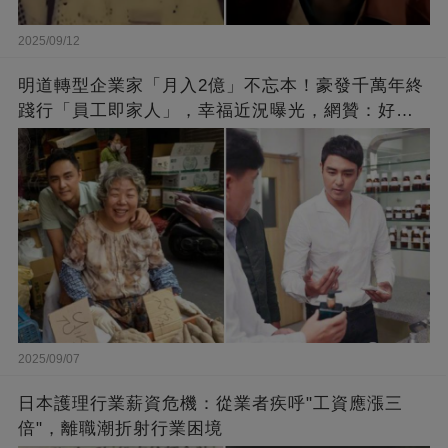
2025/09/12
明道轉型企業家「月入2億」不忘本！豪發千萬年終
踐行「員工即家人」，幸福近況曝光，網贊：好老
闆的福報
2025/09/07
日本護理行業薪資危機：從業者疾呼"工資應漲三
倍"，離職潮折射行業困境