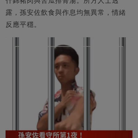
什錦豬肉與苦瓜排骨湯。所方人士透
露，孫安佐飲食與作息均無異常，情緒
反應平穩。