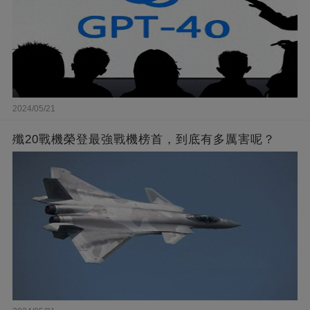
2024/05/21
殲20戰機榮登最強戰機榜首，到底有多厲害呢？