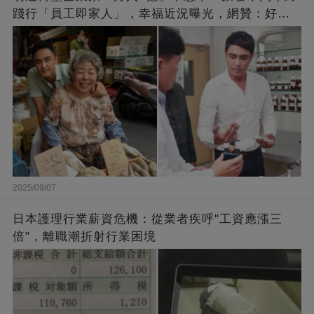
踐行「員工即家人」，幸福近況曝光，網贊：好老
闆的福報
2025/09/07
日本護理行業薪資危機：從業者疾呼"工資應漲三
倍"，離職潮折射行業困境