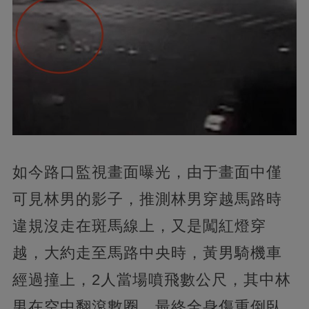
如今路口監視畫面曝光，由于畫面中僅
可見林男的影子，推測林男穿越馬路時
違規沒走在斑馬線上，又是闖紅燈穿
越，大約走至馬路中央時，黃男騎機車
經過撞上，2人當場噴飛數公尺，其中林
男在空中翻滾數圈，最終全身傷重倒臥