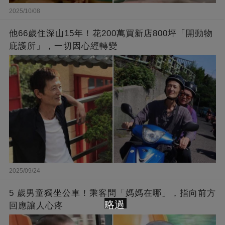
2025/10/08
他66歲住深山15年！花200萬買新店800坪「開動物
庇護所」，一切因心經轉變
2025/09/24
5 歲男童獨坐公車！乘客問「媽媽在哪」，指向前方
略過
回應讓人心疼