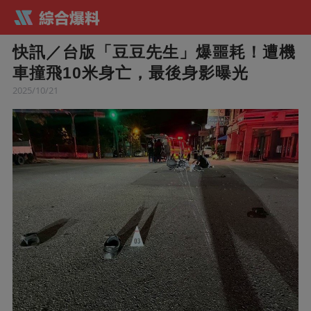
快訊／台版「豆豆先生」爆噩耗！遭機
車撞飛10米身亡，最後身影曝光
2025/10/21