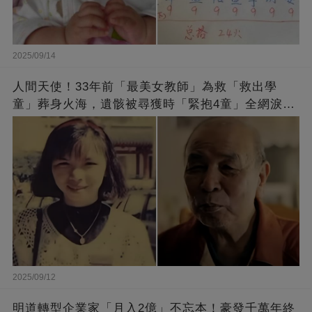
2025/09/14
人間天使！33年前「最美女教師」為救「救出學
童」葬身火海，遺骸被尋獲時「緊抱4童」全網淚
崩：真正的英雄不該被遺忘
2025/09/12
明道轉型企業家「月入2億」不忘本！豪發千萬年終