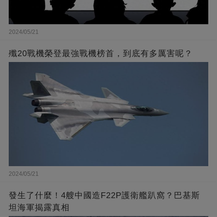
2024/05/21
殲20戰機榮登最強戰機榜首，到底有多厲害呢？
2024/05/21
發生了什麼！4艘中國造F22P護衛艦趴窩？巴基斯
坦海軍揭露真相