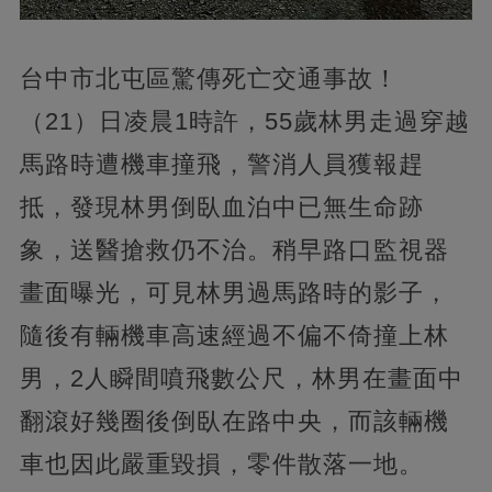
台中市北屯區驚傳死亡交通事故！
（21）日凌晨1時許，55歲林男走過穿越
馬路時遭機車撞飛，警消人員獲報趕
抵，發現林男倒臥血泊中已無生命跡
象，送醫搶救仍不治。稍早路口監視器
畫面曝光，可見林男過馬路時的影子，
隨後有輛機車高速經過不偏不倚撞上林
男，2人瞬間噴飛數公尺，林男在畫面中
翻滾好幾圈後倒臥在路中央，而該輛機
車也因此嚴重毀損，零件散落一地。