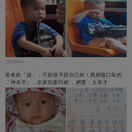
2025/09/14
爸爸姓「滾」，不願孩子跟自己姓！寶媽隨口取的
「神名字」，全家拍案叫絕 ，網驚：太有才