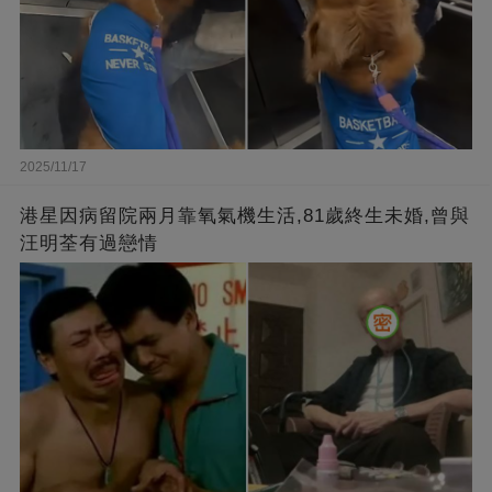
2025/11/17
港星因病留院兩月靠氧氣機生活,81歲終生未婚,曾與
汪明荃有過戀情