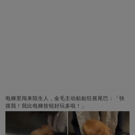
电梯里闯来陌生人，金毛主动贴贴狂摇尾巴：「快
摸我！我比电梯按钮好玩多啦！」