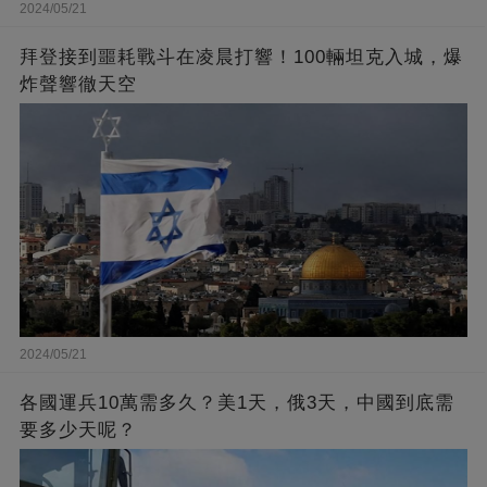
2024/05/21
拜登接到噩耗戰斗在凌晨打響！100輛坦克入城，爆
炸聲響徹天空
2024/05/21
各國運兵10萬需多久？美1天，俄3天，中國到底需
要多少天呢？