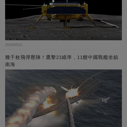
2024/05/21
幾千枚飛彈壓陣！鷹擊21瞄準，11艘中國戰艦坐鎮
南海