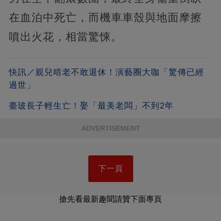
在血泊中死亡，而機車車殼與地面摩擦
噴出火花，相當驚悚。
快訊／親兒啃老不敢退休！演藝圈大咖「驚傳已經
過世」
臺玻長子輕生亡！娶「最美老闆」不到2年
ADVERTISEMENT
下一頁
搶先看最新趣聞請贊下面專頁