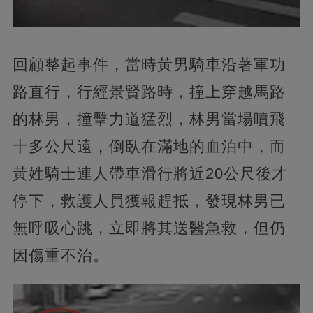
回顧整起事件，當時黃男騎車沿著軍功
路直行，行經景賢路時，撞上穿越馬路
的林男，撞擊力道猛烈，林男當場噴飛
十多公尺遠，倒臥在滿地的血泊中，而
黃姓騎士連人帶車滑行將近20公尺後才
停下，救護人員獲報趕抵，發現林男已
無呼吸心跳，立即將其送醫急救，但仍
因傷重不治。