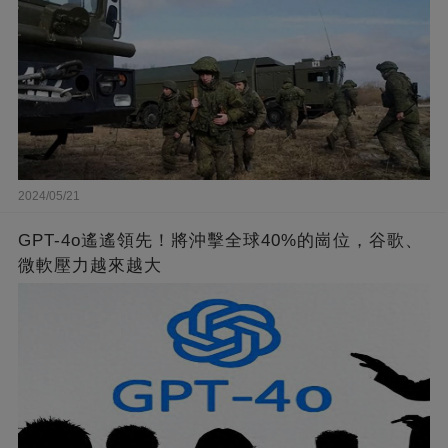
2024/05/21
GPT-4o遙遙領先！將沖擊全球40%的崗位，谷歌、
微軟壓力越來越大