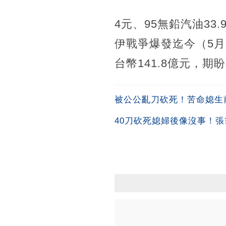
4元、95無鉛汽油33
伊戰爭爆發迄今（5
台幣141.8億元，
被公公亂刀砍死！苦命媳生
40刀砍死媳婦後像沒事！張