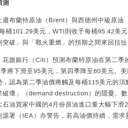
預測
週布蘭特原油（Brent）與西德州中級原油
桶101.29美元，WTI則收于每桶95.42
判突破」與「戰火重燃」的預期之間來回拉扯
花旗銀行（Citi）預測布蘭特原油在第二
三季將下滑至95美元，第四季降至80美元。美
勢，認為第二季油價將觸及每桶115美元的頂
壞」（demand destruction）的隱
石油買家中國的4月份原油進口量大幅下滑20
能源署（IEA）亦警告，若高油價持續，需求