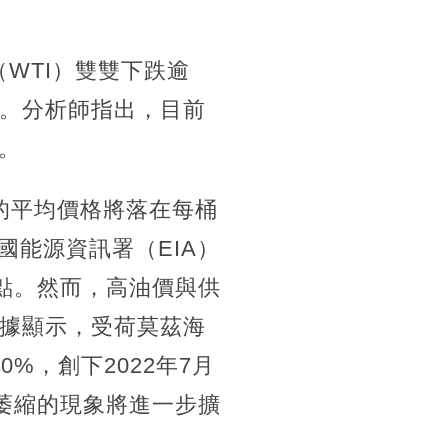
（WTI）雙雙下跌逾
美元。分析師指出，目前
。
季的平均價格將落在每桶
國能源資訊署（EIA）
點。然而，高油價與供
憂。數據顯示，受荷莫茲海
%，創下2022年7月
萎縮的現象將進一步擴