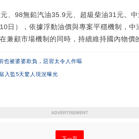
.9元、98無鉛汽油35.9元、超級柴油31元。
月10日），依據浮動油價與專案平穩機制，中
期盼在兼顧市場機制的同時，持續維持國內物價
前也被婆婆欺負，惡習太令人作嘔
翁入監5天驚人現況曝光
ADVERTISEMENT
下一頁