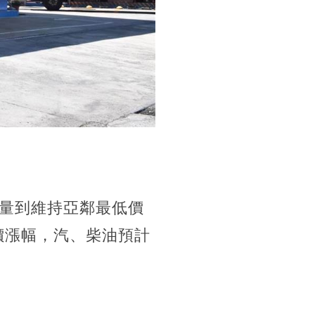
量到維持亞鄰最低價
價漲幅，汽、柴油預計