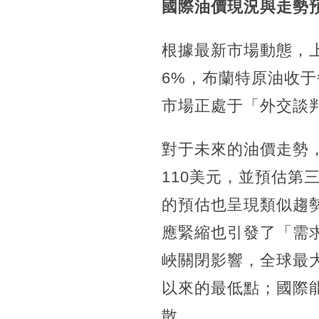
國際油價現況與走勢
根據最新市場動態，上
6%，布蘭特原油收于每
市場正處于「外交談
對于未來的油價走勢，
110美元，並預估第
的預估也呈現類似趨
應緊縮也引發了「需求破
峽關閉影響，全球最大
以來的最低點；國際
散。