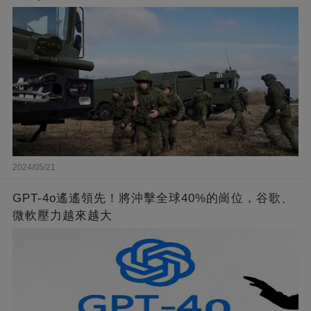
2024/05/21
GPT-4o遙遙領先！將沖擊全球40%的崗位，谷歌、
微軟壓力越來越大