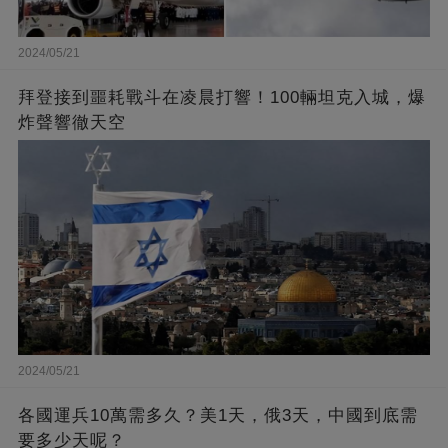
2024/05/21
拜登接到噩耗戰斗在凌晨打響！100輛坦克入城，爆
炸聲響徹天空
2024/05/21
各國運兵10萬需多久？美1天，俄3天，中國到底需
要多少天呢？