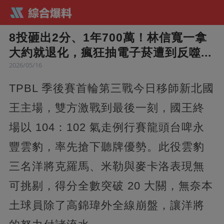
8投砸出2分、1年700萬！林信寬一拿
大約就退化，瘋狂抽電子菸遭到反噬...
2026/05/16
TPBL 季後賽首輪第三戰今日移師新北國
王主場，雙方激戰到最後一刻，國王終
場以 104：102 氣走例行賽龍頭台啤永
豐雲豹，率先搶下聽牌優勢。此役雲豹
三名洋將克羅馬、米勒與麥卡洛表現無
可挑剔，得分全數突破 20 大關，無奈本
土球員除了高錦瑋外全線崩盤，讓洋將