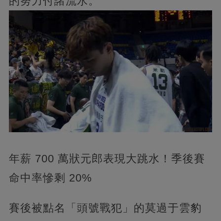
的努力付諸流水。
年薪 700 萬狀元郎表現大跳水！季後賽
命中率慘剩 20%
賽後被點名「頭號戰犯」的莫過于雲豹