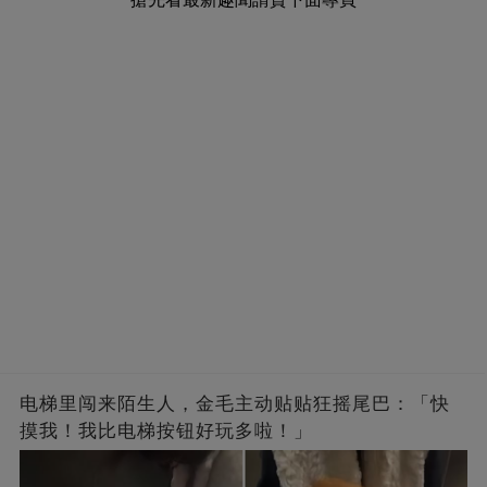
电梯里闯来陌生人，金毛主动贴贴狂摇尾巴：「快
摸我！我比电梯按钮好玩多啦！」