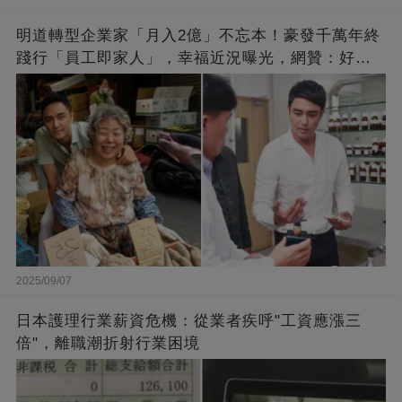
明道轉型企業家「月入2億」不忘本！豪發千萬年終
踐行「員工即家人」，幸福近況曝光，網贊：好老
闆的福報
2025/09/07
日本護理行業薪資危機：從業者疾呼"工資應漲三
倍"，離職潮折射行業困境