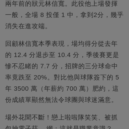
兩年前的狀元林信寬。此役他上場發揮
一般，全場 8 投僅 1 中，拿到2分，幾乎
消失在進攻端。
回顧林信寬本季表現，場均得分從去年
的 12.4 分退步至 10.4 分，季後賽更是
慘不忍睹的 7.7 分，招牌的三分球命中
率竟跌至 20%。對比他與球隊簽下的 5
年 3500 萬（年薪約 700 萬）肥約，這
份成績單顯然無法令球團與球迷滿意。
場外花聞不斷！戀上啦啦隊笑笑、被抓
包抽電子菸... 網：這就是職業意識？