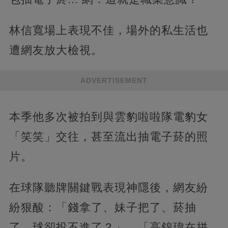
林信寬場上表現不佳，場外的私生活也
遭網友放大檢視。
ADVERTISEMENT
本季他多次被拍到與雲豹啦啦隊電豹女
「笑笑」交往，甚至流出抽電子菸的照
片。
在球隊聽牌關鍵戰表現神隱後，網友紛
紛狠酸：「錢拿了、妹子把了、菸抽
了，球卻投不進了？」、「高錦瑋在拼