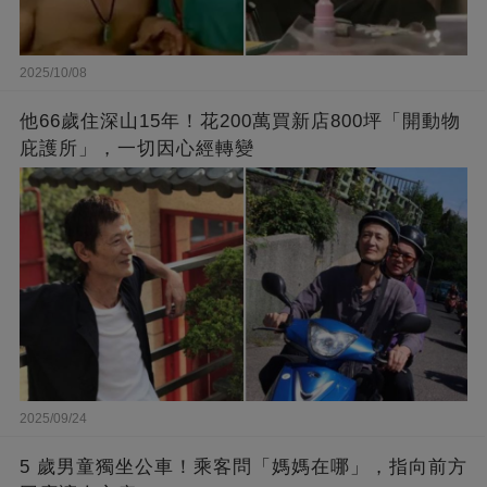
2025/10/08
他66歲住深山15年！花200萬買新店800坪「開動物
庇護所」，一切因心經轉變
2025/09/24
5 歲男童獨坐公車！乘客問「媽媽在哪」，指向前方