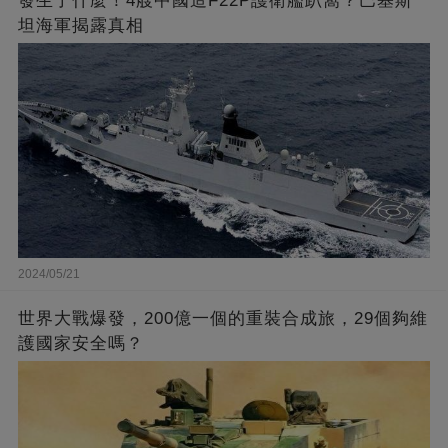
發生了什麼！4艘中國造F22P護衛艦趴窩？巴基斯
坦海軍揭露真相
2024/05/21
世界大戰爆發，200億一個的重裝合成旅，29個夠維
護國家安全嗎？