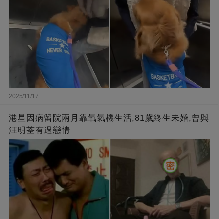
2025/11/17
港星因病留院兩月靠氧氣機生活,81歲終生未婚,曾與
汪明荃有過戀情