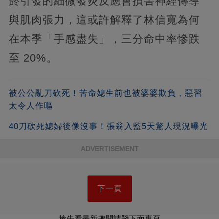
菸引發的細微發炎反應會損害神經傳導
與肌肉張力，這或許解釋了林信寬為何
在本季「手感盡失」，三分命中率慘跌
至 20%。
被公公亂刀砍死！苦命媳生前也被婆婆欺負，惡習
太令人作嘔
40刀砍死媳婦後像沒事！張翁入監5天驚人現況曝光
ADVERTISEMENT
下一頁
搶先看最新趣聞請贊下面專頁