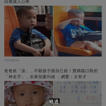
回應讓人心疼
2025/09/14
爸爸姓「滾」，不願孩子跟自己姓！寶媽隨口取的
「神名字」，全家拍案叫絕 ，網驚：太有才
略過