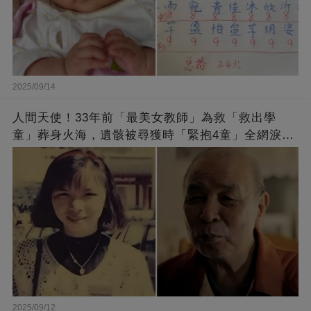
2025/09/14
人間天使！33年前「最美女教師」為救「救出學
童」葬身火海，遺骸被尋獲時「緊抱4童」全網淚
崩：真正的英雄不該被遺忘
2025/09/12