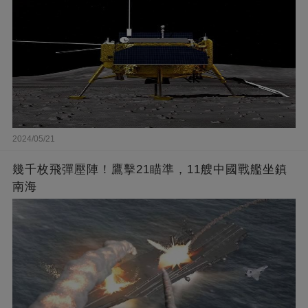
2024/05/21
幾千枚飛彈壓陣！鷹擊21瞄準，11艘中國戰艦坐鎮
南海