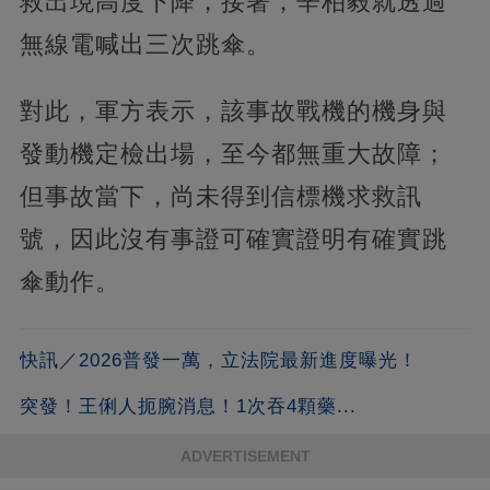
救出現高度下降，接著，辛柏毅就透過
無線電喊出三次跳傘。
對此，軍方表示，該事故戰機的機身與
發動機定檢出場，至今都無重大故障；
但事故當下，尚未得到信標機求救訊
號，因此沒有事證可確實證明有確實跳
傘動作。
快訊／2026普發一萬，立法院最新進度曝光！
突發！王俐人扼腕消息！1次吞4顆藥...
ADVERTISEMENT