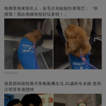
电梯里闯来陌生人，金毛主动贴贴狂摇尾巴：「快
摸我！我比电梯按钮好玩多啦！」
2025/11/17
港星因病留院兩月靠氧氣機生活,81歲終生未婚,曾與
汪明荃有過戀情