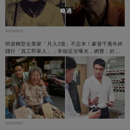
略過
2025/09/12
明道轉型企業家「月入2億」不忘本！豪發千萬年終
踐行「員工即家人」，幸福近況曝光，網贊：好老
闆的福報
2025/09/07