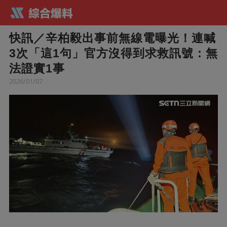
快訊／辛柏毅出事前無線電曝光！連喊
3次「這1句」官方沒得到求救訊號：無
法證實1事
2026/01/07