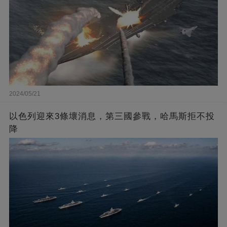
2024/05/21
以色列迎來3條壞消息，第三國參戰，哈馬斯拒不投
降