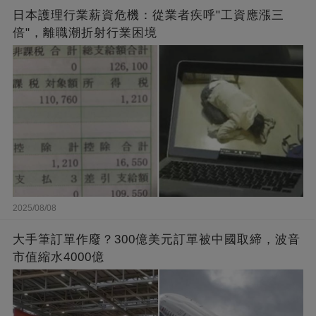
日本護理行業薪資危機：從業者疾呼"工資應漲三
倍"，離職潮折射行業困境
2025/08/08
大手筆訂單作廢？300億美元訂單被中國取締，波音
市值縮水4000億