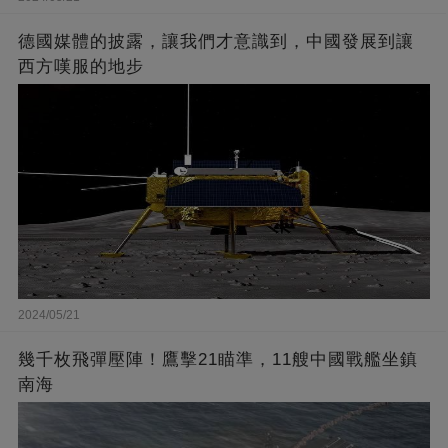
德國媒體的披露，讓我們才意識到，中國發展到讓
西方嘆服的地步
2024/05/21
幾千枚飛彈壓陣！鷹擊21瞄準，11艘中國戰艦坐鎮
南海