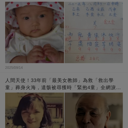
2025/09/14
人間天使！33年前「最美女教師」為救「救出學
童」葬身火海，遺骸被尋獲時「緊抱4童」全網淚
崩：真正的英雄不該被遺忘