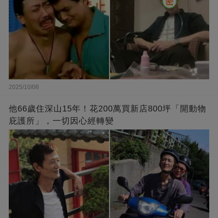
2025/10/08
他66歲住深山15年！花200萬買新店800坪「開動物
庇護所」，一切因心經轉變