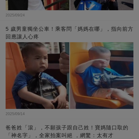
2025/09/24
5 歲男童獨坐公車！乘客問「媽媽在哪」，指向前方
回應讓人心疼
2025/09/14
爸爸姓「滾」，不願孩子跟自己姓！寶媽隨口取的
「神名字」，全家拍案叫絕 ，網驚：太有才