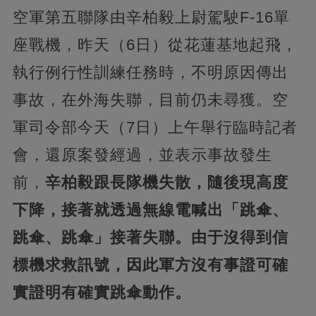
空軍第五聯隊由辛柏毅上尉駕駛F-16單
座戰機，昨天（6日）從花蓮基地起飛，
執行例行性訓練任務時，不明原因傳出
事故，在外海失聯，目前仍未尋獲。空
軍司令部今天（7日）上午舉行臨時記者
會，還原案發經過，並表示事故發生
前，
辛柏毅跟長隊機失散，隨後現高度
下降，接著就透過無線電喊出「跳傘、
跳傘、跳傘」接著失聯。由于沒得到信
標機求救訊號，因此軍方沒有事證可確
實證明有確實跳傘動作。