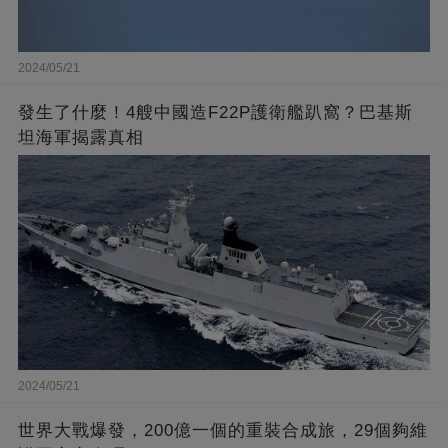
2024/05/21
發生了什麼！4艘中國造F22P護衛艦趴窩？巴基斯
坦海軍揭露真相
2024/05/21
世界大戰爆發，200億一個的重裝合成旅，29個夠維