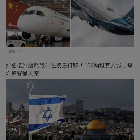
2024/05/21
拜登接到噩耗戰斗在凌晨打響！100輛坦克入城，爆
炸聲響徹天空