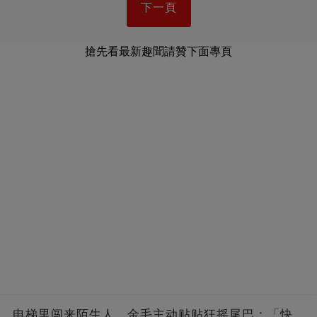
下一頁
搶先看最新趣聞請贊下面專頁
电梯里闯来陌生人，金毛主动贴贴狂摇尾巴：「快