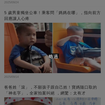
2025/09/24
5 歲男童獨坐公車！乘客問「媽媽在哪」，指向前方
回應讓人心疼
略過
2025/09/14
爸爸姓「滾」，不願孩子跟自己姓！寶媽隨口取的
「神名字」，全家拍案叫絕 ，網驚：太有才