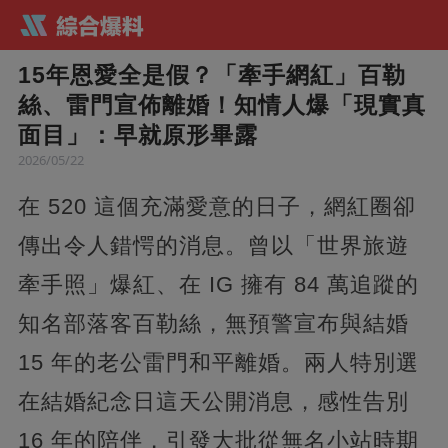
15年恩愛全是假？「牽手網紅」百勒
絲、雷門宣佈離婚！知情人爆「現實真
面目」：早就原形畢露
2026/05/22
在 520 這個充滿愛意的日子，網紅圈卻
傳出令人錯愕的消息。曾以「世界旅遊
牽手照」爆紅、在 IG 擁有 84 萬追蹤的
知名部落客百勒絲，無預警宣布與結婚
15 年的老公雷門和平離婚。兩人特別選
在結婚紀念日這天公開消息，感性告別
16 年的陪伴，引發大批從無名小站時期