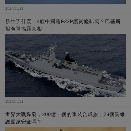
2024/05/21
發生了什麼！4艘中國造F22P護衛艦趴窩？巴基斯
坦海軍揭露真相
2024/05/21
世界大戰爆發，200億一個的重裝合成旅，29個夠維
護國家安全嗎？