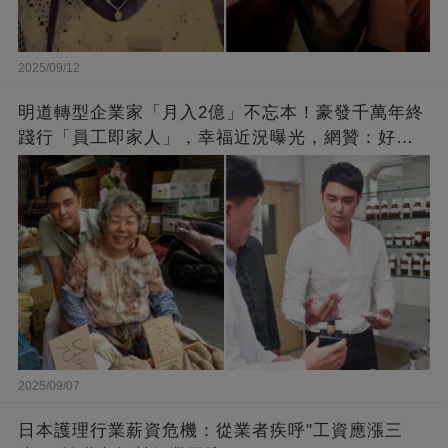
2025/09/12
明道轉型企業家「月入2億」不忘本！豪發千萬年終
踐行「員工即家人」，幸福近況曝光，網贊：好老
闆的福報
2025/09/07
日本護理行業薪資危機：從業者疾呼"工資應漲三