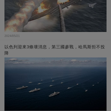
2024/05/21
以色列迎來3條壞消息，第三國參戰，哈馬斯拒不投
降