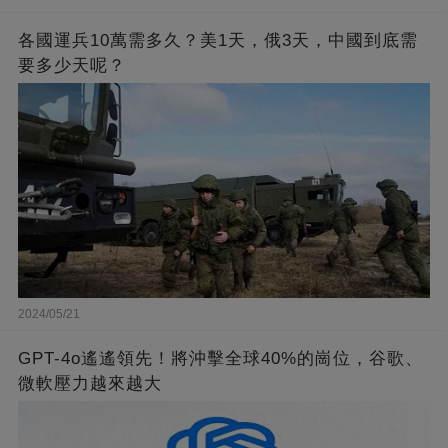
各國運兵10萬需多久？美1天，俄3天，中國到底需
要多少天呢？
2024/05/21
GPT-4o遙遙領先！將沖擊全球40%的崗位，谷歌、
微軟壓力越來越大