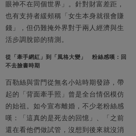
眼神不在同個世界」。針對財富差距，
也有支持者緩頰稱「女生本身就很會賺
錢」，但仍難掩外界對于兩人經濟與生
活步調脫節的猜測。
從「牽手網紅」到「風格大變」 粉絲感嘆：回
不去臉書時期
百勒絲與雷門從無名小站時期發跡，帶
起的「背面牽手照」曾是全台情侶模仿
的始祖。如今宣布離婚，不少老粉絲感
嘆：「這真的是死去的回憶」、「之前
還在看他們做試管，沒想到後來就沒消