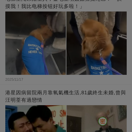
摸我！我比电梯按钮好玩多啦！」
2025/11/17
港星因病留院兩月靠氧氣機生活,81歲終生未婚,曾與
汪明荃有過戀情