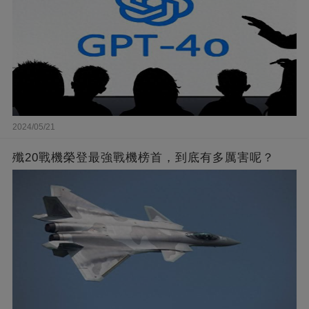
2024/05/21
殲20戰機榮登最強戰機榜首，到底有多厲害呢？