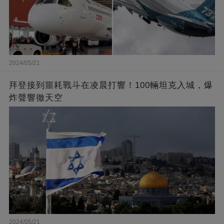
2024/05/21
拜登接到噩耗戰斗在凌晨打響！100輛坦克入城，爆
炸聲響徹天空
2024/05/21