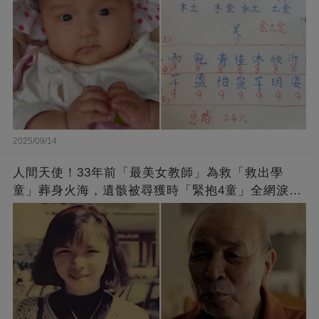
2025/09/14
人間天使！33年前「最美女教師」為救「救出學
童」葬身火海，遺骸被尋獲時「緊抱4童」全網淚
崩：真正的英雄不該被遺忘