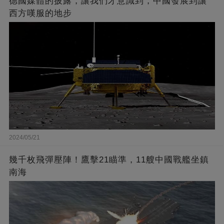
德國媒體的披露，讓我們才意識到，中國發展到讓
西方嘆服的地步
2024/05/21
幾千枚飛彈壓陣！鷹擊21瞄準，11艘中國戰艦坐鎮
南海