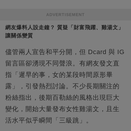
ADVERTISEMENT
網友爆料人設走鐘？ 質疑「財富飛躍、雞湯文」
讓關係變質
儘管兩人宣告和平分開，但 Dcard 與 IG
留言區卻湧現不同聲浪。有網友發文直
指「遲早的事，女的某段時間原形畢
露」，引發熱烈討論。不少長期關注的
粉絲指出，後期百勒絲的風格出現巨大
變化，開始大量發布女性雞湯文，且生
活水平似乎瞬間「三級跳」。