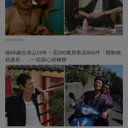
2025/10/08
他66歲住深山15年！花200萬買新店800坪「開動物
庇護所」，一切因心經轉變