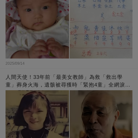
2025/09/14
人間天使！33年前「最美女教師」為救「救出學
童」葬身火海，遺骸被尋獲時「緊抱4童」全網淚
崩：真正的英雄不該被遺忘