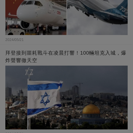
2024/05/21
拜登接到噩耗戰斗在凌晨打響！100輛坦克入城，爆
炸聲響徹天空