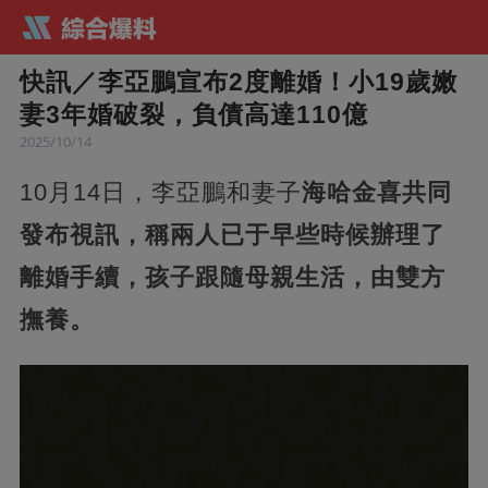
快訊／李亞鵬宣布2度離婚！小19歲嫩
妻3年婚破裂，負債高達110億
2025/10/14
10月14日，李亞鵬和妻子
海哈金喜共同
發布視訊，稱兩人已于早些時候辦理了
離婚手續，孩子跟隨母親生活，由雙方
撫養。