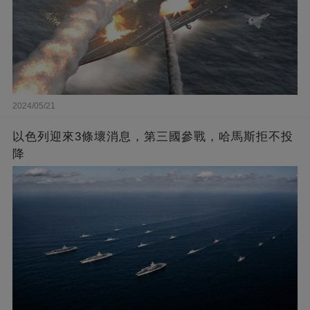
2024/05/21
以色列迎來3條壞消息，第三國參戰，哈馬斯拒不投
降