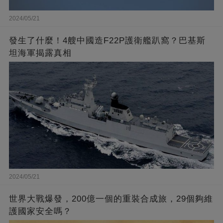
2024/05/21
發生了什麼！4艘中國造F22P護衛艦趴窩？巴基斯
坦海軍揭露真相
2024/05/21
世界大戰爆發，200億一個的重裝合成旅，29個夠維
護國家安全嗎？