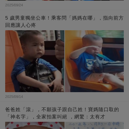
2025/09/24
5 歲男童獨坐公車！乘客問「媽媽在哪」，指向前方
回應讓人心疼
2025/09/14
爸爸姓「滾」，不願孩子跟自己姓！寶媽隨口取的
「神名字」，全家拍案叫絕 ，網驚：太有才