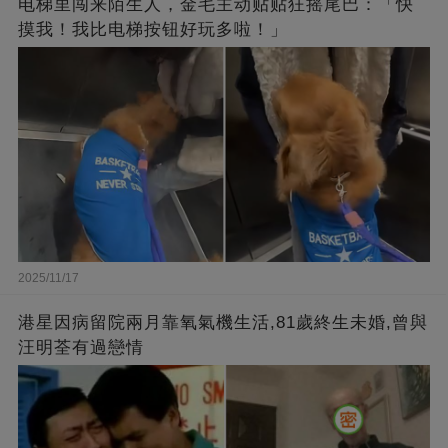
电梯里闯来陌生人，金毛主动贴贴狂摇尾巴：「快
摸我！我比电梯按钮好玩多啦！」
2025/11/17
港星因病留院兩月靠氧氣機生活,81歲終生未婚,曾與
汪明荃有過戀情