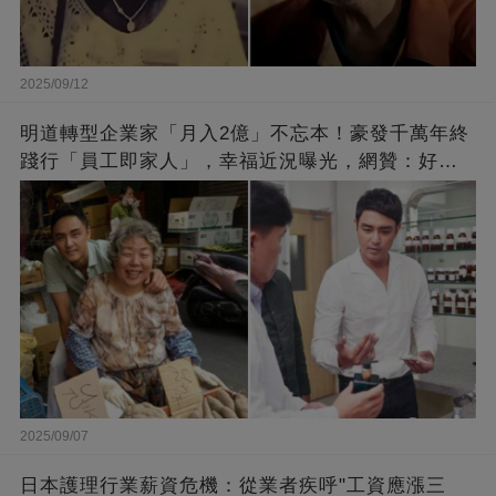
2025/09/12
明道轉型企業家「月入2億」不忘本！豪發千萬年終
踐行「員工即家人」，幸福近況曝光，網贊：好老
闆的福報
2025/09/07
日本護理行業薪資危機：從業者疾呼"工資應漲三