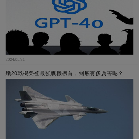
2024/05/21
殲20戰機榮登最強戰機榜首，到底有多厲害呢？