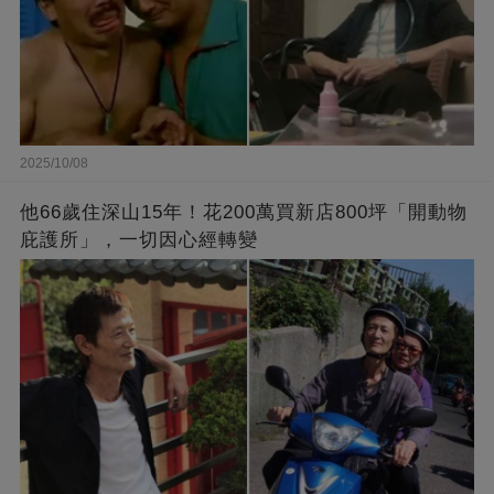
2025/10/08
他66歲住深山15年！花200萬買新店800坪「開動物
庇護所」，一切因心經轉變