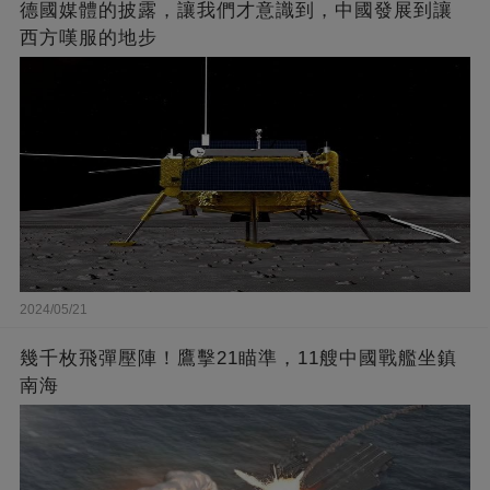
德國媒體的披露，讓我們才意識到，中國發展到讓
西方嘆服的地步
2024/05/21
幾千枚飛彈壓陣！鷹擊21瞄準，11艘中國戰艦坐鎮
南海