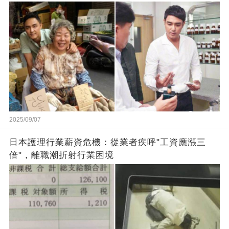
闆的福報
2025/09/07
日本護理行業薪資危機：從業者疾呼"工資應漲三
倍"，離職潮折射行業困境