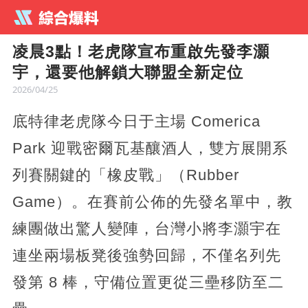
凌晨3點！老虎隊宣布重啟先發李灝
宇，還要他解鎖大聯盟全新定位
2026/04/25
底特律老虎隊今日于主場 Comerica
Park 迎戰密爾瓦基釀酒人，雙方展開系
列賽關鍵的「橡皮戰」（Rubber
Game）。在賽前公佈的先發名單中，教
練團做出驚人變陣，台灣小將李灝宇在
連坐兩場板凳後強勢回歸，不僅名列先
發第 8 棒，守備位置更從三壘移防至二