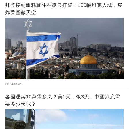
拜登接到噩耗戰斗在凌晨打響！100輛坦克入城，爆
炸聲響徹天空
2024/05/21
各國運兵10萬需多久？美1天，俄3天，中國到底需
要多少天呢？