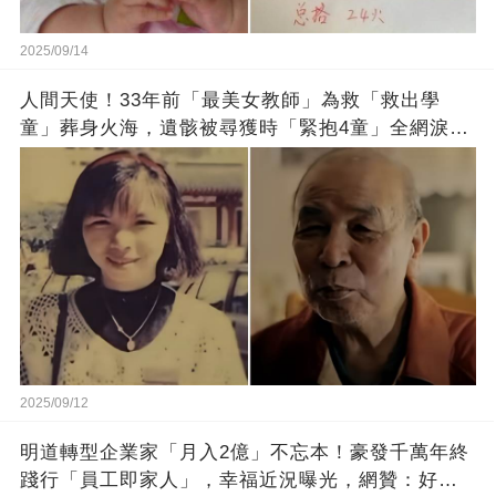
2025/09/14
人間天使！33年前「最美女教師」為救「救出學
童」葬身火海，遺骸被尋獲時「緊抱4童」全網淚
崩：真正的英雄不該被遺忘
2025/09/12
明道轉型企業家「月入2億」不忘本！豪發千萬年終
踐行「員工即家人」，幸福近況曝光，網贊：好老