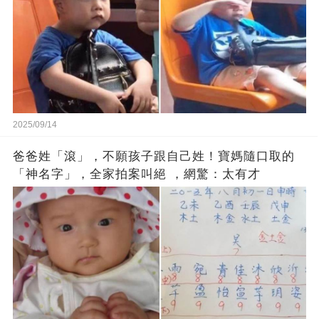
2025/09/14
爸爸姓「滾」，不願孩子跟自己姓！寶媽隨口取的
「神名字」，全家拍案叫絕 ，網驚：太有才