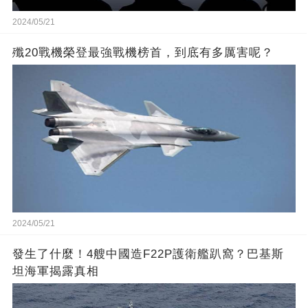
2024/05/21
殲20戰機榮登最強戰機榜首，到底有多厲害呢？
2024/05/21
發生了什麼！4艘中國造F22P護衛艦趴窩？巴基斯
坦海軍揭露真相