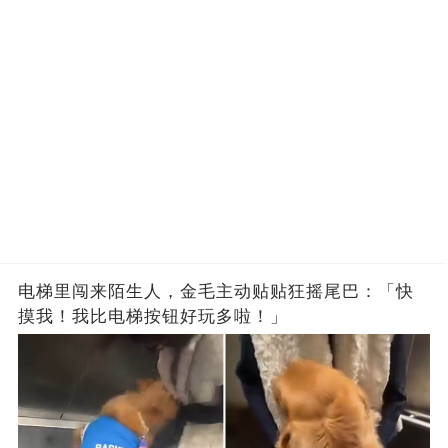
电梯里闯来陌生人，金毛主动贴贴狂摇尾巴：「快
摸我！我比电梯按钮好玩多啦！」