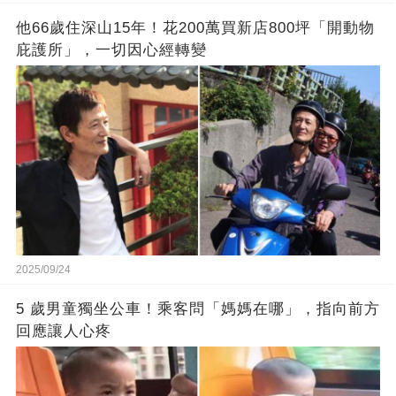
他66歲住深山15年！花200萬買新店800坪「開動物
庇護所」，一切因心經轉變
2025/09/24
5 歲男童獨坐公車！乘客問「媽媽在哪」，指向前方
回應讓人心疼