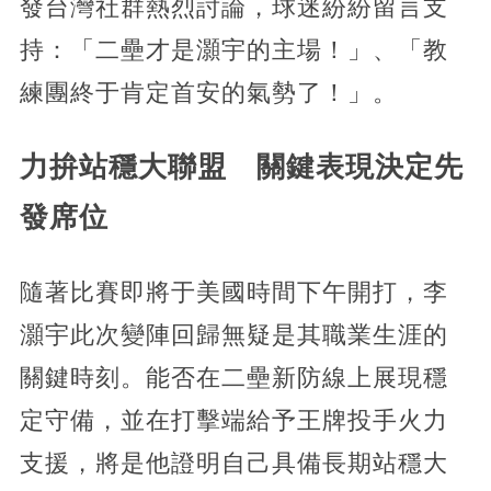
發台灣社群熱烈討論，球迷紛紛留言支
持：「二壘才是灝宇的主場！」、「教
練團終于肯定首安的氣勢了！」。
力拚站穩大聯盟 關鍵表現決定先
發席位
隨著比賽即將于美國時間下午開打，李
灝宇此次變陣回歸無疑是其職業生涯的
關鍵時刻。能否在二壘新防線上展現穩
定守備，並在打擊端給予王牌投手火力
支援，將是他證明自己具備長期站穩大