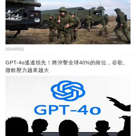
2024/05/21
GPT-4o遙遙領先！將沖擊全球40%的崗位，谷歌、
微軟壓力越來越大