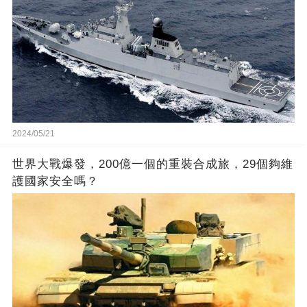
2024/05/21
世界大戰爆發，200億一個的重裝合成旅，29個夠維
護國家安全嗎？