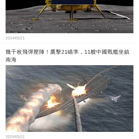
2024/05/21
幾千枚飛彈壓陣！鷹擊21瞄準，11艘中國戰艦坐鎮
南海
2024/05/21