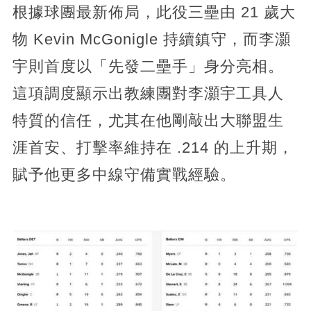
根據球團最新佈局，此役三壘由 21 歲大
物 Kevin McGonigle 持續鎮守，而李灝
宇則首度以「先發二壘手」身分亮相。
這項調度顯示出教練團對李灝宇工具人
特質的信任，尤其在他剛敲出大聯盟生
涯首安、打擊率維持在 .214 的上升期，
賦予他更多中線守備實戰經驗。