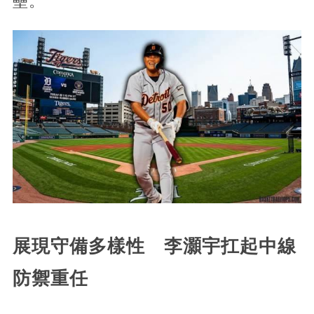
壘。
展現守備多樣性 李灝宇扛起中線
防禦重任