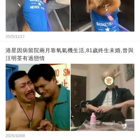
2025/11/17
港星因病留院兩月靠氧氣機生活,81歲終生未婚,曾與
汪明荃有過戀情
2025/10/08