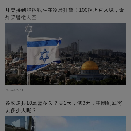
拜登接到噩耗戰斗在凌晨打響！100輛坦克入城，爆
炸聲響徹天空
2024/05/21
各國運兵10萬需多久？美1天，俄3天，中國到底需
要多少天呢？