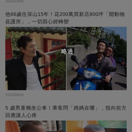
2025/10/08
他66歲住深山15年！花200萬買新店800坪「開動物
庇護所」，一切因心經轉變
略過
2025/09/24
5 歲男童獨坐公車！乘客問「媽媽在哪」，指向前方
回應讓人心疼