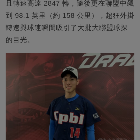
且轉速高達 2847 轉，隨後更在聯盟中飆
到 98.1 英里（約 158 公里），超狂外掛
轉速與球速瞬間吸引了大批大聯盟球探
的目光。