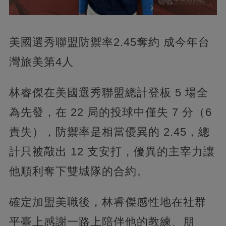
美國選秀聯盟防禦率2.45奪約 成今年台
灣旅美第4人
林睿傑在美國選秀聯盟總計登板 5 場全
為先發，在 22 局的投球中僅失 7 分（6
責失），防禦率是相當優異的 2.45，總
計只被敲出 12 支安打，優異的主宰力讓
他順利奪下雙城隊的合約。
確定加盟美職後，林睿傑感性地在社群
平臺上感謝一路上陪伴他的教練、朋