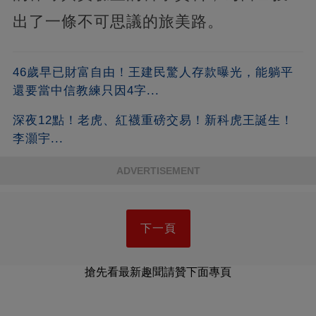
出了一條不可思議的旅美路。
46歲早已財富自由！王建民驚人存款曝光，能躺平
還要當中信教練只因4字...
深夜12點！老虎、紅襪重磅交易！新科虎王誕生！
李灝宇...
ADVERTISEMENT
下一頁
搶先看最新趣聞請贊下面專頁