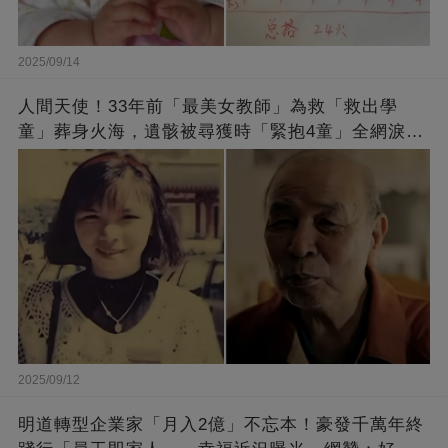
2025/09/14
人間天使！33年前「最美女教師」為救「救出學
童」葬身火海，遺骸被尋獲時「緊抱4童」全網淚
崩：真正的英雄不該被遺忘
2025/09/12
明道轉型企業家「月入2億」不忘本！豪發千萬年終