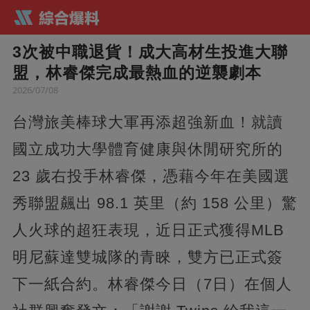
3次被中職退貨！成大高材生投進大聯
盟，林睿傑完成最熱血的逆襲劇本
2026/07/08
台灣旅美棒球大軍再添超強新血！就讀
國立成功大學體育健康與休閒研究所的
23 歲右投手林睿傑，憑藉今年在美國選
秀聯盟飆出 98.1 英里（約 158 公里）驚
人火球的超狂表現，近日正式獲得MLB
明尼蘇達雙城隊的青睞，雙方已正式簽
下一紙合約。林睿傑今日（7日）在個人