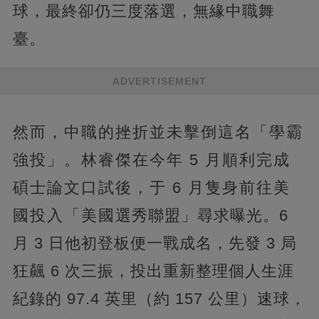
球，最終卻仍三度落選，無緣中職舞
臺。
ADVERTISEMENT
然而，中職的挫折並未擊倒這名「學霸
強投」。林睿傑在今年 5 月順利完成
碩士論文口試後，于 6 月隻身前往美
國投入「美國選秀聯盟」尋求曝光。6
月 3 日他初登板便一戰成名，先發 3 局
狂飆 6 次三振，投出重新整理個人生涯
紀錄的 97.4 英里（約 157 公里）速球，