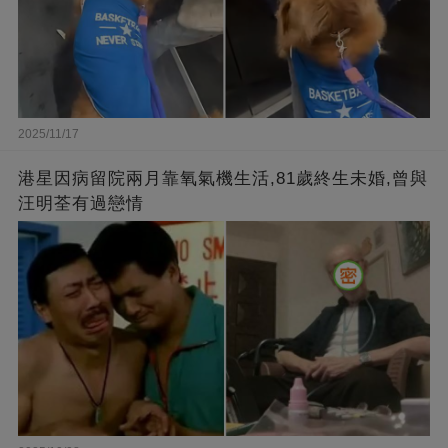
2025/11/17
港星因病留院兩月靠氧氣機生活,81歲終生未婚,曾與
汪明荃有過戀情