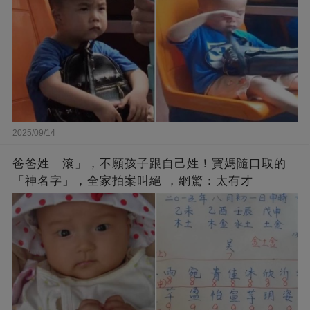
2025/09/14
爸爸姓「滾」，不願孩子跟自己姓！寶媽隨口取的
「神名字」，全家拍案叫絕 ，網驚：太有才