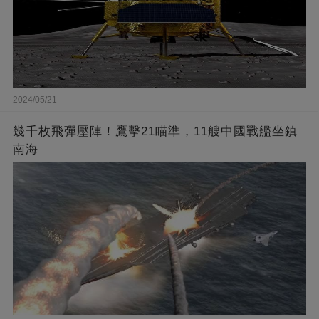
2024/05/21
幾千枚飛彈壓陣！鷹擊21瞄準，11艘中國戰艦坐鎮
南海