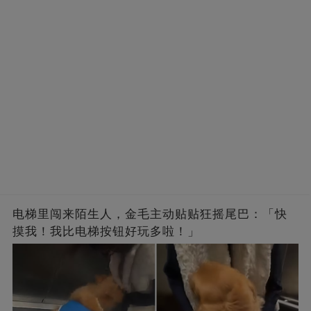
电梯里闯来陌生人，金毛主动贴贴狂摇尾巴：「快
摸我！我比电梯按钮好玩多啦！」