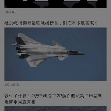
2024/05/21
殲20戰機榮登最強戰機榜首，到底有多厲害呢？
2024/05/21
發生了什麼！4艘中國造F22P護衛艦趴窩？巴基斯
坦海軍揭露真相