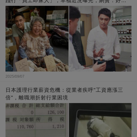
踐行「員工即家人」，幸福近況曝光，網贊：好老
闆的福報
2025/09/07
日本護理行業薪資危機：從業者疾呼"工資應漲三
倍"，離職潮折射行業困境