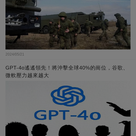
2024/05/21
GPT-4o遙遙領先！將沖擊全球40%的崗位，谷歌、
微軟壓力越來越大