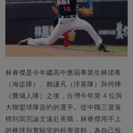
林睿傑是今年繼高中應屆畢業生林珺希
（海盜隊）、賴謙凡（洋基隊）與何樺
（費城人隊）之後，台灣今年第 4 位與
大聯盟球隊簽約的選手。從中職三度落
榜到寫完論文遠赴美職，林睿傑用手上
的棒球與實驗室的科學資料，為自己投