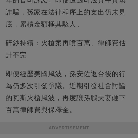
年的官司訴訟。即便遭遇司法黃牛黃琪
詐騙，孫家在法律程序上的支出仍未見
底，累積金額極其駭人。
碎鈔持續：火槍案再噴百萬、律師費估
計不完
即便經歷美國風波，孫安佐返台後的行
為仍多次引發爭議。近期引發社會討論
的瓦斯火槍風波，再度讓孫鵬夫妻砸下
百萬律師費與保釋金。
ADVERTISEMENT