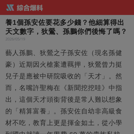
養1個孫安佐要花多少錢？他細算得出
天文數字，狄鶯、孫鵬你們後悔了嗎？
2026/05/19
藝人孫鵬、狄鶯之子孫安佐（現名孫健
豪）近期因火槍案遭羈押，狄鶯曾力挺
兒子是應被中研院吸收的「天才」。然
而，名嘴許聖梅在《新聞挖挖哇》中指
出，這個天才頭銜背後是常人難以想象
的「精算富養」。孫安佐自幼非高級食
材不吃，教育上更是揮金如土，從小學