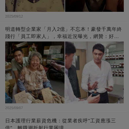
2025/09/12
明道轉型企業家「月入2億」不忘本！豪發千萬年終
踐行「員工即家人」，幸福近況曝光，網贊：好老
闆的福報
2025/09/07
日本護理行業薪資危機：從業者疾呼"工資應漲三
倍"，離職潮折射行業困境