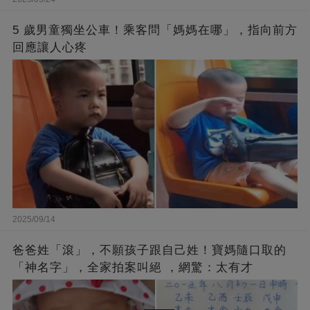
5 歲男童獨坐公車！乘客問「媽媽在哪」，指向前方
回應讓人心疼
2025/09/14
爸爸姓「滾」，不願孩子跟自己姓！寶媽隨口取的
「神名字」，全家拍案叫絕 ，網驚：太有才