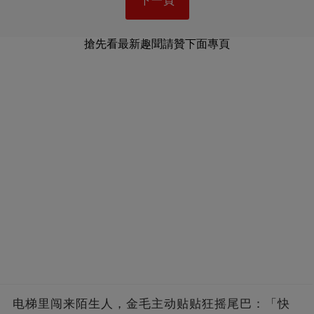
下一頁
搶先看最新趣聞請贊下面專頁
电梯里闯来陌生人，金毛主动贴贴狂摇尾巴：「快