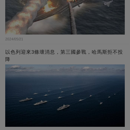
2024/05/21
以色列迎來3條壞消息，第三國參戰，哈馬斯拒不投
降