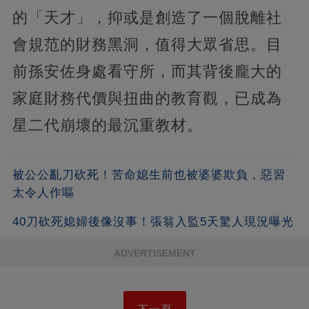
的「天才」，抑或是創造了一個脫離社
會規范的財務黑洞，值得大眾省思。目
前孫安佐身處看守所，而其背後龐大的
家庭財務代價與扭曲的教育觀，已成為
星二代崩壞的最沉重教材。
被公公亂刀砍死！苦命媳生前也被婆婆欺負，惡習
太令人作嘔
40刀砍死媳婦後像沒事！張翁入監5天驚人現況曝光
ADVERTISEMENT