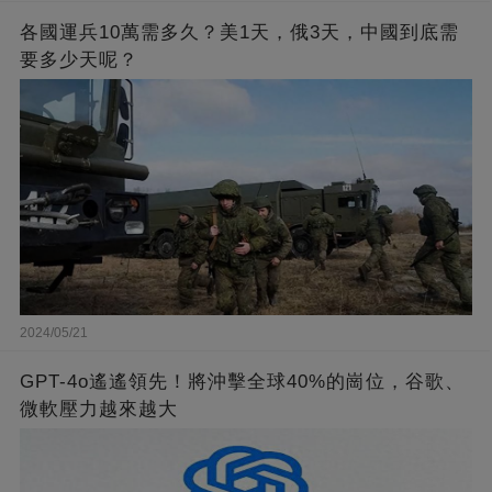
各國運兵10萬需多久？美1天，俄3天，中國到底需
要多少天呢？
2024/05/21
GPT-4o遙遙領先！將沖擊全球40%的崗位，谷歌、
微軟壓力越來越大