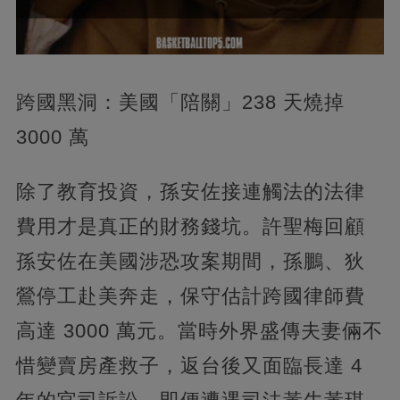
跨國黑洞：美國「陪關」238 天燒掉
3000 萬
除了教育投資，孫安佐接連觸法的法律
費用才是真正的財務錢坑。許聖梅回顧
孫安佐在美國涉恐攻案期間，孫鵬、狄
鶯停工赴美奔走，保守估計跨國律師費
高達 3000 萬元。當時外界盛傳夫妻倆不
惜變賣房產救子，返台後又面臨長達 4