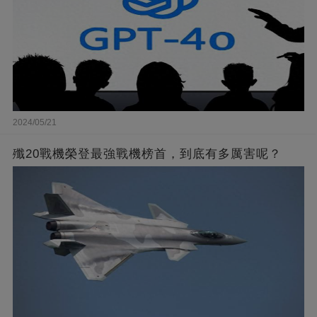
2024/05/21
殲20戰機榮登最強戰機榜首，到底有多厲害呢？