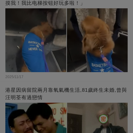
摸我！我比电梯按钮好玩多啦！」
2025/11/17
港星因病留院兩月靠氧氣機生活,81歲終生未婚,曾與
汪明荃有過戀情