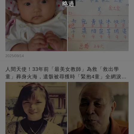
略過
2025/09/14
人間天使！33年前「最美女教師」為救「救出學
童」葬身火海，遺骸被尋獲時「緊抱4童」全網淚
崩：真正的英雄不該被遺忘