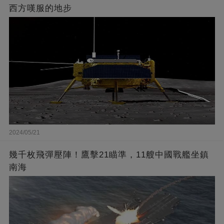
西方嘆服的地步
2024/05/21
幾千枚飛彈壓陣！鷹擊21瞄準，11艘中國戰艦坐鎮
南海