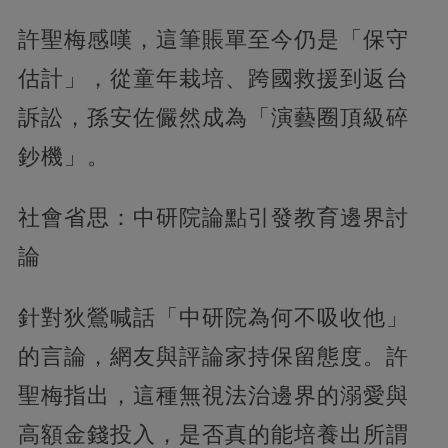
許聖梅感嘆，這筆賬單至今仍是「保守
估計」，從童年栽培、跨國救援到返台
訴訟，孫安佐儼然成為「演藝圈頂級碎
鈔機」。
社會省思：中研院論點引發教育邊界討
論
針對狄鶯喊話「中研院為何不吸收他」
的言論，網友與評論家持保留態度。許
聖梅指出，這種無視法治邊界的溺愛與
高額金錢投入，是否真的能培養出所謂