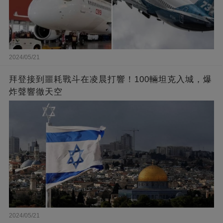
2024/05/21
拜登接到噩耗戰斗在凌晨打響！100輛坦克入城，爆
炸聲響徹天空
2024/05/21