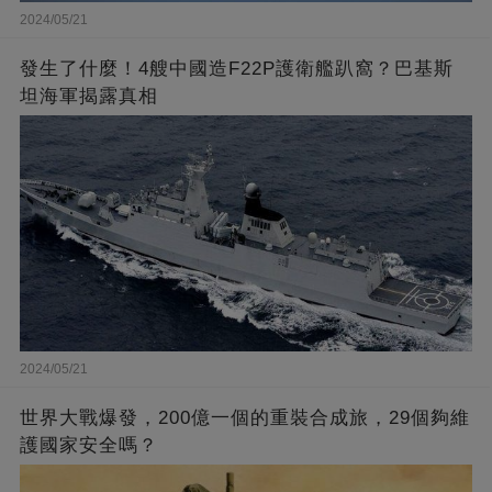
2024/05/21
發生了什麼！4艘中國造F22P護衛艦趴窩？巴基斯
坦海軍揭露真相
2024/05/21
世界大戰爆發，200億一個的重裝合成旅，29個夠維
護國家安全嗎？