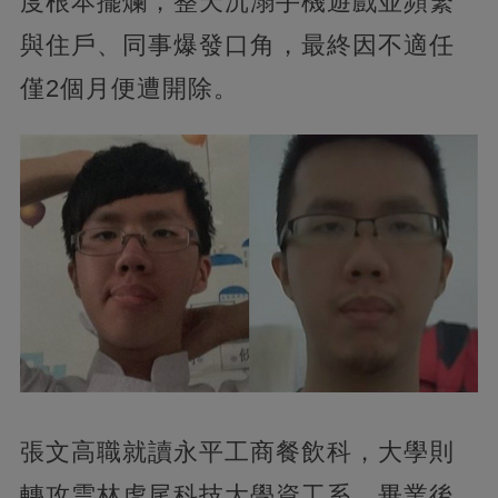
度根本擺爛，整天沉溺手機遊戲並頻繁
與住戶、同事爆發口角，最終因不適任
僅2個月便遭開除。
張文高職就讀永平工商餐飲科，大學則
轉攻雲林虎尾科技大學資工系。畢業後