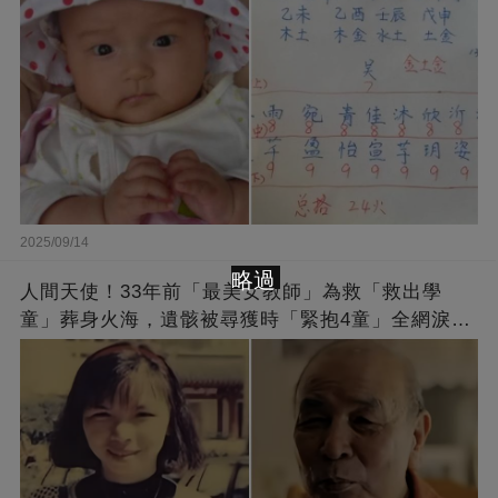
2025/09/14
略過
人間天使！33年前「最美女教師」為救「救出學
童」葬身火海，遺骸被尋獲時「緊抱4童」全網淚
崩：真正的英雄不該被遺忘