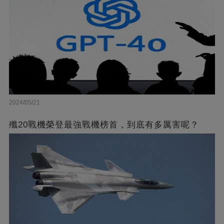
2024/05/21
殲20戰機榮登最強戰機榜首，到底有多厲害呢？