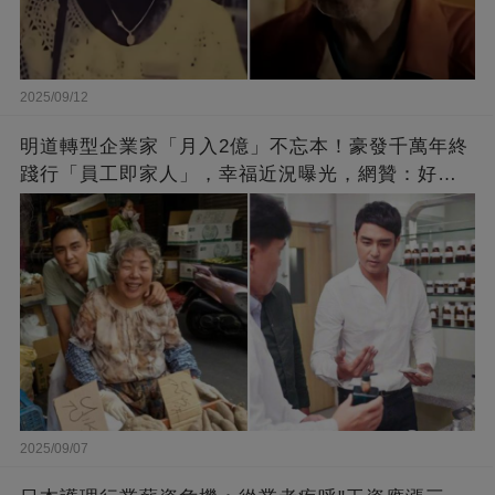
2025/09/12
明道轉型企業家「月入2億」不忘本！豪發千萬年終
踐行「員工即家人」，幸福近況曝光，網贊：好老
闆的福報
2025/09/07