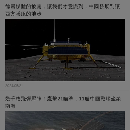
德國媒體的披露，讓我們才意識到，中國發展到讓
西方嘆服的地步
2024/05/21
幾千枚飛彈壓陣！鷹擊21瞄準，11艘中國戰艦坐鎮
南海