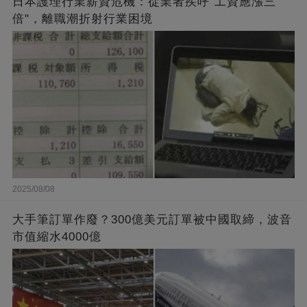
日本護理行業薪資危機：從業者疾呼"工資應漲三
倍"，離職潮折射行業困境
2025/08/08
大手筆訂單作廢？300億美元訂單被中國取締，波音
市值縮水4000億