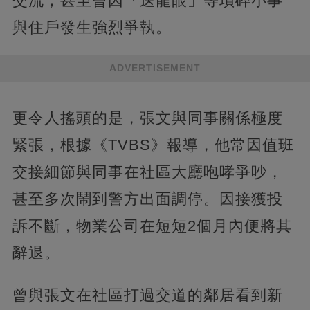
交流，甚至曾因「送龍眼」等瑣碎小事
與住戶發生強烈爭執。
ADVERTISEMENT
更令人搖頭的是，張文與同事關係極度
緊張，根據《TVBS》報導，他常因值班
交接細節與同事在社區大廳咆哮爭吵，
甚至多次鬧到警方出面調停。因接獲投
訴不斷，物業公司在短短2個月內便將其
辭退。
曾與張文在社區打過交道的鄰居看到新