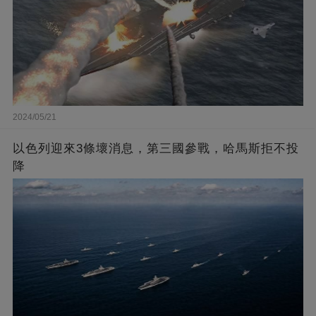
2024/05/21
以色列迎來3條壞消息，第三國參戰，哈馬斯拒不投
降