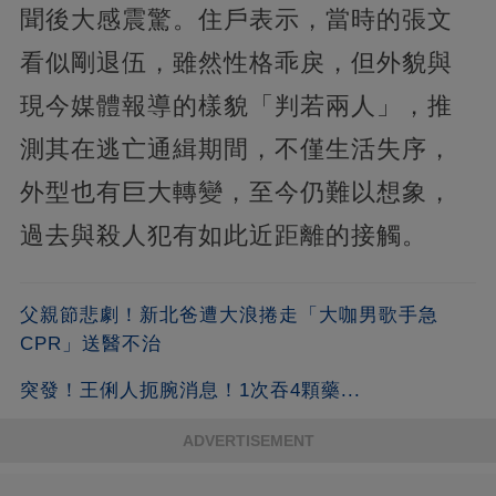
聞後大感震驚。住戶表示，當時的張文
看似剛退伍，雖然性格乖戾，但外貌與
現今媒體報導的樣貌「判若兩人」，推
測其在逃亡通緝期間，不僅生活失序，
外型也有巨大轉變，至今仍難以想象，
過去與殺人犯有如此近距離的接觸。
父親節悲劇！新北爸遭大浪捲走「大咖男歌手急
CPR」送醫不治
突發！王俐人扼腕消息！1次吞4顆藥...
ADVERTISEMENT