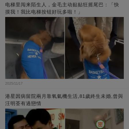
电梯里闯来陌生人，金毛主动贴贴狂摇尾巴：「快
摸我！我比电梯按钮好玩多啦！」
2025/11/17
港星因病留院兩月靠氧氣機生活,81歲終生未婚,曾與
汪明荃有過戀情