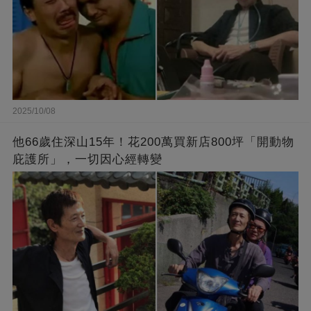
2025/10/08
他66歲住深山15年！花200萬買新店800坪「開動物
庇護所」，一切因心經轉變