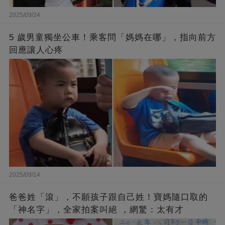
2025/09/24
5 歲男童獨坐公車！乘客問「媽媽在哪」，指向前方
回應讓人心疼
2025/09/14
爸爸姓「滾」，不願孩子跟自己姓！寶媽隨口取的
「神名字」，全家拍案叫絕 ，網驚：太有才