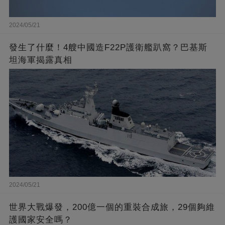
2024/05/21
發生了什麼！4艘中國造F22P護衛艦趴窩？巴基斯
坦海軍揭露真相
2024/05/21
世界大戰爆發，200億一個的重裝合成旅，29個夠維
護國家安全嗎？