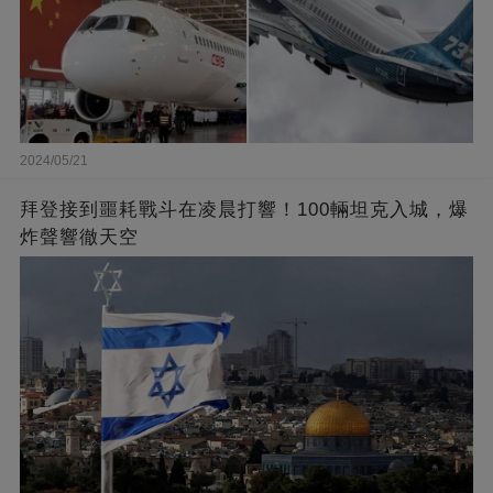
2024/05/21
拜登接到噩耗戰斗在凌晨打響！100輛坦克入城，爆
炸聲響徹天空