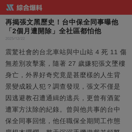
再揭張文黑歷史！台中保全同事曝他
「2個月遭開除」全社區都怕他
2025/12/22
震驚社會的台北車站與中山站 4 死 11 傷
無差別攻擊案，隨著 27 歲嫌犯張文墜樓
身亡，外界好奇究竟是甚麼樣的人生背
景變成殺人犯？調查發現，張文不僅是
因逃避教召遭通緝的逃兵，更曾有酒駕
遭軍方汰除的紀錄。曾與他共事的台中
保全同事回憶，他任職保全期間工作態