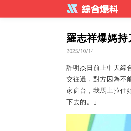
羅志祥爆媽持
2025/10/14
許明杰日前上中天綜
交往過，對方因為不
家窗台，我馬上拉住
下去的。」