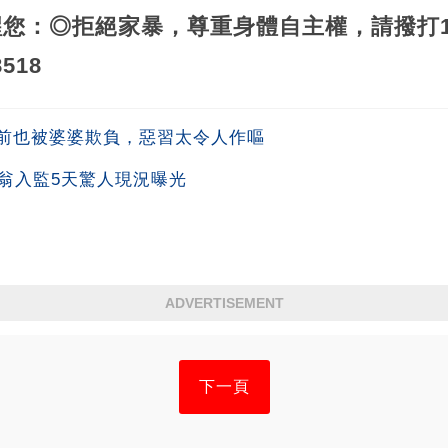
醒您：◎拒絕家暴，尊重身體自主權，請撥打11
518
前也被婆婆欺負，惡習太令人作嘔
翁入監5天驚人現況曝光
ADVERTISEMENT
下一頁