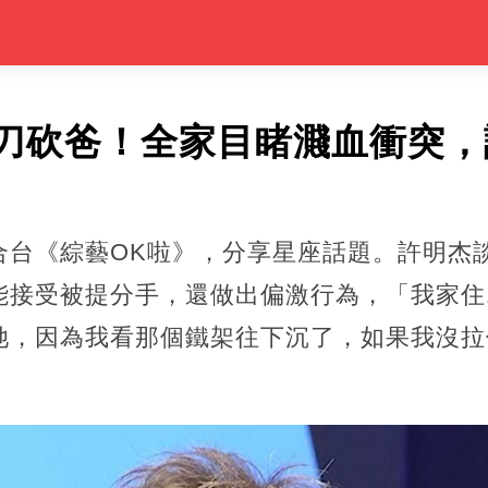
刀砍爸！全家目睹濺血衝突，
合台《綜藝OK啦》，分享星座話題。許明杰
能接受被提分手，還做出偏激行為，「我家住
她，因為我看那個鐵架往下沉了，如果我沒拉