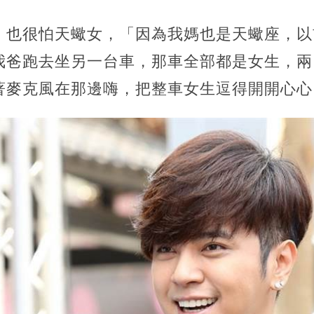
）也很怕天蠍女，「因為我媽也是天蠍座，以
我爸跑去坐另一台車，那車全部都是女生，兩
著麥克風在那邊嗨，把整車女生逗得開開心心