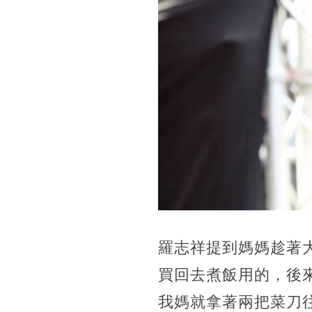
羅志祥提到媽媽趁著
買回去煮飯用的，後
我媽就拿著兩把菜刀