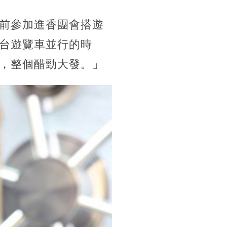
前參加進香團會搭遊
台遊覽車並行的時
，整個醋勁大發。」