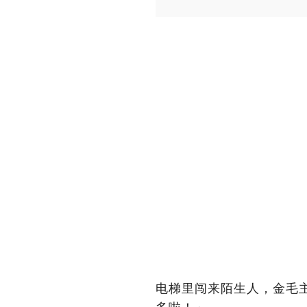
电梯里闯来陌生人，金毛