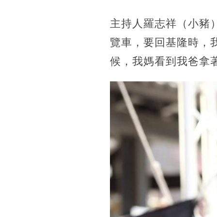
主持人羅志祥（小豬
覽車，要回基隆時，
候，我媽看到我爸拿