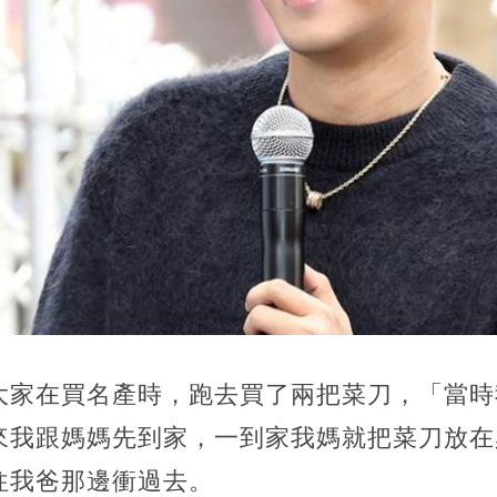
大家在買名產時，跑去買了兩把菜刀，「當時
來我跟媽媽先到家，一到家我媽就把菜刀放在
往我爸那邊衝過去。