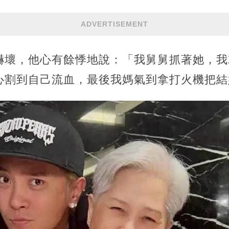
ADVERTISEMENT
嚇壞，他心有餘悸地說：「我舅舅抓著她，我
心割到自己流血，最後我媽氣到拿打火機把結