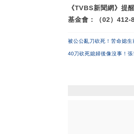
《TVBS新聞網》提
基金會：（02）412-8
被公公亂刀砍死！苦命媳生
40刀砍死媳婦後像沒事！張