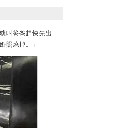
就叫爸爸趕快先出
婚照燒掉。」