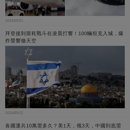
2024/05/21
拜登接到噩耗戰斗在凌晨打響！100輛坦克入城，爆
炸聲響徹天空
2024/05/21
各國運兵10萬需多久？美1天，俄3天，中國到底需