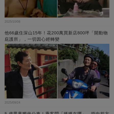
2025/10/08
他66歲住深山15年！花200萬買新店800坪「開動物
庇護所」，一切因心經轉變
2025/09/24
5 歲男童獨坐公車！乘客問「媽媽在哪」，指向前方