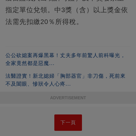
指定單位兌領。中3獎（含）以上獎金依
法需先扣繳20％所得稅。
公公砍媳案再爆黑幕！丈夫多年前驚人前科曝光，
全家竟然都是惡魔...
法醫證實！新北媳婦「胸部器官」非刀傷，死前來
不及闔眼、慘狀令人心疼...
ADVERTISEMENT
下一頁