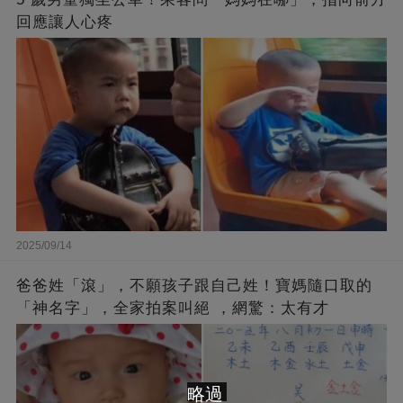
回應讓人心疼
2025/09/14
爸爸姓「滾」，不願孩子跟自己姓！寶媽隨口取的
「神名字」，全家拍案叫絕 ，網驚：太有才
略過