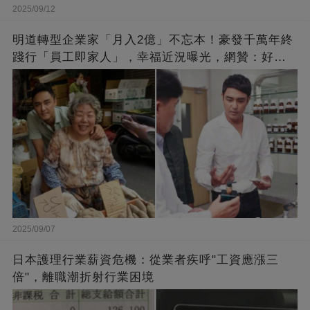
2025/09/12
明道轉型企業家「月入2億」不忘本！豪發千萬年終
踐行「員工即家人」，幸福近況曝光，網贊：好老
闆的福報
2025/09/07
日本護理行業薪資危機：從業者疾呼"工資應漲三
倍"，離職潮折射行業困境