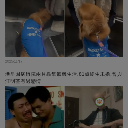
2025/11/17
港星因病留院兩月靠氧氣機生活,81歲終生未婚,曾與
汪明荃有過戀情