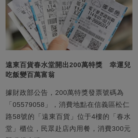
遠東百貨春水堂開出200萬特獎 幸運兒
吃飯變百萬富翁
據財政部公告，200萬特獎發票號碼為
「05579058」，消費地點在信義區松仁
路58號的「遠東百貨」位于4樓的「春水
堂」櫃位，民眾赴店內用餐，消費300元