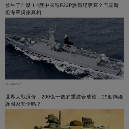
發生了什麼！4艘中國造F22P護衛艦趴窩？巴基斯
坦海軍揭露真相
2024/05/21
世界大戰爆發，200億一個的重裝合成旅，29個夠維
護國家安全嗎？