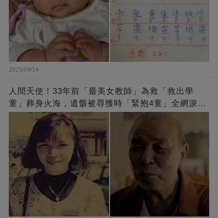
2025/09/14
人間天使！33年前「最美女教師」為救「救出學
童」葬身火海，遺骸被尋獲時「緊抱4童」全網淚
崩：真正的英雄不該被遺忘