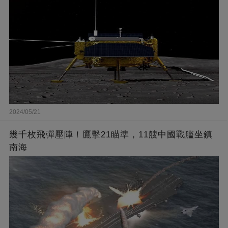
2024/05/21
幾千枚飛彈壓陣！鷹擊21瞄準，11艘中國戰艦坐鎮
南海