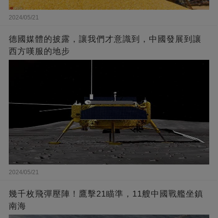
2024/05/21
德國媒體的披露，讓我們才意識到，中國發展到讓
西方嘆服的地步
2024/05/21
幾千枚飛彈壓陣！鷹擊21瞄準，11艘中國戰艦坐鎮
南海