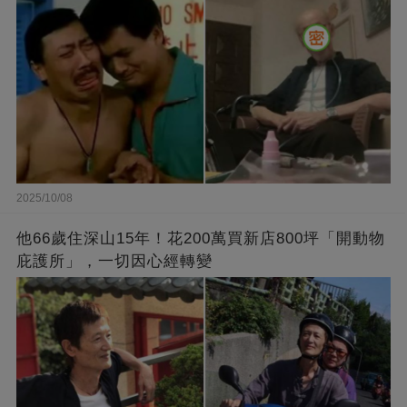
2025/10/08
他66歲住深山15年！花200萬買新店800坪「開動物
庇護所」，一切因心經轉變