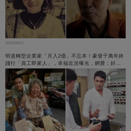
2025/09/12
明道轉型企業家「月入2億」不忘本！豪發千萬年終
踐行「員工即家人」，幸福近況曝光，網贊：好老
闆的福報