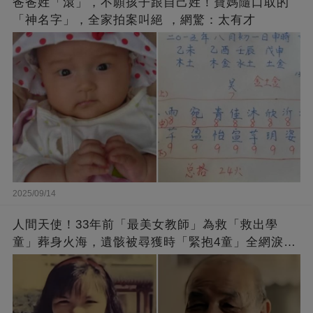
爸爸姓「滾」，不願孩子跟自己姓！寶媽隨口取的
「神名字」，全家拍案叫絕 ，網驚：太有才
2025/09/14
人間天使！33年前「最美女教師」為救「救出學
童」葬身火海，遺骸被尋獲時「緊抱4童」全網淚
崩：真正的英雄不該被遺忘