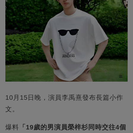
10月15日晚，演員李禹熹發布長篇小作
文。
爆料
「19歲的男演員榮梓杉同時交往4個