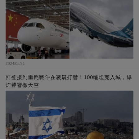
2024/05/21
拜登接到噩耗戰斗在凌晨打響！100輛坦克入城，爆
炸聲響徹天空