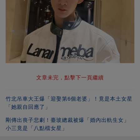
文章未完，點擊下一頁繼續
竹北吊車大王爆「迎娶第6個老婆」！竟是本土女星
「她親自回應了」
剛傳出喪子悲劇！臺玻總裁被爆「婚內出軌生女」
小三竟是「八點檔女星」