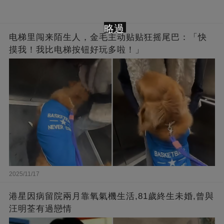
略過
电梯里闯来陌生人，金毛主动贴贴狂摇尾巴：「快
摸我！我比电梯按钮好玩多啦！」
2025/11/17
港星因病留院兩月靠氧氣機生活,81歲終生未婚,曾與
汪明荃有過戀情