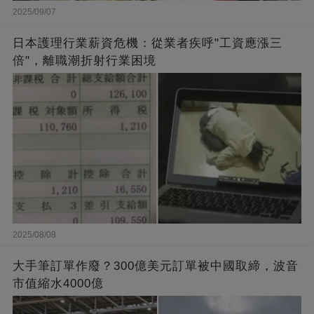
2025/09/07
日本護理行業薪資危機：從業者疾呼"工資應漲三
倍"，離職潮折射行業困境
2025/08/08
大手筆訂單作廢？300億美元訂單被中國取締，波音
市值縮水4000億