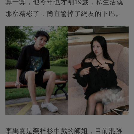
算一算，他今年也才剛19歲，私生活就
那麼精彩了，簡直驚掉了網友的下巴。
李禹熹是榮梓杉中戲的師姐，目前混跡