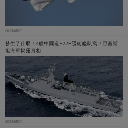
2024/05/21
發生了什麼！4艘中國造F22P護衛艦趴窩？巴基斯
坦海軍揭露真相
2024/05/21