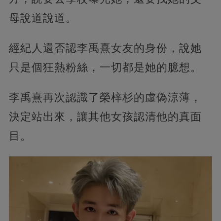
母說道說道。
經紀人還否認李禹熹女友的身份，說她
只是個狂熱粉絲，一切都是她的臆想。
李禹熹再次認識了榮梓杉的虛偽涼薄，
決定站出來，讓其他女孩認清他的真面
目。