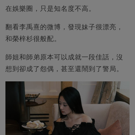
在娛樂圈，只是知名度不高。
翻看李禹熹的微博，發現妹子很漂亮，
和榮梓杉很般配。
師姐和師弟原本可以成就一段佳話，沒
想到卻成了怨偶，甚至還鬧到了警局。