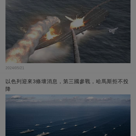
2024/05/21
以色列迎來3條壞消息，第三國參戰，哈馬斯拒不投
降