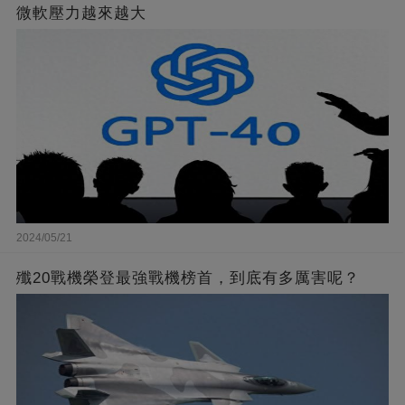
微軟壓力越來越大
2024/05/21
殲20戰機榮登最強戰機榜首，到底有多厲害呢？