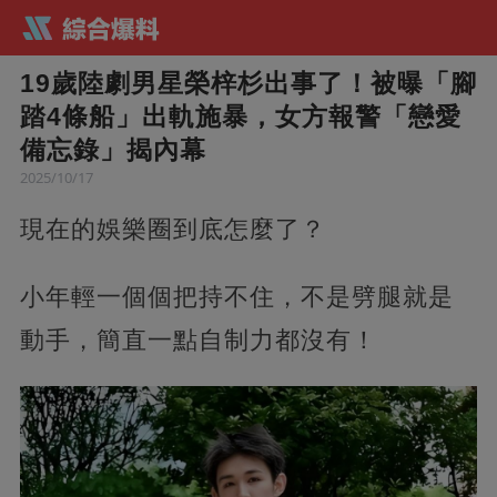
19歲陸劇男星榮梓杉出事了！被曝「腳
踏4條船」出軌施暴，女方報警「戀愛
備忘錄」揭內幕
2025/10/17
現在的娛樂圈到底怎麼了？
小年輕一個個把持不住，不是劈腿就是
動手，簡直一點自制力都沒有！