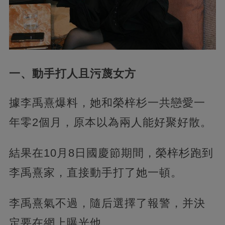
一、動手打人且污蔑女方
據李禹熹爆料，她和榮梓杉一共戀愛一
年零2個月，原本以為兩人能好聚好散。
結果在10月8日國慶節期間，榮梓杉跑到
李禹熹家，直接動手打了她一頓。
李禹熹氣不過，隨后選擇了報警，并決
定要在網上曝光他。