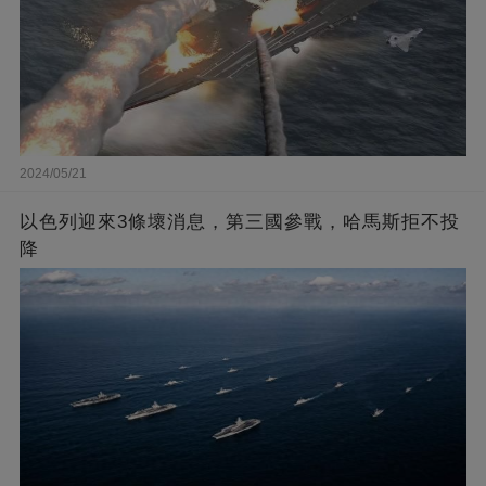
2024/05/21
以色列迎來3條壞消息，第三國參戰，哈馬斯拒不投
降