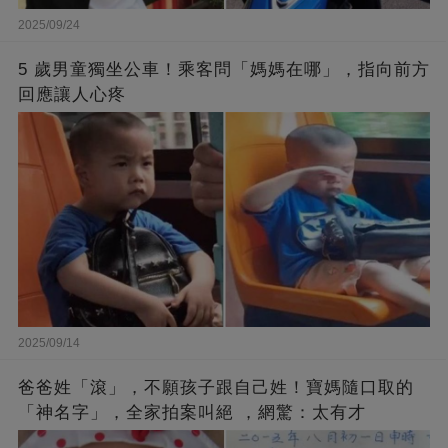
2025/09/24
5 歲男童獨坐公車！乘客問「媽媽在哪」，指向前方
回應讓人心疼
2025/09/14
爸爸姓「滾」，不願孩子跟自己姓！寶媽隨口取的
「神名字」，全家拍案叫絕 ，網驚：太有才