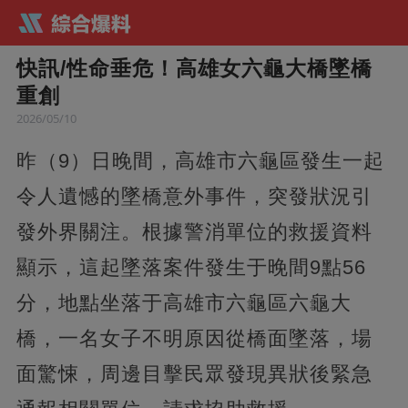
快訊/性命垂危！高雄女六龜大橋墜橋
重創
2026/05/10
昨（9）日晚間，高雄市六龜區發生一起
令人遺憾的墜橋意外事件，突發狀況引
發外界關注。根據警消單位的救援資料
顯示，這起墜落案件發生于晚間9點56
分，地點坐落于高雄市六龜區六龜大
橋，一名女子不明原因從橋面墜落，場
面驚悚，周邊目擊民眾發現異狀後緊急