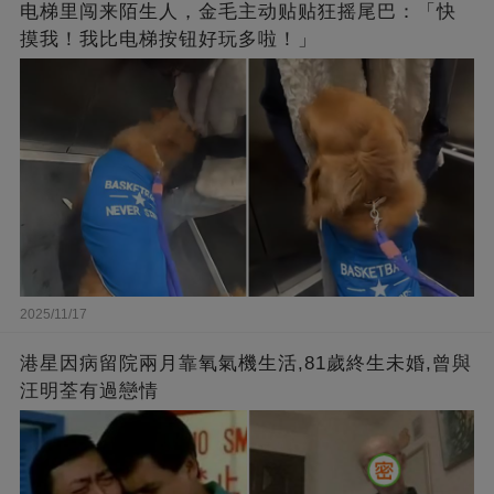
电梯里闯来陌生人，金毛主动贴贴狂摇尾巴：「快
摸我！我比电梯按钮好玩多啦！」
2025/11/17
港星因病留院兩月靠氧氣機生活,81歲終生未婚,曾與
汪明荃有過戀情