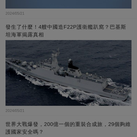
2024/05/21
發生了什麼！4艘中國造F22P護衛艦趴窩？巴基斯
坦海軍揭露真相
2024/05/21
世界大戰爆發，200億一個的重裝合成旅，29個夠維
護國家安全嗎？