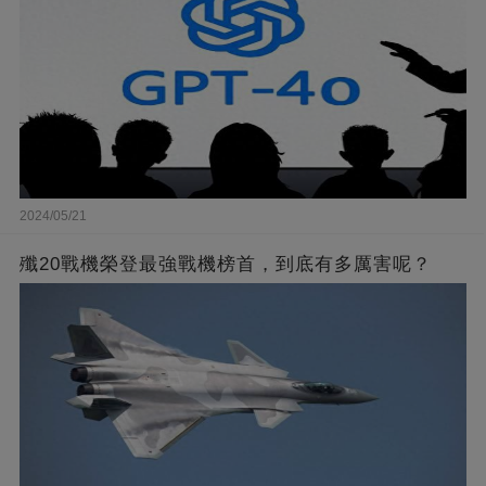
2024/05/21
殲20戰機榮登最強戰機榜首，到底有多厲害呢？