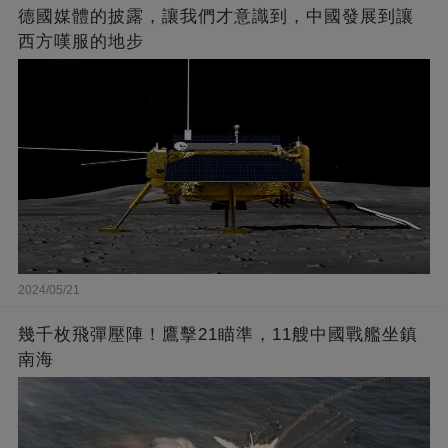
德國媒體的披露，讓我們才意識到，中國發展到讓
西方嘆服的地步
2024/05/21
幾千枚飛彈壓陣！鷹擊21瞄準，11艘中國戰艦坐鎮
南海