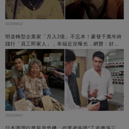
2025/09/12
明道轉型企業家「月入2億」不忘本！豪發千萬年終
踐行「員工即家人」，幸福近況曝光，網贊：好老
闆的福報
2025/09/07
日本護理行業薪資危機：從業者疾呼"工資應漲三