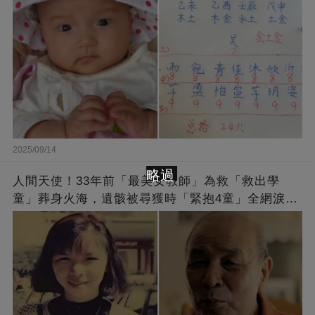
2025/09/14
略過
人間天使！33年前「最美女教師」為救「救出學
童」葬身火海，遺骸被尋獲時「緊抱4童」全網淚
崩：真正的英雄不該被遺忘