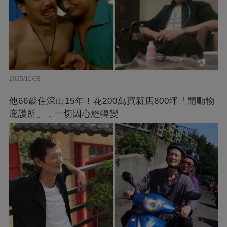
2025/10/08
他66歲住深山15年！花200萬買新店800坪「開動物
庇護所」，一切因心經轉變