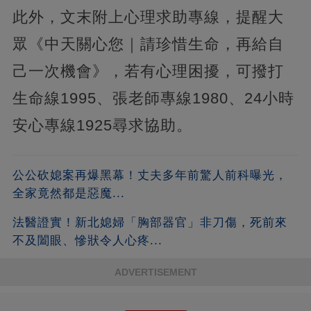
此外，文末附上心理求助專線，提醒大
眾《中天關心您｜請珍惜生命，再給自
己一次機會》，若有心理困擾，可撥打
生命線1995、張老師專線1980、24小時
安心專線1925尋求協助。
公公砍媳案再爆黑幕！丈夫多年前驚人前科曝光，
全家竟然都是惡魔...
法醫證實！新北媳婦「胸部器官」非刀傷，死前來
不及闔眼、慘狀令人心疼...
ADVERTISEMENT