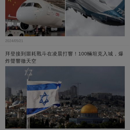
2024/05/21
拜登接到噩耗戰斗在凌晨打響！100輛坦克入城，爆
炸聲響徹天空