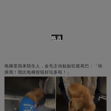
略過
电梯里闯来陌生人，金毛主动贴贴狂摇尾巴：「快
摸我！我比电梯按钮好玩多啦！」