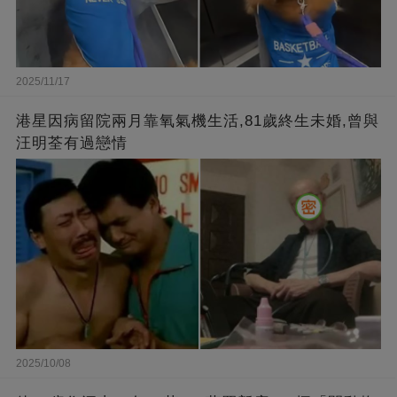
2025/11/17
港星因病留院兩月靠氧氣機生活,81歲終生未婚,曾與
汪明荃有過戀情
2025/10/08