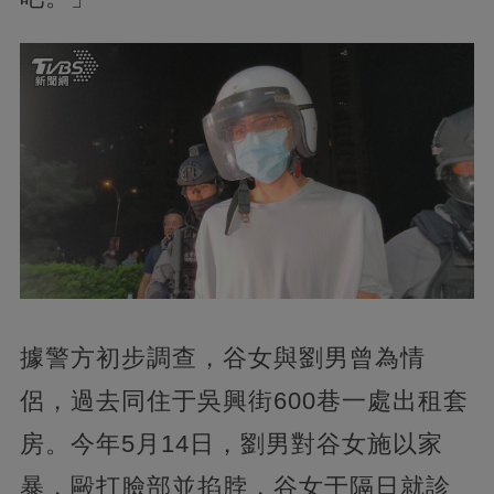
據警方初步調查，谷女與劉男曾為情
侶，過去同住于吳興街600巷一處出租套
房。今年5月14日，劉男對谷女施以家
暴，毆打臉部並掐脖，谷女于隔日就診