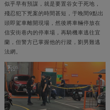
似乎早有預謀，就是要置谷女于死地，
殘忍犯下兇案的時間甚短，于晚間9點出
頭即駕車離開現場，然後將車輛停放在
信安街巷內的停車場，再騎機車逃往宜
蘭，但警方已掌握他的行蹤，劉男難逃
法網。