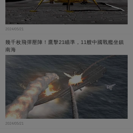
2024/05/21
幾千枚飛彈壓陣！鷹擊21瞄準，11艘中國戰艦坐鎮
南海
2024/05/21