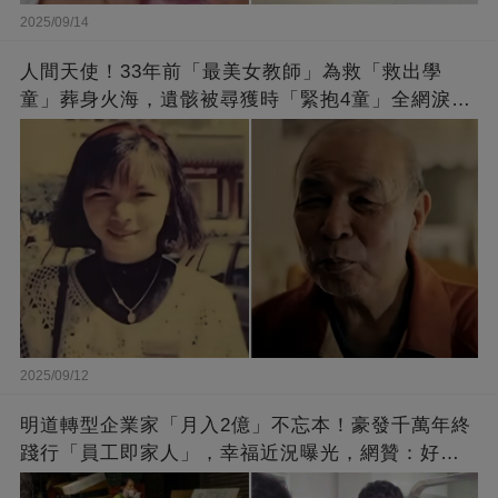
2025/09/14
人間天使！33年前「最美女教師」為救「救出學
童」葬身火海，遺骸被尋獲時「緊抱4童」全網淚
崩：真正的英雄不該被遺忘
2025/09/12
明道轉型企業家「月入2億」不忘本！豪發千萬年終
踐行「員工即家人」，幸福近況曝光，網贊：好老
闆的福報