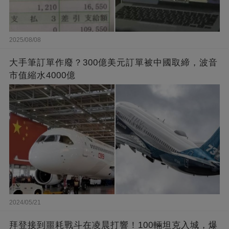
2025/08/08
大手筆訂單作廢？300億美元訂單被中國取締，波音
市值縮水4000億
2024/05/21
拜登接到噩耗戰斗在凌晨打響！100輛坦克入城，爆