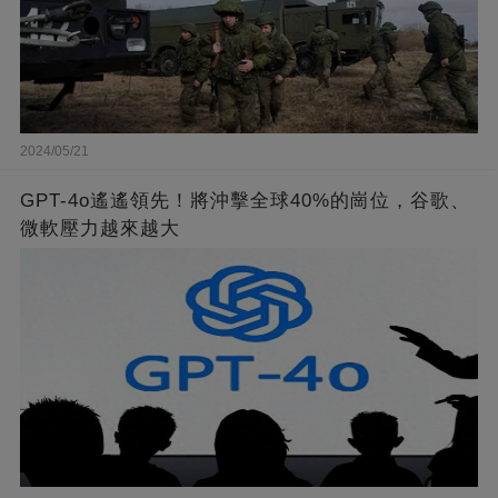
2024/05/21
GPT-4o遙遙領先！將沖擊全球40%的崗位，谷歌、
微軟壓力越來越大