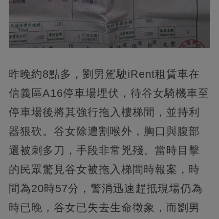
昨晚約8點多，劉男駕駛iRent租賃車在
信義區A16停車場埋伏，待谷女騎機車至
停車場後將其強行拖入樓梯間，並持利
器狠砍。谷女除遭割喉外，胸口與腹部
還被刺多刀，手段非常兇殘。當時目擊
的民眾驚見谷女被拖入梯間時報案，時
間為20時57分，警消迅速趕抵現場仍為
時已晚，谷女已失去生命徵象，而劉男