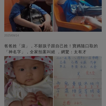
2025/09/14
爸爸姓「滾」，不願孩子跟自己姓！寶媽隨口取的
「神名字」，全家拍案叫絕 ，網驚：太有才