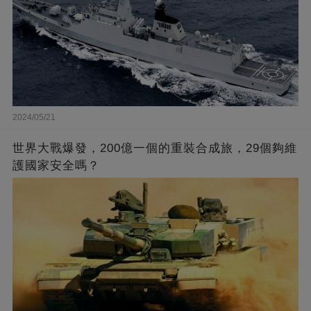
2024/05/21
世界大戰爆發，200億一個的重裝合成旅，29個夠維
護國家安全嗎？