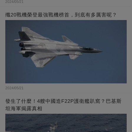
2024/05/21
殲20戰機榮登最強戰機榜首，到底有多厲害呢？
2024/05/21
發生了什麼！4艘中國造F22P護衛艦趴窩？巴基斯
坦海軍揭露真相