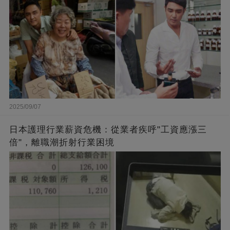
2025/09/07
日本護理行業薪資危機：從業者疾呼"工資應漲三
倍"，離職潮折射行業困境