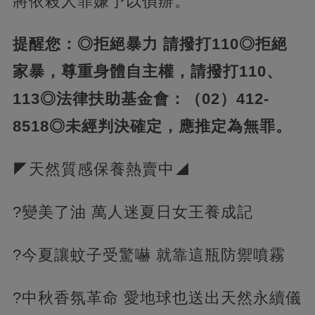
將依殺人罪嫌予以偵辦。
提醒您：◎拒絕暴力 請撥打110◎拒絕
家暴，尊重身體自主權，請撥打110、
113◎法律扶助基金會：（02）412-
8518
◎未經判決確定，應推定為無罪。
◤天然質感保養熱賣中◢
?變美了油 萬人迷夏日女王養成記
?今夏讓蚊子受驚嚇 就靠這瓶防禦噴霧
?中秋香氛革命 愛地球也送出天然永續儀