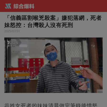
「信義區割喉兇殺案」嫌犯落網，死者
妹怒控：台灣殺人沒有死刑
2025/07/31
谷姓女死者的妹妹清晨做完筆錄後憤怒