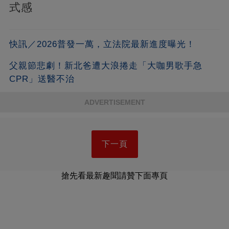
式感
快訊／2026普發一萬，立法院最新進度曝光！
父親節悲劇！新北爸遭大浪捲走「大咖男歌手急
CPR」送醫不治
ADVERTISEMENT
下一頁
搶先看最新趣聞請贊下面專頁