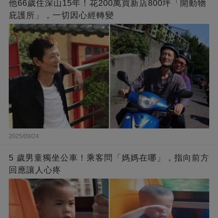
他66歲住深山15年！花200萬買新店800坪「開動物
庇護所」，一切因心經轉變
2025/09/24
5 歲男童獨坐公車！乘客問「媽媽在哪」，指向前方
回應讓人心疼