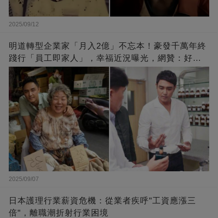
2025/09/12
明道轉型企業家「月入2億」不忘本！豪發千萬年終
踐行「員工即家人」，幸福近況曝光，網贊：好老
闆的福報
2025/09/07
日本護理行業薪資危機：從業者疾呼"工資應漲三
倍"，離職潮折射行業困境