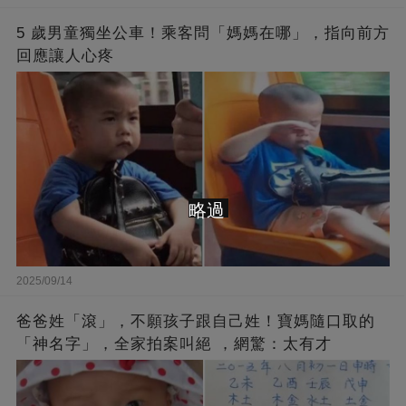
5 歲男童獨坐公車！乘客問「媽媽在哪」，指向前方
回應讓人心疼
略過
2025/09/14
爸爸姓「滾」，不願孩子跟自己姓！寶媽隨口取的
「神名字」，全家拍案叫絕 ，網驚：太有才