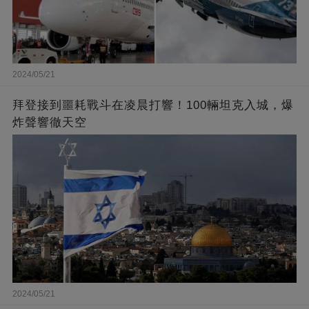
2024/05/21
拜登接到噩耗戰斗在凌晨打響！100輛坦克入城，爆
炸聲響徹天空
2024/05/21