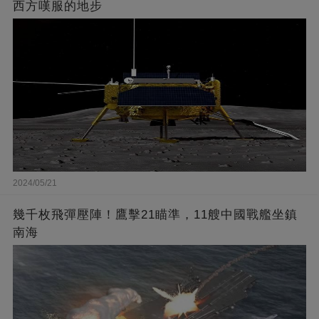
西方嘆服的地步
2024/05/21
幾千枚飛彈壓陣！鷹擊21瞄準，11艘中國戰艦坐鎮
南海