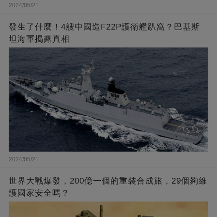
2024/05/21
發生了什麼！4艘中國造F22P護衛艦趴窩？巴基斯
坦海軍揭露真相
2024/05/21
世界大戰爆發，200億一個的重裝合成旅，29個夠維
護國家安全嗎？