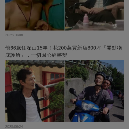
2025/10/08
他66歲住深山15年！花200萬買新店800坪「開動物
庇護所」，一切因心經轉變
2025/09/24