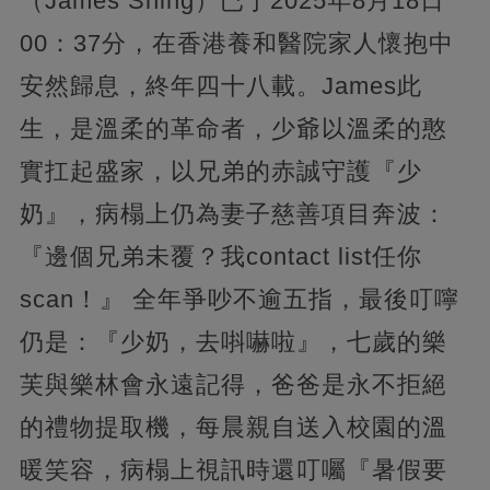
（James Shing）已于2025年8月18日
00：37分，在香港養和醫院家人懷抱中
安然歸息，終年四十八載。James此
生，是溫柔的革命者，少爺以溫柔的憨
實扛起盛家，以兄弟的赤誠守護『少
奶』，病榻上仍為妻子慈善項目奔波：
『邊個兄弟未覆？我contact list任你
scan！』 全年爭吵不逾五指，最後叮嚀
仍是：『少奶，去唞嚇啦』，七歲的樂
芙與樂林會永遠記得，爸爸是永不拒絕
的禮物提取機，每晨親自送入校園的溫
暖笑容，病榻上視訊時還叮囑『暑假要