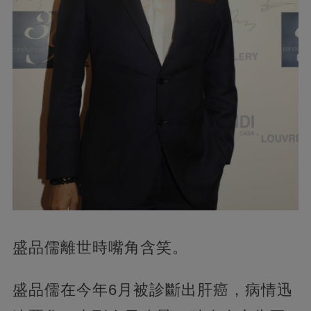
盛品儒離世時嘴角含笑。
盛品儒在今年6月被診斷出肝癌，病情迅