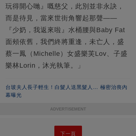
玩得開心哋』嘅慈父，此別並非永訣，
而是待見，當來世街角響起那聲——
『少奶，我返來啦』水桶腰與Baby Fat
面頰依舊，我們終將重逢，未亡人，盛
蔡一鳳（Michelle）女盛樂芙Lov、子盛
樂林Lorin，沐光執筆。」
台玻夫人長子輕生！白髮人送黑髮人… 極密治喪內
幕曝光
ADVERTISEMENT
下一頁