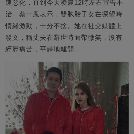
速惡化，直到今天凌晨12時左右宣告不
治。蔡一鳳表示，雙胞胎子女在探望時
情緒激動，十分不捨。她在社交媒體上
發文，稱丈夫在辭世時面帶微笑，沒有
經歷痛苦，平靜地離開。