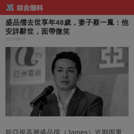
盛品儒去世享年48歲，妻子蔡一鳳：他
安詳辭世，面帶微笑
2025/08/18
前亞視高層盛品儒（James）近期因重