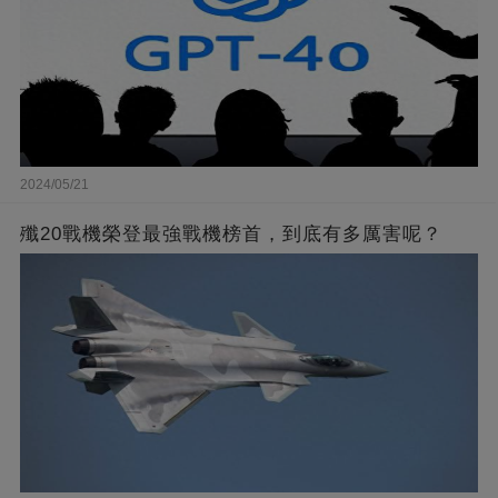
2024/05/21
殲20戰機榮登最強戰機榜首，到底有多厲害呢？