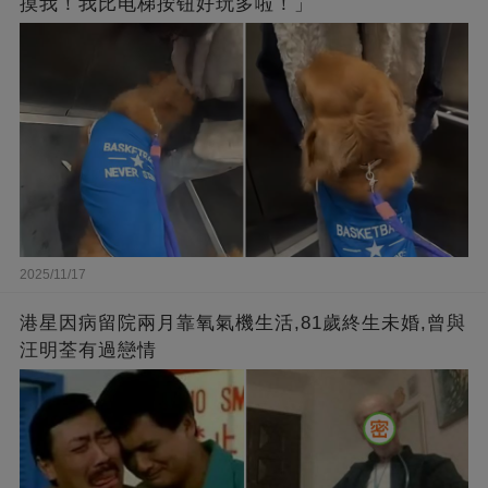
摸我！我比电梯按钮好玩多啦！」
2025/11/17
港星因病留院兩月靠氧氣機生活,81歲終生未婚,曾與
汪明荃有過戀情