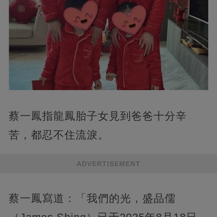
蔡一鳳指龍鳳胎子女見到爸爸十分辛
苦，都忍不住流淚。
ADVERTISEMENT
蔡一鳳寫道：「我們的光，盛品儒