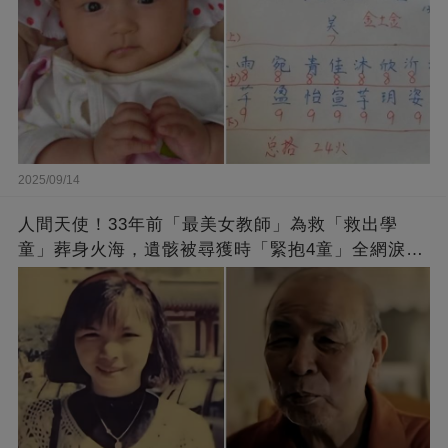
2025/09/14
人間天使！33年前「最美女教師」為救「救出學
童」葬身火海，遺骸被尋獲時「緊抱4童」全網淚
崩：真正的英雄不該被遺忘