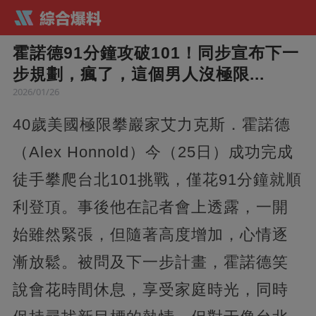
霍諾德91分鐘攻破101！同步宣布下一
步規劃，瘋了，這個男人沒極限...
2026/01/26
40歲美國極限攀巖家艾力克斯．霍諾德
（Alex Honnold）今（25日）成功完成
徒手攀爬台北101挑戰，僅花91分鐘就順
利登頂。事後他在記者會上透露，一開
始雖然緊張，但隨著高度增加，心情逐
漸放鬆。被問及下一步計畫，霍諾德笑
說會花時間休息，享受家庭時光，同時