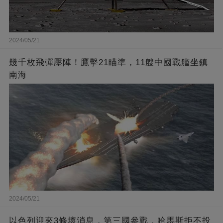
2024/05/21
幾千枚飛彈壓陣！鷹擊21瞄準，11艘中國戰艦坐鎮
南海
2024/05/21
以色列迎來3條壞消息，第三國參戰，哈馬斯拒不投