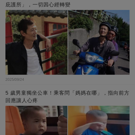
庇護所」，一切因心經轉變
2025/09/24
5 歲男童獨坐公車！乘客問「媽媽在哪」，指向前方
回應讓人心疼