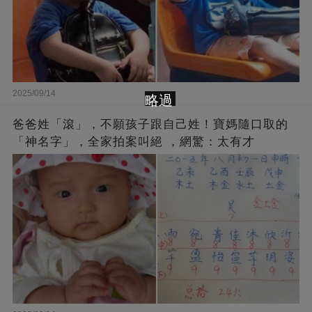
2025/09/14
略過
爸爸姓「滾」，不願孩子跟自己姓！寶媽隨口取的
「神名字」，全家拍案叫絕 ，網驚：太有才