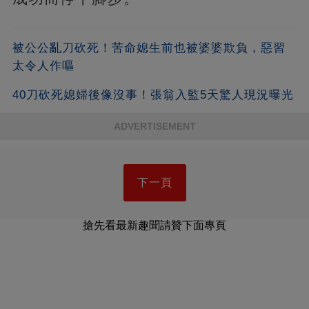
被公公亂刀砍死！苦命媳生前也被婆婆欺負，惡習
太令人作嘔
40刀砍死媳婦後像沒事！張翁入監5天驚人現況曝光
ADVERTISEMENT
下一頁
搶先看最新趣聞請贊下面專頁