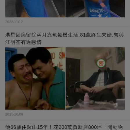
2025/11/17
港星因病留院兩月靠氧氣機生活,81歲終生未婚,曾與
汪明荃有過戀情
2025/10/08
他66歲住深山15年！花200萬買新店800坪「開動物