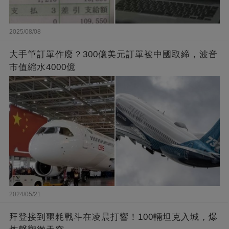
2025/08/08
大手筆訂單作廢？300億美元訂單被中國取締，波音
市值縮水4000億
2024/05/21
拜登接到噩耗戰斗在凌晨打響！100輛坦克入城，爆