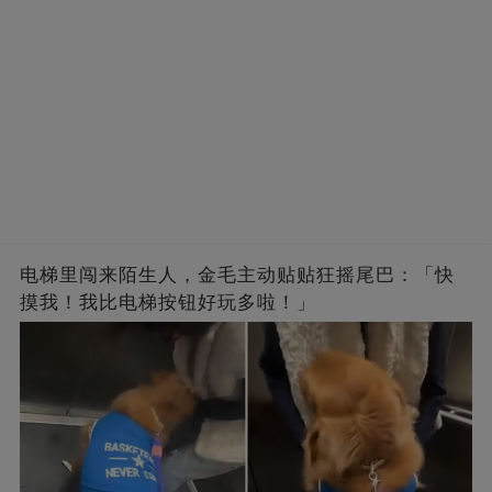
电梯里闯来陌生人，金毛主动贴贴狂摇尾巴：「快
摸我！我比电梯按钮好玩多啦！」