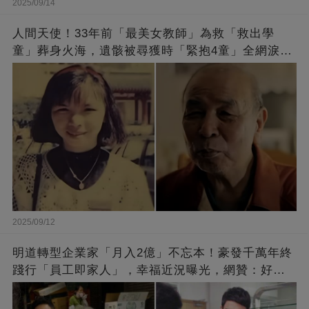
2025/09/14
人間天使！33年前「最美女教師」為救「救出學
童」葬身火海，遺骸被尋獲時「緊抱4童」全網淚
崩：真正的英雄不該被遺忘
2025/09/12
明道轉型企業家「月入2億」不忘本！豪發千萬年終
踐行「員工即家人」，幸福近況曝光，網贊：好老
闆的福報