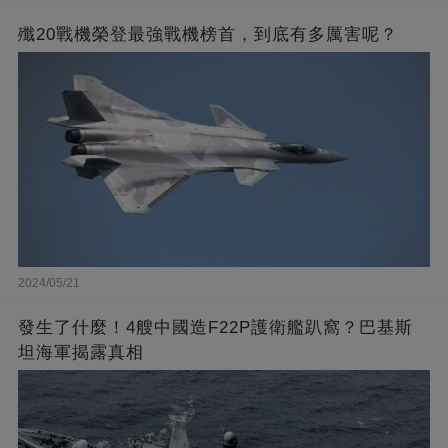
殲20戰機榮登最強戰機榜首，到底有多厲害呢？
2024/05/21
發生了什麼！4艘中國造F22P護衛艦趴窩？巴基斯
坦海軍揭露真相