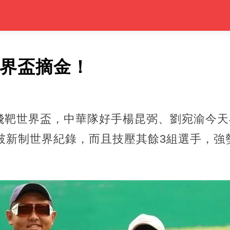
世界盃摘金！
飛靶世界盃，中華隊好手楊昆弼、劉宛渝今天
打破新制世界紀錄，而且技壓其餘3組選手，強