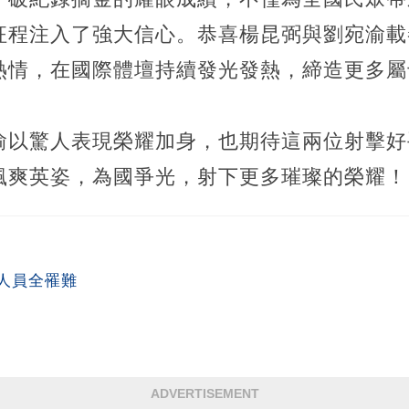
征程注入了強大信心。恭喜楊昆弼與劉宛渝載
熱情，在國際體壇持續發光發熱，締造更多屬
渝以驚人表現榮耀加身，也期待這兩位射擊好
颯爽英姿，為國爭光，射下更多璀璨的榮耀！
人員全罹難
ADVERTISEMENT