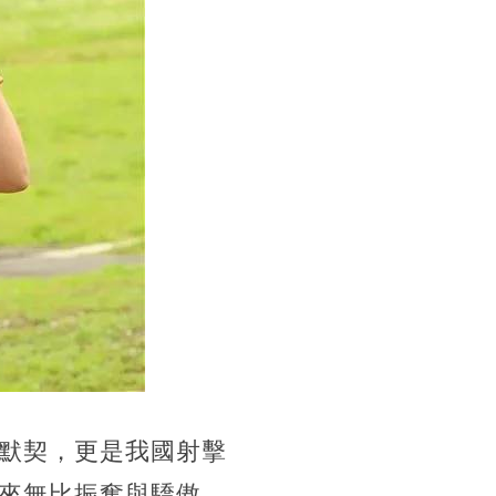
默契，更是我國射擊
來無比振奮與驕傲，