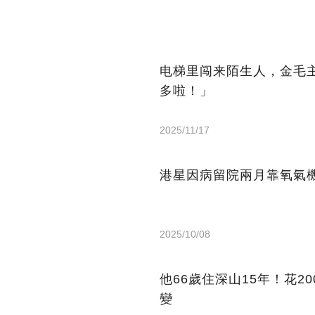
电梯里闯来陌生人，金毛
多啦！」
2025/11/17
港星因病留院兩月靠氧氣機
2025/10/08
他66歲住深山15年！花2
變