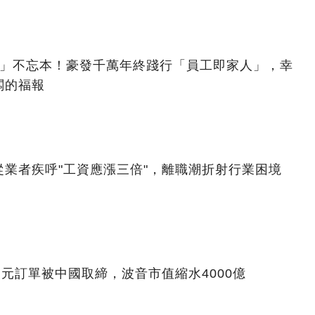
億」不忘本！豪發千萬年終踐行「員工即家人」，幸
闆的福報
業者疾呼"工資應漲三倍"，離職潮折射行業困境
美元訂單被中國取締，波音市值縮水4000億