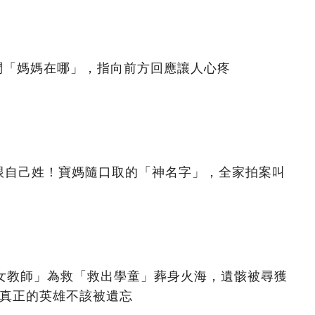
問「媽媽在哪」，指向前方回應讓人心疼
跟自己姓！寶媽隨口取的「神名字」，全家拍案叫
美女教師」為救「救出學童」葬身火海，遺骸被尋獲
：真正的英雄不該被遺忘