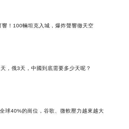
響！100輛坦克入城，爆炸聲響徹天空
1天，俄3天，中國到底需要多少天呢？
沖擊全球40%的崗位，谷歌、微軟壓力越來越大