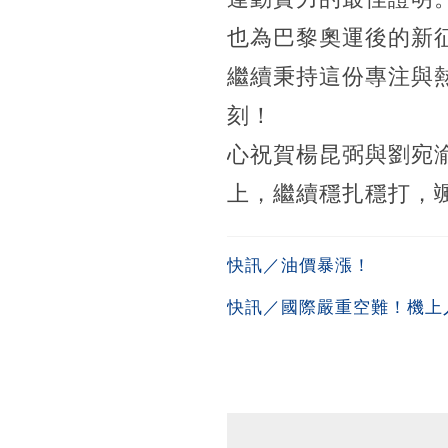
也為巴黎奧運後的新
繼續秉持這份專注與
刻！
心祝賀楊昆弼與劉宛
上，繼續穩扎穩打，
快訊／油價暴漲！
快訊／國際嚴重空難！機上