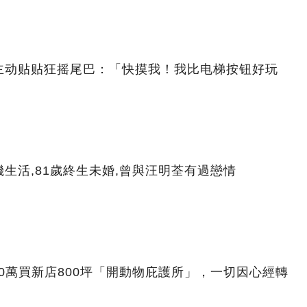
主动贴贴狂摇尾巴：「快摸我！我比电梯按钮好玩
生活,81歲終生未婚,曾與汪明荃有過戀情
00萬買新店800坪「開動物庇護所」，一切因心經轉