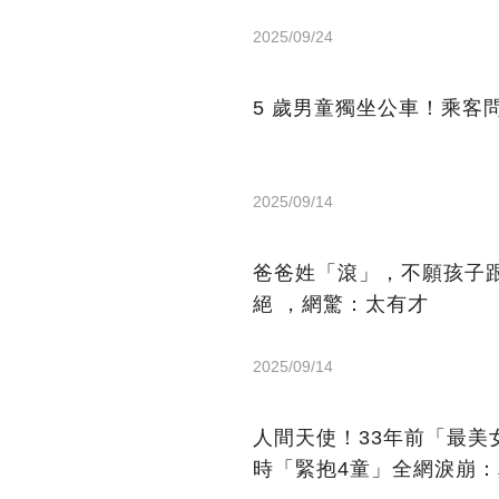
2025/09/24
5 歲男童獨坐公車！乘客
2025/09/14
爸爸姓「滾」，不願孩子
絕 ，網驚：太有才
2025/09/14
人間天使！33年前「最
時「緊抱4童」全網淚崩