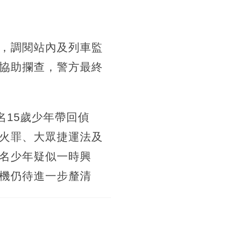
，調閱站內及列車監
協助攔查，警方最終
名15歲少年帶回偵
火罪、大眾捷運法及
名少年疑似一時興
機仍待進一步釐清