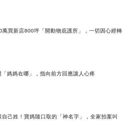
00萬買新店800坪「開動物庇護所」，一切因心經轉
問「媽媽在哪」，指向前方回應讓人心疼
跟自己姓！寶媽隨口取的「神名字」，全家拍案叫