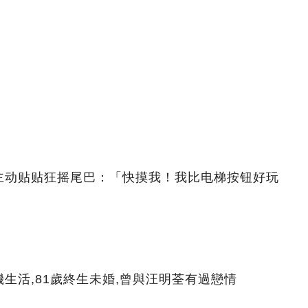
主动贴贴狂摇尾巴：「快摸我！我比电梯按钮好玩
生活,81歲終生未婚,曾與汪明荃有過戀情