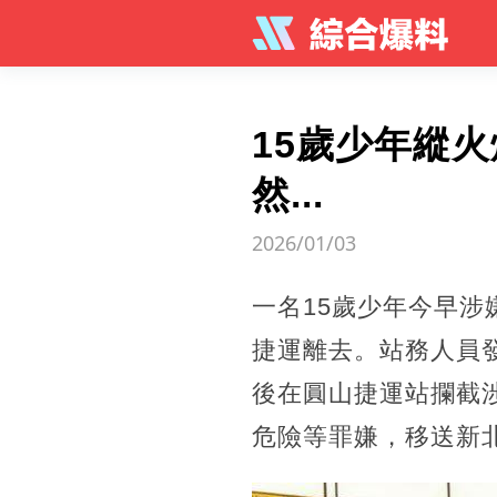
15歲少年縱
然...
2026/01/03
一名15歲少年今早
捷運離去。站務人員
後在圓山捷運站攔截
危險等罪嫌，移送新