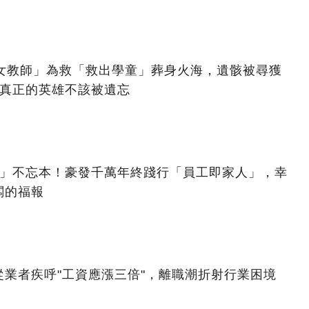
美女教師」為救「救出學童」葬身火海，遺骸被尋獲
：真正的英雄不該被遺忘
億」不忘本！豪發千萬年終踐行「員工即家人」，幸
闆的福報
業者疾呼"工資應漲三倍"，離職潮折射行業困境