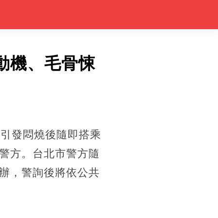
動機、毛骨悚
，引發悶燒後隨即搭乘
警方。台北市警方隨
辦，警詢後將依公共