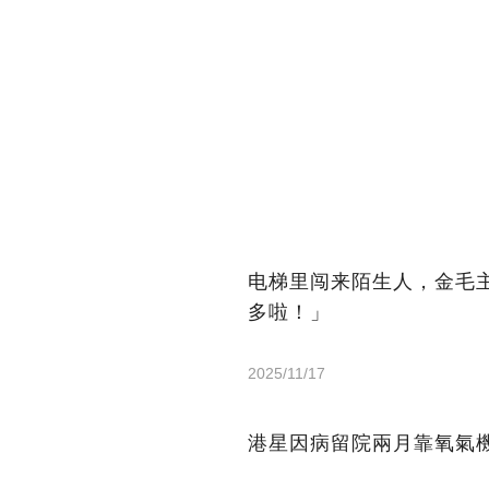
电梯里闯来陌生人，金毛
多啦！」
2025/11/17
港星因病留院兩月靠氧氣機