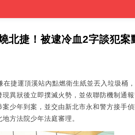
火燒北捷！被逮冷血2字談犯案
涉嫌在捷運頂溪站內點燃衛生紙並丟入垃圾桶
發現異狀後立即撲滅火勢，並依聯防機制通報
涉案少年到案，並交由新北市永和警方接手偵
北地方法院少年法庭審理。