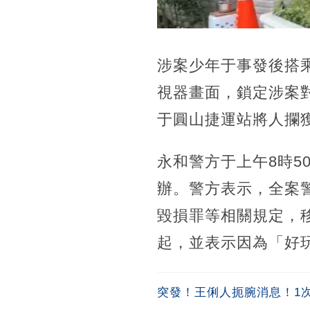
涉案少年于事發後搭
視器畫面，鎖定涉案
于圓山捷運站將人攔
永和警方于上午8時5
辦。警方表示，全案
毀損罪等相關規定，
起，並表示因為「好
突發！王俐人扼腕消息！1次吞