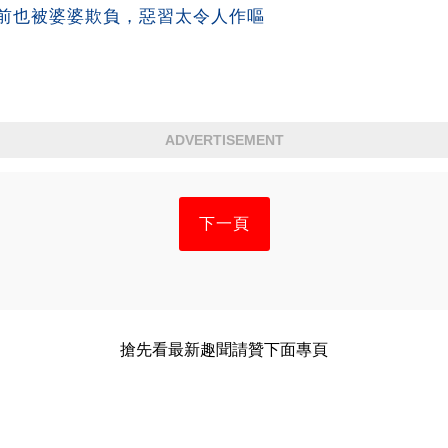
前也被婆婆欺負，惡習太令人作嘔
ADVERTISEMENT
下一頁
搶先看最新趣聞請贊下面專頁