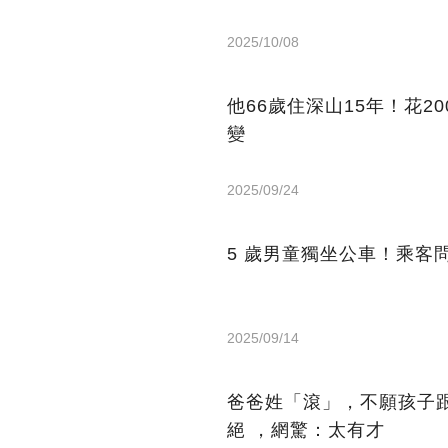
2025/10/08
他66歲住深山15年！花2
變
2025/09/24
5 歲男童獨坐公車！乘客
2025/09/14
爸爸姓「滾」，不願孩子
絕 ，網驚：太有才