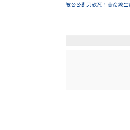
被公公亂刀砍死！苦命媳生