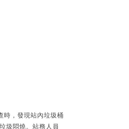
查時，發現站內垃圾桶
垃圾悶燒。站務人員