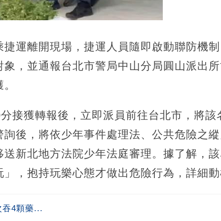
乘捷運離開現場，捷運人員隨即啟動聯防機制
對象，並通報台北市警局中山分局圓山派出所
獲。
0分接獲轉報後，立即派員前往台北市，將該
警詢後，將依少年事件處理法、公共危險之縱
移送新北地方法院少年法庭審理。據了解，該
玩」，抱持玩樂心態才做出危險行為，詳細動
4顆藥...