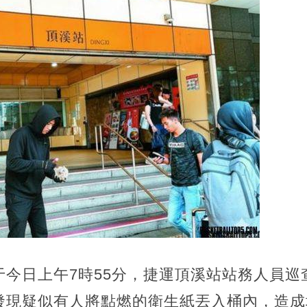
于今日上午7時55分，捷運頂溪站站務人員巡
發現疑似有人將點燃的衛生紙丟入桶內，造成