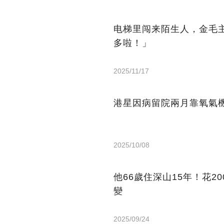
电梯里闯来陌生人，金毛
多啦！」
2025/11/17
港星因病留院兩月靠氧氣機
2025/10/08
他66歲住深山15年！花2
變
2025/09/24