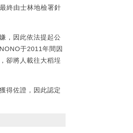
，最終由士林地檢署針
罪嫌，因此依法提起公
NO于2011年間因
，卻將人載往大稻埕
獲得佐證，因此認定