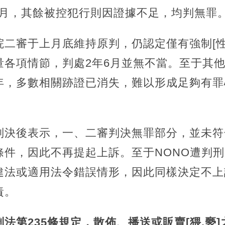
6月，其餘被控犯行則因證據不足，均判無罪
二審于上月底維持原判，仍認定僅有強制[性
量各項情節，判處2年6月並無不當。至于其
年，多數相關跡證已消失，難以形成足夠有罪
判決後表示，一、二審判決無罪部分，並未符
件，因此不再提起上訴。至于NONO遭判刑
違法或適用法令錯誤情形，因此同樣決定不上
責。
法第235條規定，散佈、播送或販賣[猥.褻