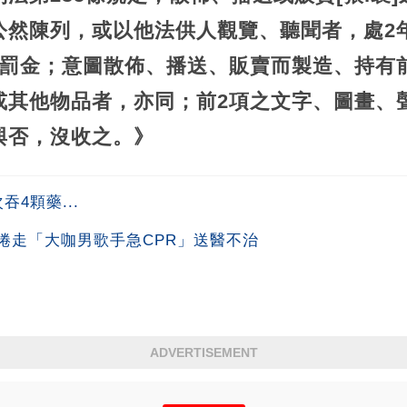
公然陳列，或以他法供人觀覽、聽聞者，處2
下罰金；意圖散佈、播送、販賣而製造、持有
或其他物品者，亦同；前2項之文字、圖畫、
與否，沒收之。》
4顆藥...
捲走「大咖男歌手急CPR」送醫不治
ADVERTISEMENT