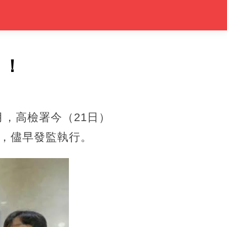
」！
月，高檢署今（21日）
，儘早發監執行。