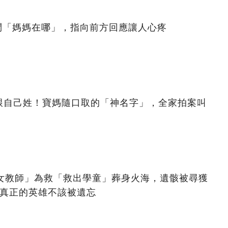
問「媽媽在哪」，指向前方回應讓人心疼
跟自己姓！寶媽隨口取的「神名字」，全家拍案叫
美女教師」為救「救出學童」葬身火海，遺骸被尋獲
：真正的英雄不該被遺忘