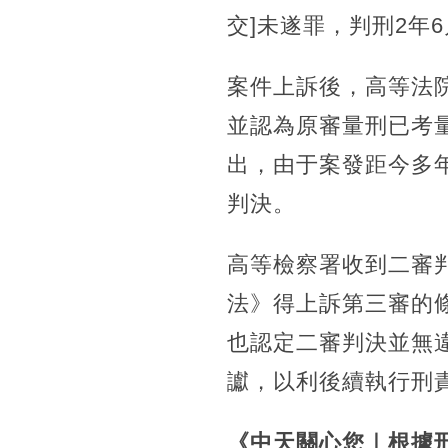
交]未遂罪，判刑2年
案件上訴後，高等法院
並認為原審量刑已考
出，由于案發距今多
判決。
高等檢察署收到二審
法》得上訴第三審的條
也認定二審判決並無
讞，以利後續執行刑
《中天關心您｜根據刑