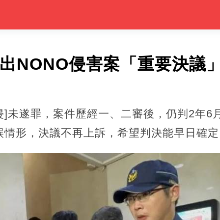
做出NONO侵害案「重要決議
·侵]未遂罪，案件歷經一、二審後，仍判2年6
誤情形，決議不再上訴，希望判決能早日確定