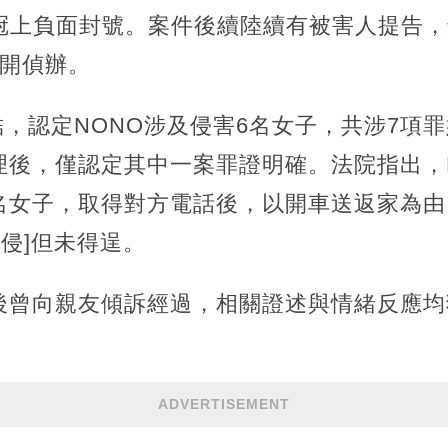
友冠上負面封號。案件後續陸續有被害人提告
展開偵辦。
偵結，認定NONO涉及侵害6名女子，共涉7項
後，僅認定其中一案罪證明確。法院指出，NO
名女子，取得對方電話後，以開車送返家為由
·侵]但未得逞。
後曾向親友傾訴經過，相關證述與情緒反應均
ADVERTISEMENT