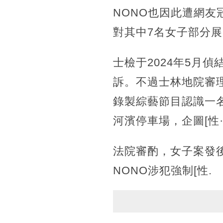
NONO也因此遭網
對其中7名女子部分
士檢于2024年5月
訴。不過士林地院審理
錄製綜藝節目認識一
河濱停車場，企圖[性
法院審酌，女子案發
NONO涉犯強制[性.