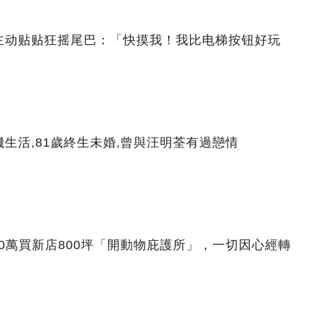
主动贴贴狂摇尾巴：「快摸我！我比电梯按钮好玩
生活,81歲終生未婚,曾與汪明荃有過戀情
00萬買新店800坪「開動物庇護所」，一切因心經轉