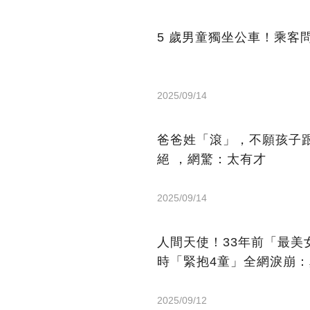
5 歲男童獨坐公車！乘客
2025/09/14
爸爸姓「滾」，不願孩子
絕 ，網驚：太有才
2025/09/14
人間天使！33年前「最
時「緊抱4童」全網淚崩
2025/09/12