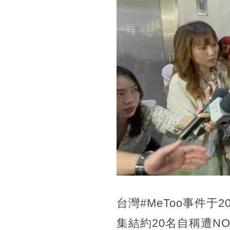
台灣#MeToo事件
集結約20名自稱遭N