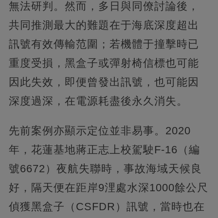
無法研判。然而，多日與同僚討論後，
共同推測最大的難題在于海底深度超出
訊號有效傳輸范圍；若機體于撞擊時已
重度受損，黑盒子或彈射椅信標也可能
因此失效，即便曾發出訊號，也可能因
深度過深，在電源耗盡後永久消失。
先前案例亦顯示定位並非易事。2020
年，花蓮基地蔣正志上校駕駛F-16（編
號6672）夜航失聯時，事故海域天候良
好，隔天便在距岸9浬處水深1000餘公尺
偵獲黑盒子（CSFDR）訊號，當時也在