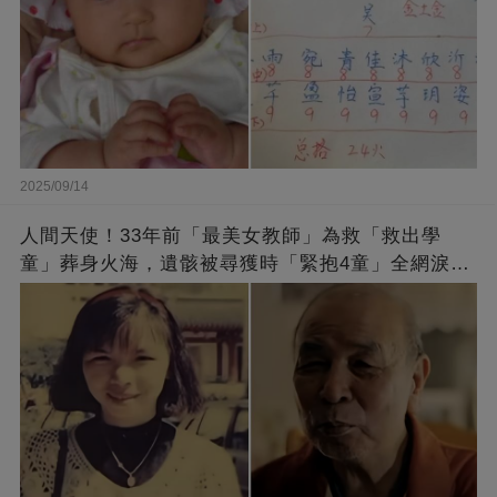
2025/09/14
人間天使！33年前「最美女教師」為救「救出學
童」葬身火海，遺骸被尋獲時「緊抱4童」全網淚
崩：真正的英雄不該被遺忘