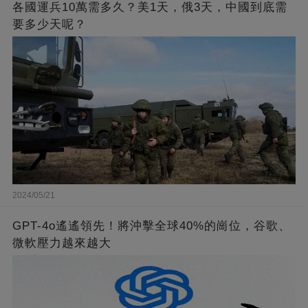
各國運兵10萬需多久？美1天，俄3天，中國到底需
要多少天呢？
2024/05/21
GPT-4o遙遙領先！將沖擊全球40%的崗位，谷歌、
微軟壓力越來越大