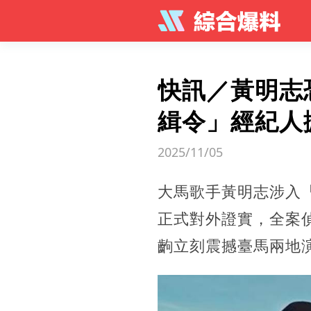
快訊／黃明志
緝令」經紀人
2025/11/05
大馬歌手黃明志涉入
正式對外證實，全案
齣立刻震撼臺馬兩地