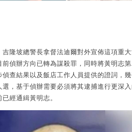
，吉隆坡總警長拿督法迪爾對外宣佈這項重大
目前偵辦方向已轉為謀殺罪，同時將黃明志第
步偵查結果以及飯店工作人員提供的證詞，幾
人選，基于偵辦需要必須將其逮捕進行更深入
前已經通緝黃明志。