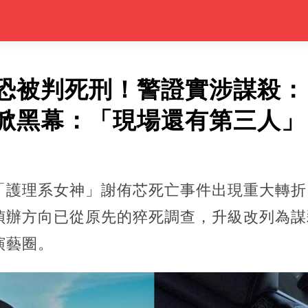
恐被判死刑！警證實涉謀殺：
掀黑幕：「現場還有第三人」
「護理系女神」謝侑芯死亡事件出現重大轉折
偵辦方向已從原先的猝死調查，升級改列為謀
演藝圈。