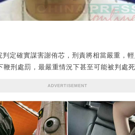
判定確實謀害謝侑芯，刑責將相當嚴重，輕則
2下鞭刑處罰，最嚴重情況下甚至可能被判處
ADVERTISEMENT