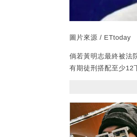
圖片來源 / ETtoday
倘若黃明志最終被法院
有期徒刑搭配至少1