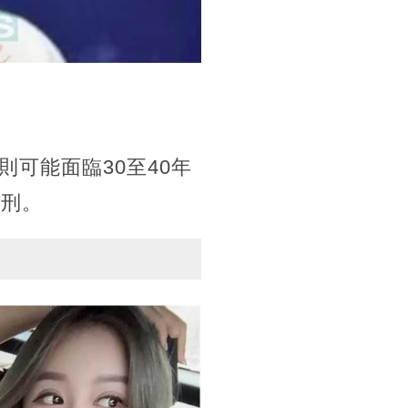
可能面臨30至40年
死刑。