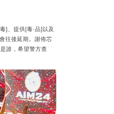
]、提供[毒·品]以及
會往後延期。謝侑芯
底是誰，希望警方查