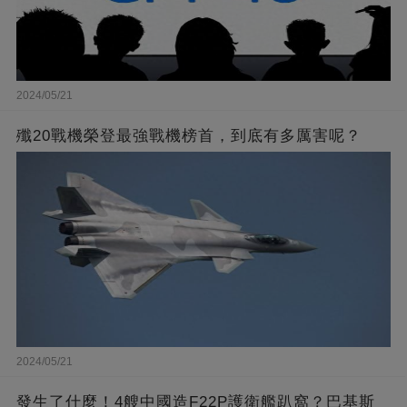
2024/05/21
殲20戰機榮登最強戰機榜首，到底有多厲害呢？
2024/05/21
發生了什麼！4艘中國造F22P護衛艦趴窩？巴基斯