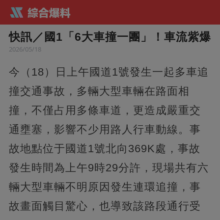
快訊／國1「6大車撞一團」！車流紫爆
2026/05/18
今（18）日上午國道1號發生一起多車追
撞交通事故，多輛大型車輛在路面相
撞，不僅占用多條車道，更造成嚴重交
通壅塞，影響不少用路人行車動線。事
故地點位于國道1號北向369K處，事故
發生時間為上午9時29分許，現場共有六
輛大型車輛不明原因發生連環追撞，事
故畫面觸目驚心，也導致該路段通行受