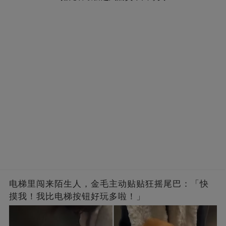
电梯里闯来陌生人，金毛主动贴贴狂摇尾巴：「快
摸我！我比电梯按钮好玩多啦！」