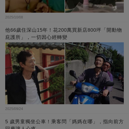
2025/10/08
他66歲住深山15年！花200萬買新店800坪「開動物
庇護所」，一切因心經轉變
2025/09/24
5 歲男童獨坐公車！乘客問「媽媽在哪」，指向前方
回應讓人心疼