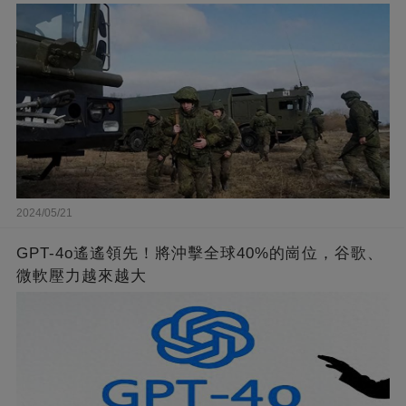
2024/05/21
GPT-4o遙遙領先！將沖擊全球40%的崗位，谷歌、
微軟壓力越來越大