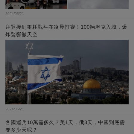
2024/05/21
拜登接到噩耗戰斗在凌晨打響！100輛坦克入城，爆
炸聲響徹天空
2024/05/21
各國運兵10萬需多久？美1天，俄3天，中國到底需
要多少天呢？