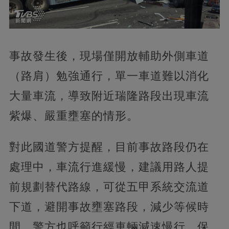
事故發生後，現場僅開放輔助外側車道
（路肩）勉強通行，單一車道難以消化
大量車流，導致附近瑞隆路段出現車流
紫爆、嚴重壅塞的情形。
對此國道警方提醒，目前事故路段仍在
處理中，車流行進緩慢，建議用路人提
前規劃替代路線，可從五甲系統交流道
下道，避開事故壅塞路段，減少等候時
間。警方也呼籲行經車輛減速慢行、保