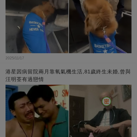
2025/11/17
港星因病留院兩月靠氧氣機生活,81歲終生未婚,曾與
汪明荃有過戀情