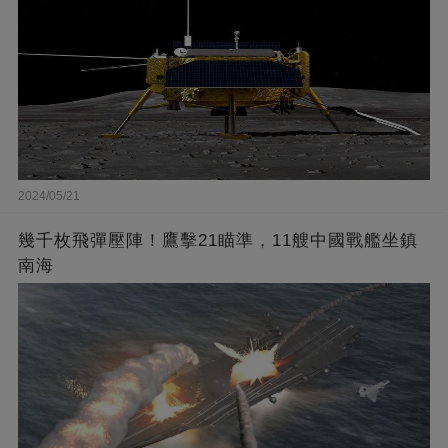
2024/05/21
幾千枚飛彈壓陣！鷹擊21瞄準，11艘中國戰艦坐鎮
南海