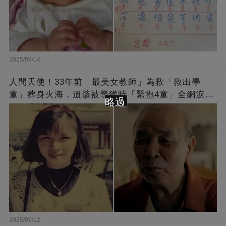
2025/09/14
人間天使！33年前「最美女教師」為救「救出學
童」葬身火海，遺骸被尋獲時「緊抱4童」全網淚
略過
崩：真正的英雄不該被遺忘
2025/09/12