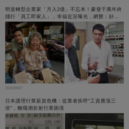
明道轉型企業家「月入2億」不忘本！豪發千萬年終
踐行「員工即家人」，幸福近況曝光，網贊：好老
闆的福報
2025/09/07
日本護理行業薪資危機：從業者疾呼"工資應漲三
倍"，離職潮折射行業困境