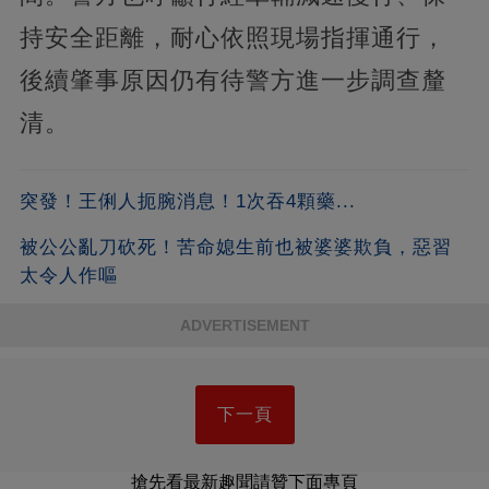
持安全距離，耐心依照現場指揮通行，
後續肇事原因仍有待警方進一步調查釐
清。
突發！王俐人扼腕消息！1次吞4顆藥...
被公公亂刀砍死！苦命媳生前也被婆婆欺負，惡習
太令人作嘔
ADVERTISEMENT
下一頁
搶先看最新趣聞請贊下面專頁