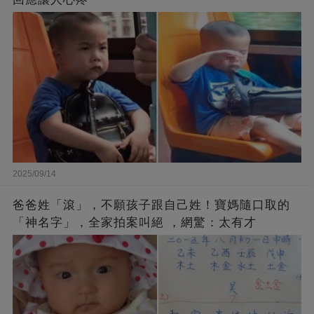
2025/09/14
爸爸姓「滾」，不願孩子跟自己姓！寶媽隨口取的
「神名字」，全家拍案叫絕 ，網驚：太有才