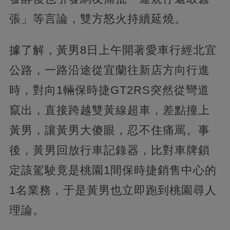
張」等言論，雙方怒火持續延燒。
據了解，黃男8日上午開著愛車行經北宜
公路，一路沿途從宜蘭往新店方向行進
時，對向1輛保時捷GT2RS突然從彎道
竄出，直接跨越雙黃線超車，差點撞上
黃男，讓黃男大傻眼，忍不住痛罵。事
後，黃男回放行車記錄器，比對車牌鎖
定該駕駛竟是桃園1間保時捷銷售中心的
1名業務，于是黃男也立即跑到桃園尋人
理論。