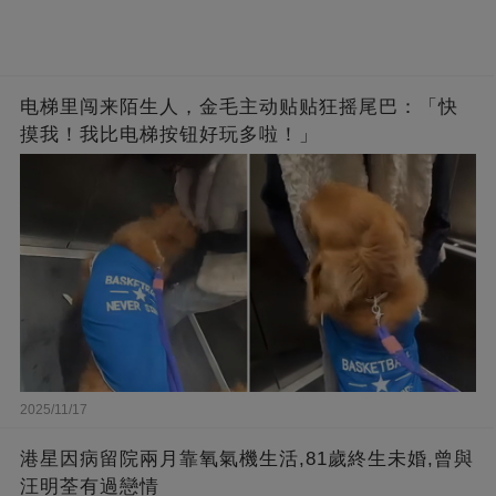
电梯里闯来陌生人，金毛主动贴贴狂摇尾巴：「快
摸我！我比电梯按钮好玩多啦！」
2025/11/17
港星因病留院兩月靠氧氣機生活,81歲終生未婚,曾與
汪明荃有過戀情