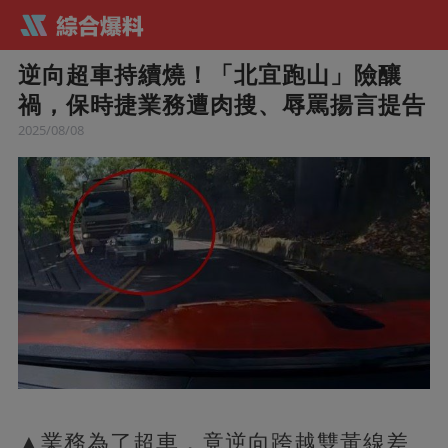
逆向超車持續燒！「北宜跑山」險釀
禍，保時捷業務遭肉搜、辱罵揚言提告
2025/08/08
▲業務為了超車，竟逆向跨越雙黃線差