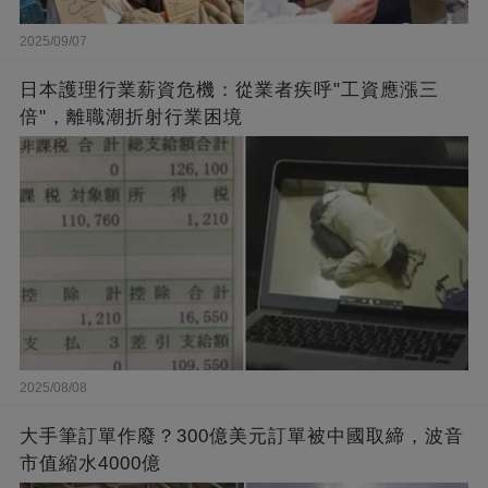
2025/09/07
日本護理行業薪資危機：從業者疾呼"工資應漲三
倍"，離職潮折射行業困境
2025/08/08
大手筆訂單作廢？300億美元訂單被中國取締，波音
市值縮水4000億