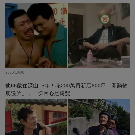
2025/10/08
他66歲住深山15年！花200萬買新店800坪「開動物
庇護所」，一切因心經轉變