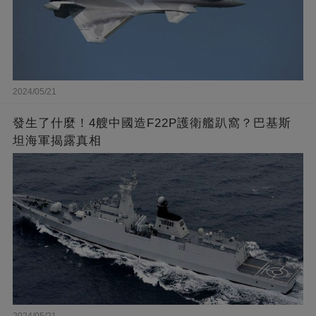
2024/05/21
發生了什麼！4艘中國造F22P護衛艦趴窩？巴基斯
坦海軍揭露真相
2024/05/21