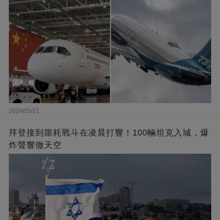
2024/05/21
拜登接到噩耗戰斗在凌晨打響！100輛坦克入城，爆
炸聲響徹天空