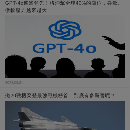
GPT-4o遙遙領先！將沖擊全球40%的崗位，谷歌、
微軟壓力越來越大
2024/05/21
殲20戰機榮登最強戰機榜首，到底有多厲害呢？