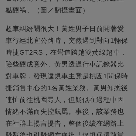
點釀禍。（圖／翻攝畫面）
超車糾紛鬧很大！黃姓男子日前開著愛
車行經北宜公路時，突然遇到對向1輛保
時捷GT2RS，在彎道跨越雙黃線超車，
險些釀成意外。黃男透過行車記錄器比
對車牌，發現違規車主竟是桃園1間保時
捷銷售中心的1名黃姓業務。黃男知悉後
連忙前往桃園尋人，但疑似在過程中因
情緒不滿而失控飆罵。事後，該業務也
在社群上揚言提告，整個後續在網路上
發酵後也引發網友痛批「違規仔還敢囂