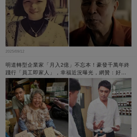
2025/09/12
明道轉型企業家「月入2億」不忘本！豪發千萬年終
踐行「員工即家人」，幸福近況曝光，網贊：好老
闆的福報