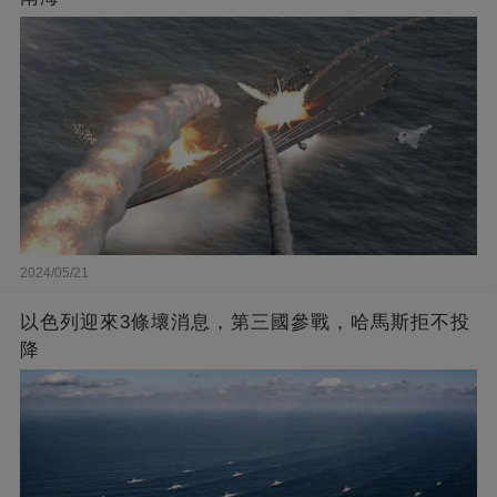
2024/05/21
以色列迎來3條壞消息，第三國參戰，哈馬斯拒不投
降