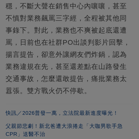
穩，不斷大聲在銷售中心內嚷嚷，甚至
不慎對業務飆罵三字經，全程被其他同
事錄下。對此，業務也不爽被起底還遭
罵，日前也在社群PO出談判影片回擊，
揚言提告，卻意外讓網友們炸鍋，認為
業務違規在先，甚至還差點在山路發生
交通事故，怎麼還敢提告，痛批業務太
囂張。雙方戰火仍不停歇。
快訊／2026普發一萬，立法院最新進度曝光！
父親節悲劇！新北爸遭大浪捲走「大咖男歌手急
CPR」送醫不治