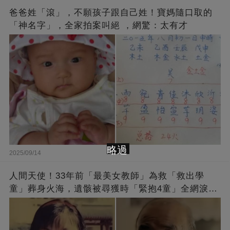
爸爸姓「滾」，不願孩子跟自己姓！寶媽隨口取的
「神名字」，全家拍案叫絕 ，網驚：太有才
略過
2025/09/14
人間天使！33年前「最美女教師」為救「救出學
童」葬身火海，遺骸被尋獲時「緊抱4童」全網淚
崩：真正的英雄不該被遺忘