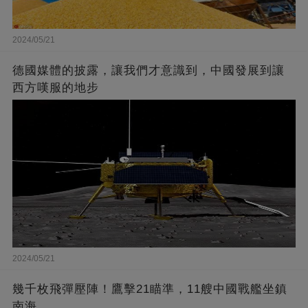
2024/05/21
德國媒體的披露，讓我們才意識到，中國發展到讓
西方嘆服的地步
2024/05/21
幾千枚飛彈壓陣！鷹擊21瞄準，11艘中國戰艦坐鎮
南海