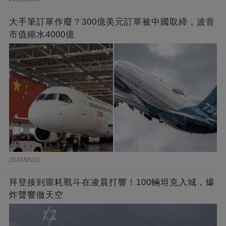
大手筆訂單作廢？300億美元訂單被中國取締，波音
市值縮水4000億
2024/05/21
拜登接到噩耗戰斗在凌晨打響！100輛坦克入城，爆
炸聲響徹天空