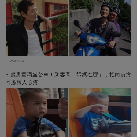
2025/09/24
5 歲男童獨坐公車！乘客問「媽媽在哪」，指向前方
回應讓人心疼