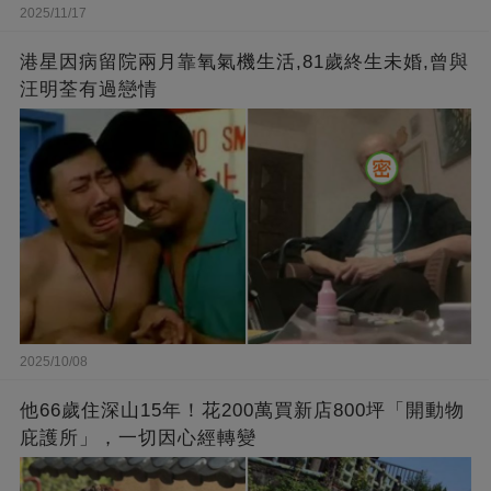
2025/11/17
港星因病留院兩月靠氧氣機生活,81歲終生未婚,曾與
汪明荃有過戀情
2025/10/08
他66歲住深山15年！花200萬買新店800坪「開動物
庇護所」，一切因心經轉變