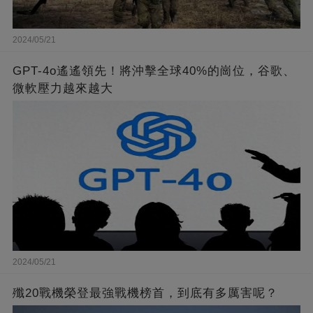
2024/05/21
GPT-4o遙遙領先！將沖擊全球40%的崗位，谷歌、
微軟壓力越來越大
2024/05/21
殲20戰機榮登最強戰機榜首，到底有多厲害呢？