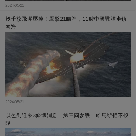
2024/05/21
幾千枚飛彈壓陣！鷹擊21瞄準，11艘中國戰艦坐鎮
南海
2024/05/21
以色列迎來3條壞消息，第三國參戰，哈馬斯拒不投
降