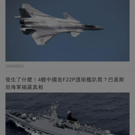
2024/05/21
發生了什麼！4艘中國造F22P護衛艦趴窩？巴基斯
坦海軍揭露真相