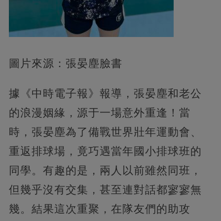
圖片來源：張晏塵臉書
據《中時電子報》報導，張晏塵和老公
的浪漫姻緣，源于一場意外重逢！當
時，張晏塵為了備戰世界壯年運動會、
重返排球場，竟巧遇當年國小排球班的
同學。有趣的是，兩人以前雖然同班，
但幾乎沒有交集，甚至連對話都寥寥無
幾。結果這次重聚，在隊友們的助攻