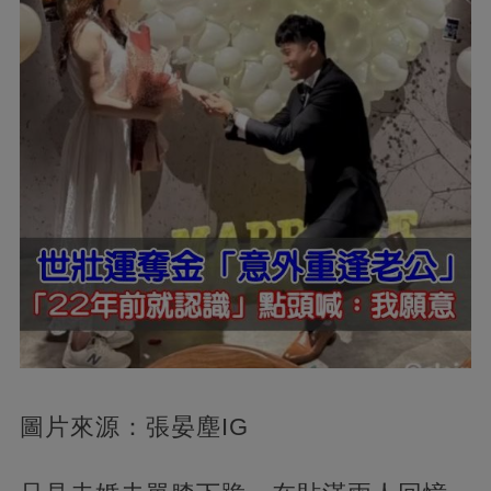
圖片來源：張晏塵IG