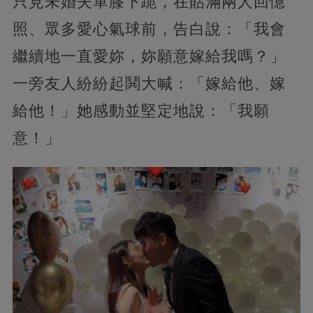
只見未婚夫單膝下跪，在貼滿兩人回憶
照、眾多愛心氣球前，告白說：「我會
繼續地一直愛妳，妳願意嫁給我嗎？」
一旁友人紛紛起鬨大喊：「嫁給他、嫁
給他！」她感動並堅定地說：「我願
意！」