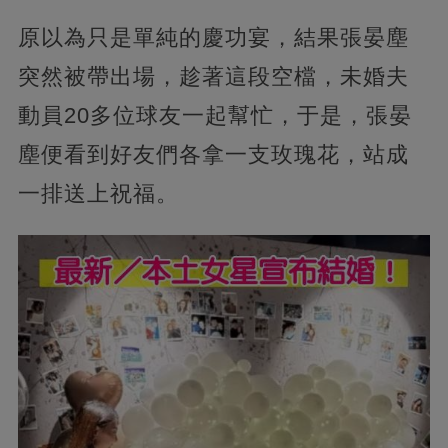
原以為只是單純的慶功宴，結果張晏塵
突然被帶出場，趁著這段空檔，未婚夫
動員20多位球友一起幫忙，于是，張晏
塵便看到好友們各拿一支玫瑰花，站成
一排送上祝福。