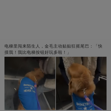
电梯里闯来陌生人，金毛主动贴贴狂摇尾巴：「快
摸我！我比电梯按钮好玩多啦！」