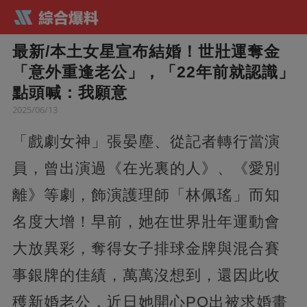
最新/本土女星宣布結婚！世壯運奪金
「意外重逢老公」，「22年前就認識」
點頭喊：我願意
2025/06/13
「戲劇女神」張晏塵、從記者轉行當演
員，曾出演過《在光裏的人》、《愛別
離》等劇，飾演護理師「林佩瑤」而知
名度大增！早前，她在世界壯年運動會
大放異彩，奪得女子排球金牌與混合賽
事銀牌的佳績，萬萬沒想到，還因此收
穫新婚老公，近日她開心PO出被求婚畫