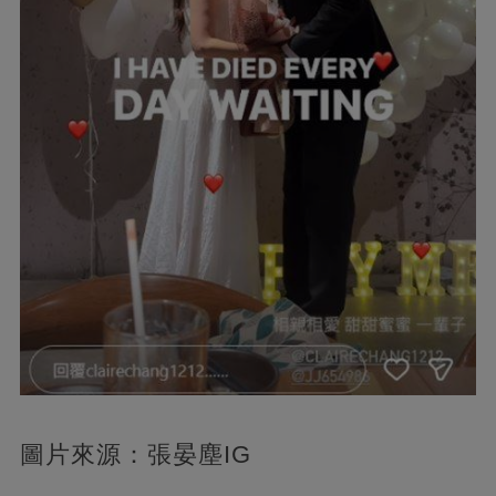
圖片來源：張晏塵IG