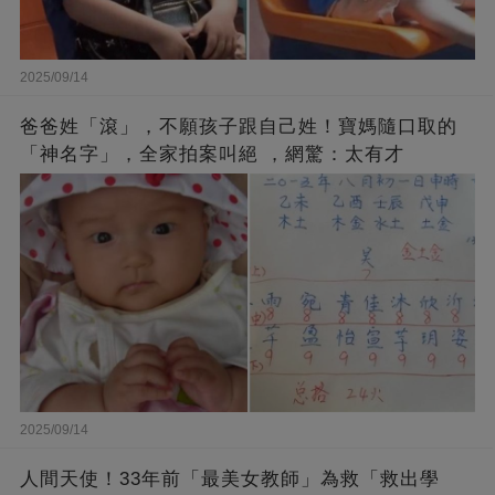
2025/09/14
爸爸姓「滾」，不願孩子跟自己姓！寶媽隨口取的
「神名字」，全家拍案叫絕 ，網驚：太有才
2025/09/14
人間天使！33年前「最美女教師」為救「救出學