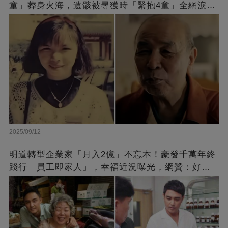
童」葬身火海，遺骸被尋獲時「緊抱4童」全網淚
崩：真正的英雄不該被遺忘
2025/09/12
明道轉型企業家「月入2億」不忘本！豪發千萬年終
踐行「員工即家人」，幸福近況曝光，網贊：好老
闆的福報