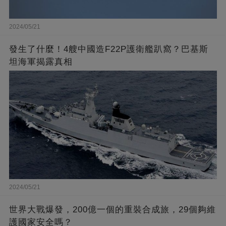
2024/05/21
發生了什麼！4艘中國造F22P護衛艦趴窩？巴基斯
坦海軍揭露真相
2024/05/21
世界大戰爆發，200億一個的重裝合成旅，29個夠維
護國家安全嗎？