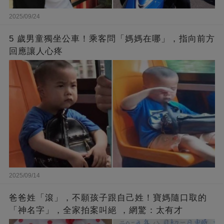
2025/09/24
5 歲男童獨坐公車！乘客問「媽媽在哪」，指向前方
回應讓人心疼
2025/09/14
爸爸姓「滾」，不願孩子跟自己姓！寶媽隨口取的
「神名字」，全家拍案叫絕 ，網驚：太有才