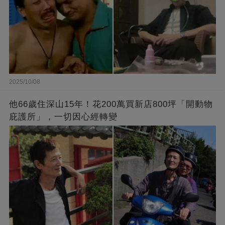
2025/10/08
他66歲住深山15年！花200萬買新店800坪「開動物
庇護所」，一切因心經轉變