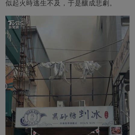
似起火時逃生不及，于是釀成悲劇。