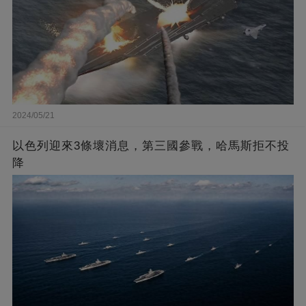
2024/05/21
以色列迎來3條壞消息，第三國參戰，哈馬斯拒不投
降