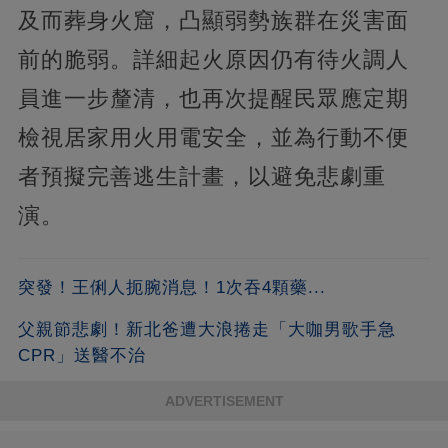
及而葬身火窟，凸顯弱勢族群在災害面
前的脆弱。詳細起火原因仍有待火調人
員進一步釐清，也再次提醒民眾應定期
檢視居家用火用電安全，並為行動不便
者預擬完善逃生計畫，以避免悲劇重
演。
突發！王俐人扼腕消息！1次吞4顆藥...
父親節悲劇！新北爸遭大浪捲走「大咖男歌手急
CPR」送醫不治
ADVERTISEMENT