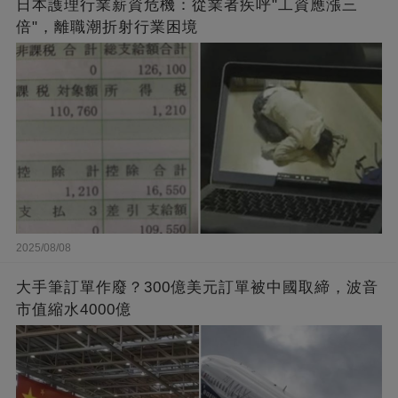
日本護理行業薪資危機：從業者疾呼"工資應漲三
倍"，離職潮折射行業困境
2025/08/08
大手筆訂單作廢？300億美元訂單被中國取締，波音
市值縮水4000億