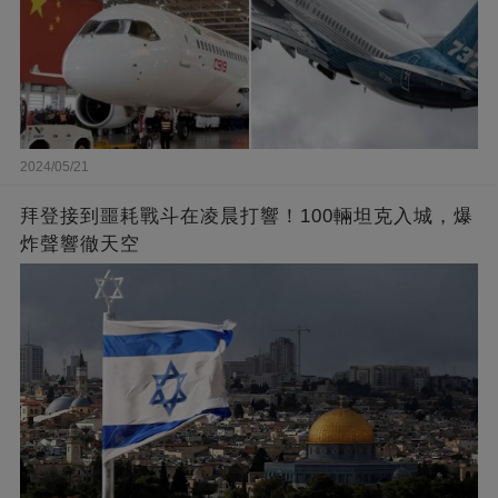
2024/05/21
拜登接到噩耗戰斗在凌晨打響！100輛坦克入城，爆
炸聲響徹天空