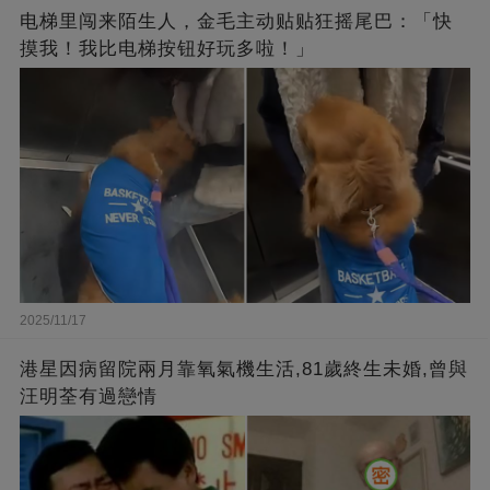
电梯里闯来陌生人，金毛主动贴贴狂摇尾巴：「快
摸我！我比电梯按钮好玩多啦！」
2025/11/17
港星因病留院兩月靠氧氣機生活,81歲終生未婚,曾與
汪明荃有過戀情