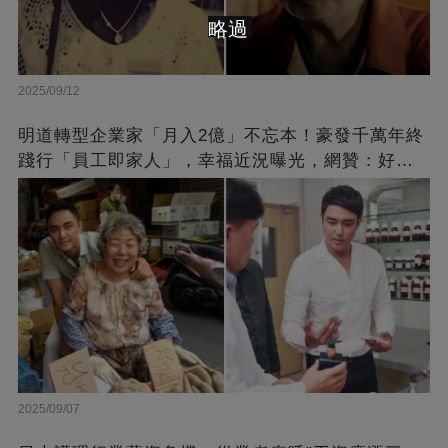
略過
2025/09/12
明道轉型企業家「月入2億」不忘本！豪發千萬年終
踐行「員工即家人」，幸福近況曝光，網贊：好老
闆的福報
2025/09/07