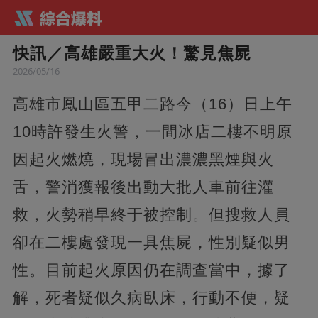
快訊／高雄嚴重大火！驚見焦屍
2026/05/16
高雄市鳳山區五甲二路今（16）日上午
10時許發生火警，一間冰店二樓不明原
因起火燃燒，現場冒出濃濃黑煙與火
舌，警消獲報後出動大批人車前往灌
救，火勢稍早終于被控制。但搜救人員
卻在二樓處發現一具焦屍，性別疑似男
性。目前起火原因仍在調查當中，據了
解，死者疑似久病臥床，行動不便，疑