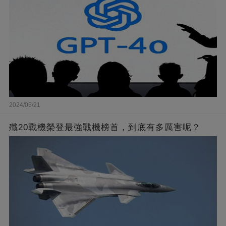
2024/05/21
殲20戰機榮登最強戰機榜首，到底有多厲害呢？