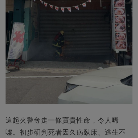
這起火警奪走一條寶貴性命，令人唏
噓。初步研判死者因久病臥床、逃生不