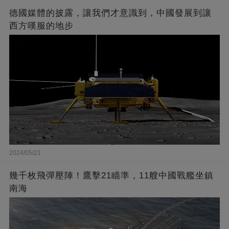
德國媒體的披露，讓我們才意識到，中國發展到讓
西方嘆服的地步
2024/05/21
幾千枚飛彈壓陣！鷹擊21瞄準，11艘中國戰艦坐鎮
南海