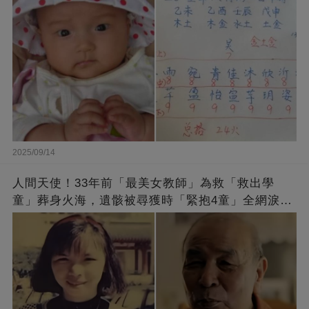
2025/09/14
人間天使！33年前「最美女教師」為救「救出學
童」葬身火海，遺骸被尋獲時「緊抱4童」全網淚
崩：真正的英雄不該被遺忘