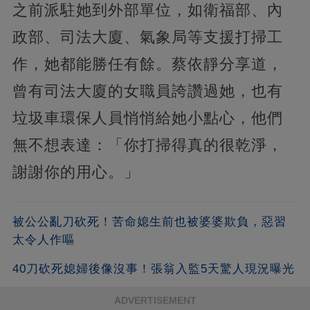
之前派駐她到外部單位，如衛福部、內
政部、司法大廈、氣象局等支援打掃工
作，她都能勝任有餘。蔡依靜分享道，
曾有司法大廈的女職員誇讚過她，也有
垃圾車環保人員悄悄給她小點心，他們
無不想表達：「你打掃得真的很乾淨，
謝謝你的用心。」
被公公亂刀砍死！苦命媳生前也被婆婆欺負，惡習
太令人作嘔
40刀砍死媳婦後像沒事！張翁入監5天驚人現況曝光
ADVERTISEMENT