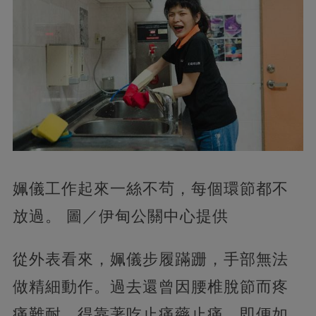
姵儀工作起來一絲不茍，每個環節都不
放過。 圖／伊甸公關中心提供
從外表看來，姵儀步履蹣跚，手部無法
做精細動作。過去還曾因腰椎脫節而疼
痛難耐，得靠著吃止痛藥止痛。即便如