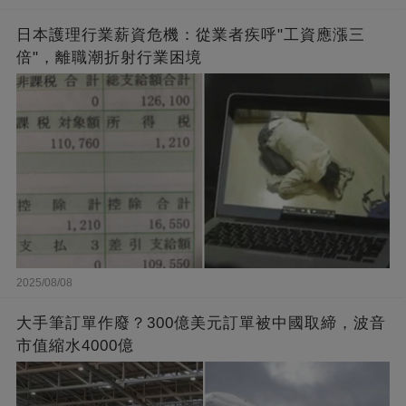
日本護理行業薪資危機：從業者疾呼"工資應漲三
倍"，離職潮折射行業困境
2025/08/08
大手筆訂單作廢？300億美元訂單被中國取締，波音
市值縮水4000億