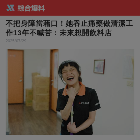
不把身障當藉口！她吞止痛藥做清潔工
作13年不喊苦：未來想開飲料店
2025/07/29