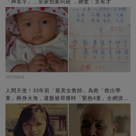
「神名字」，全家拍案叫絕 ，網驚：太有才
2025/09/14
人間天使！33年前「最美女教師」為救「救出學
童」葬身火海，遺骸被尋獲時「緊抱4童」全網淚
崩：真正的英雄不該被遺忘