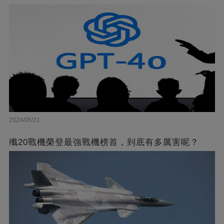
2024/05/21
殲20戰機榮登最強戰機榜首，到底有多厲害呢？