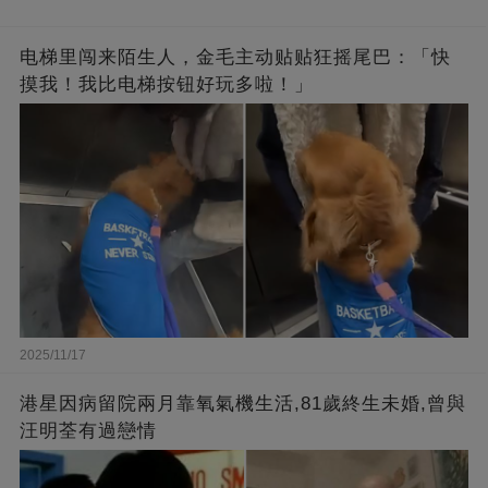
电梯里闯来陌生人，金毛主动贴贴狂摇尾巴：「快
摸我！我比电梯按钮好玩多啦！」
2025/11/17
港星因病留院兩月靠氧氣機生活,81歲終生未婚,曾與
汪明荃有過戀情