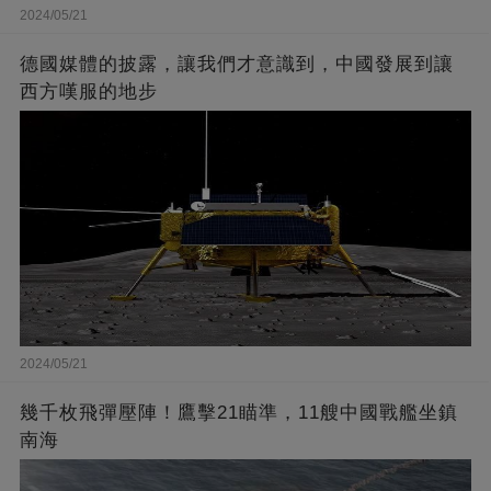
2024/05/21
德國媒體的披露，讓我們才意識到，中國發展到讓
西方嘆服的地步
2024/05/21
幾千枚飛彈壓陣！鷹擊21瞄準，11艘中國戰艦坐鎮
南海