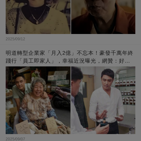
2025/09/12
明道轉型企業家「月入2億」不忘本！豪發千萬年終
踐行「員工即家人」，幸福近況曝光，網贊：好老
闆的福報
2025/09/07