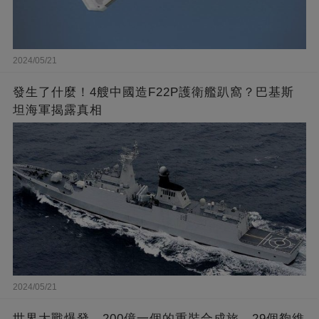
2024/05/21
發生了什麼！4艘中國造F22P護衛艦趴窩？巴基斯
坦海軍揭露真相
2024/05/21
世界大戰爆發，200億一個的重裝合成旅，29個夠維