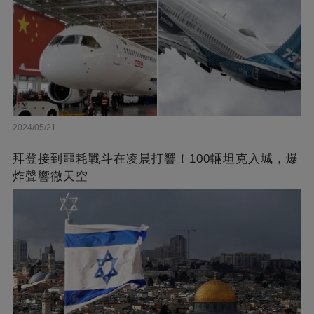
2024/05/21
拜登接到噩耗戰斗在凌晨打響！100輛坦克入城，爆
炸聲響徹天空