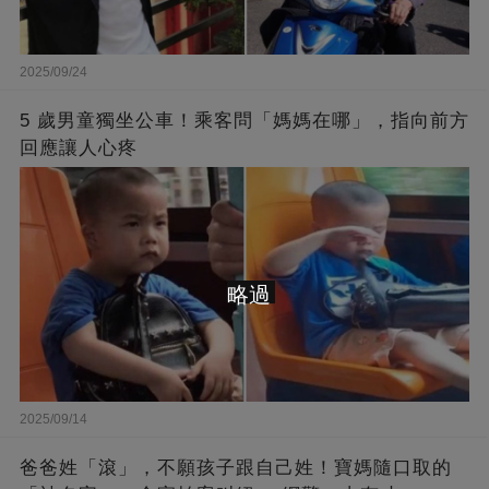
2025/09/24
5 歲男童獨坐公車！乘客問「媽媽在哪」，指向前方
回應讓人心疼
略過
2025/09/14
爸爸姓「滾」，不願孩子跟自己姓！寶媽隨口取的