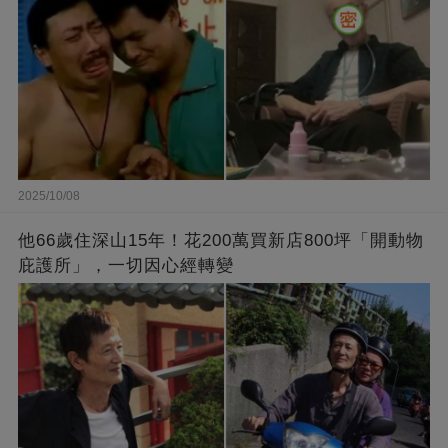
2025/10/08
他66歲住深山15年！花200萬買新店800坪「開動物
庇護所」，一切因心經轉變