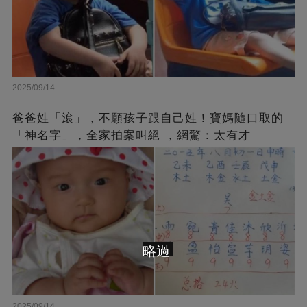
2025/09/14
爸爸姓「滾」，不願孩子跟自己姓！寶媽隨口取的
「神名字」，全家拍案叫絕 ，網驚：太有才
略過
2025/09/14