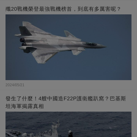
殲20戰機榮登最強戰機榜首，到底有多厲害呢？
2024/05/21
發生了什麼！4艘中國造F22P護衛艦趴窩？巴基斯
坦海軍揭露真相