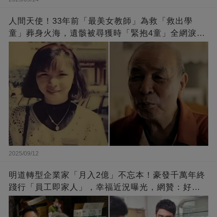
人間天使！33年前「最美女教師」為救「救出學
童」葬身火海，遺骸被尋獲時「緊抱4童」全網淚
崩：真正的英雄不該被遺忘
2025/09/12
明道轉型企業家「月入2億」不忘本！豪發千萬年終
踐行「員工即家人」，幸福近況曝光，網贊：好老
闆的福報