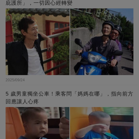
庇護所」，一切因心經轉變
2025/09/24
5 歲男童獨坐公車！乘客問「媽媽在哪」，指向前方
回應讓人心疼