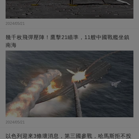
2024/05/21
幾千枚飛彈壓陣！鷹擊21瞄準，11艘中國戰艦坐鎮
南海
2024/05/21
以色列迎來3條壞消息，第三國參戰，哈馬斯拒不投