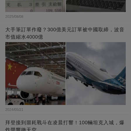
2025/08/08
大手筆訂單作廢？300億美元訂單被中國取締，波音
市值縮水4000億
2024/05/21
拜登接到噩耗戰斗在凌晨打響！100輛坦克入城，爆
炸聲響徹天空