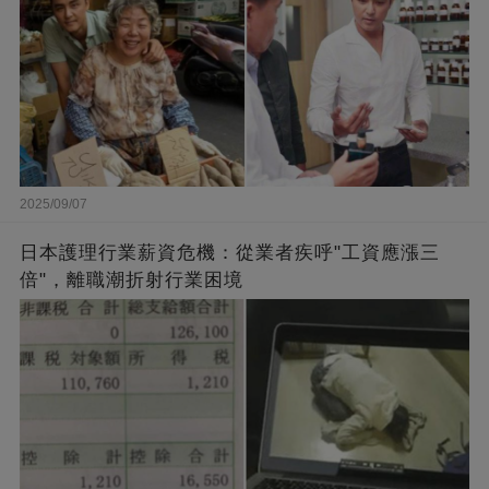
2025/09/07
日本護理行業薪資危機：從業者疾呼"工資應漲三
倍"，離職潮折射行業困境