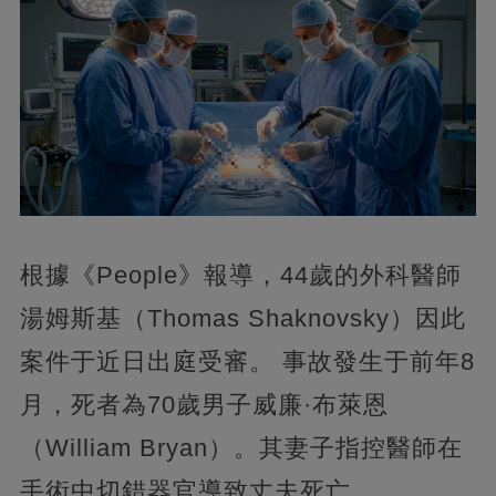
根據《People》報導，44歲的外科醫師
湯姆斯基（Thomas Shaknovsky）因此
案件于近日出庭受審。 事故發生于前年8
月，死者為70歲男子威廉·布萊恩
（William Bryan）。其妻子指控醫師在
手術中切錯器官導致丈夫死亡。