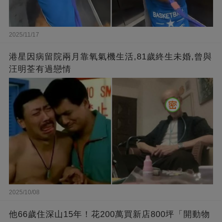
2025/11/17
港星因病留院兩月靠氧氣機生活,81歲終生未婚,曾與
汪明荃有過戀情
2025/10/08
他66歲住深山15年！花200萬買新店800坪「開動物