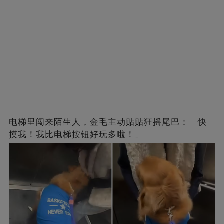
电梯里闯来陌生人，金毛主动贴贴狂摇尾巴：「快
摸我！我比电梯按钮好玩多啦！」