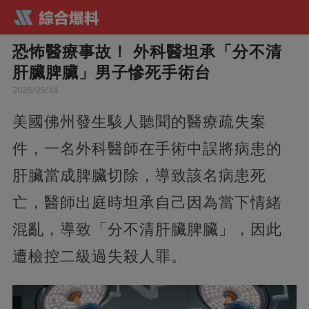
恐怖醫療事故！ 外科醫坦承「分不清
肝臟脾臟」男子慘死手術台
2026/05/14
美國佛州發生駭人聽聞的醫療疏失案
件，一名外科醫師在手術中誤將病患的
肝臟當成脾臟切除，導致該名病患死
亡，醫師出庭時坦承自己因為當下情緒
混亂，導致「分不清肝臟脾臟」，因此
遭檢控二級過失殺人罪。