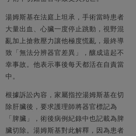
湯姆斯基在法庭上坦承，手術當時患者
大量出血、心臟一度停止跳動，視野混
亂加上搶救壓力讓他極度慌亂，最終導
致「無法分辨器官差異」，釀成這起不
幸事故。他表示事後每天都活在自責當
中。
根據訴訟內容，家屬指控湯姆斯基在切
除肝臟後，要求護理師將器官標記為
「脾臟」，術後病例紀錄中也記載為脾
臟切除。湯姆斯基對此解釋，因為患者