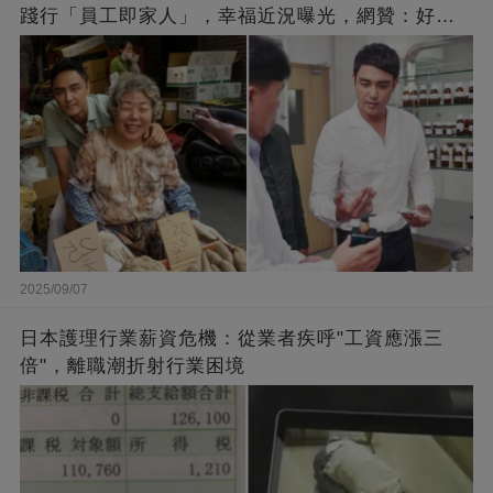
踐行「員工即家人」，幸福近況曝光，網贊：好老
闆的福報
2025/09/07
日本護理行業薪資危機：從業者疾呼"工資應漲三
倍"，離職潮折射行業困境