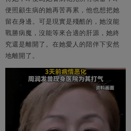
便照顧生病的她再苦再累，他也想把她
留在身邊。可是現實是殘酷的，她沒能
戰勝病魔，沒能等來合適的肝源，她終
究還是離開了。在她愛人的陪伴下安然
地離開了。