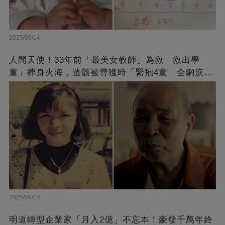
2025/09/14
人間天使！33年前「最美女教師」為救「救出學
童」葬身火海，遺骸被尋獲時「緊抱4童」全網淚
崩：真正的英雄不該被遺忘
2025/09/12
明道轉型企業家「月入2億」不忘本！豪發千萬年終