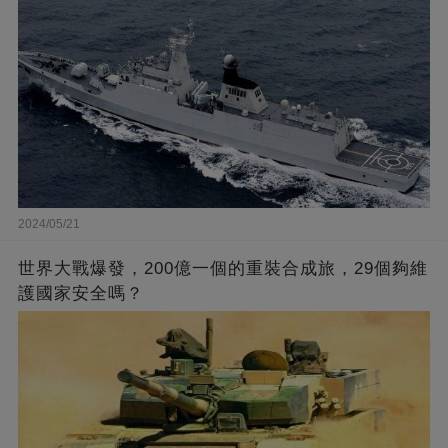
2024/05/21
世界大戰爆發，200億一個的重裝合成旅，29個夠維
護國家安全嗎？