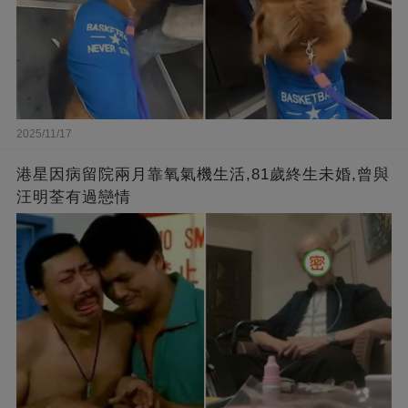
2025/11/17
港星因病留院兩月靠氧氣機生活,81歲終生未婚,曾與
汪明荃有過戀情