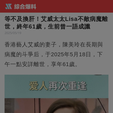
等不及換肝！艾威太太Lisa不敵病魔離
世，終年61歲，生前曾一語成讖
2025/05/19
香港藝人艾威的妻子，陳美玲在長期與
病魔的斗爭后，于2025年5月18日，下
午一點安詳離世，享年61歲。