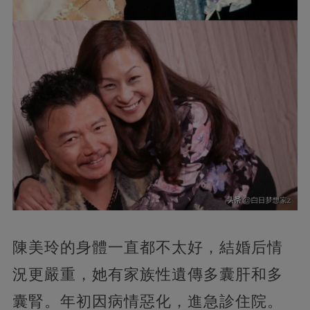
陳美玲的身體一直都不太好，結婚后情
況更嚴重，她有家族性遺傳多囊肝和多
囊腎。年初因病情惡化，進急診住院。