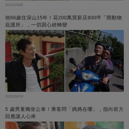
2025/10/08
他66歲住深山15年！花200萬買新店800坪「開動物
庇護所」，一切因心經轉變
2025/09/24
5 歲男童獨坐公車！乘客問「媽媽在哪」，指向前方
回應讓人心疼