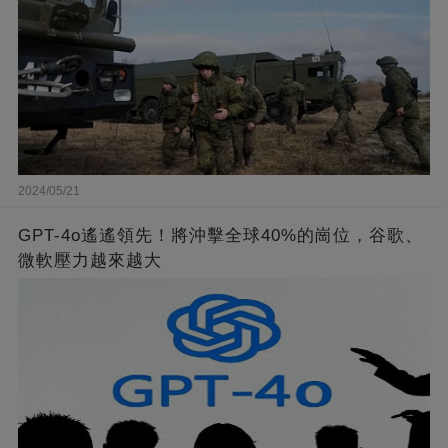
2024/05/21
GPT-4o遙遙領先！將沖擊全球40%的崗位，谷歌、
微軟壓力越來越大