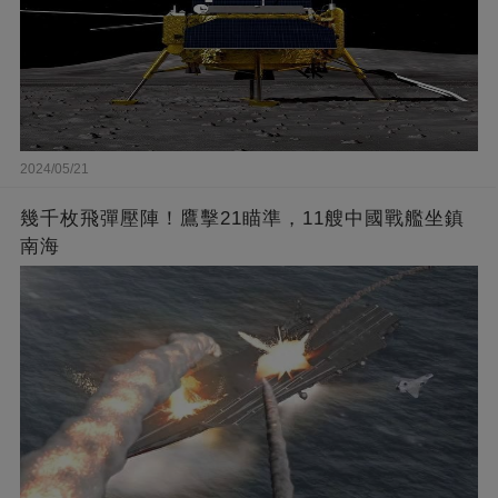
2024/05/21
幾千枚飛彈壓陣！鷹擊21瞄準，11艘中國戰艦坐鎮
南海