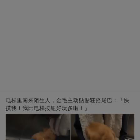
电梯里闯来陌生人，金毛主动贴贴狂摇尾巴：「快
摸我！我比电梯按钮好玩多啦！」