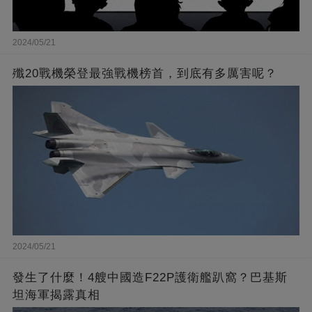
2024/05/21
殲20戰機榮登最強戰機榜首，到底有多厲害呢？
2024/05/21
發生了什麼！4艘中國造F22P護衛艦趴窩？巴基斯
坦海軍揭露真相