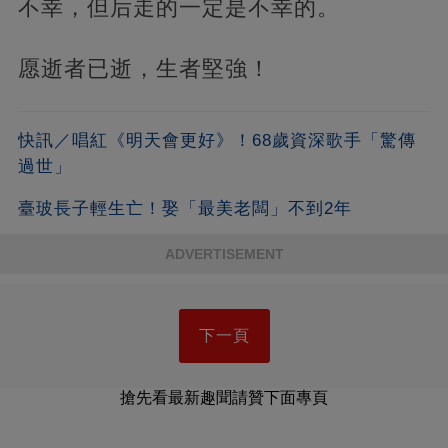
不幸，但后走的一定是不幸的。
愿逝者已逝，生者堅強！
快訊／唱紅《明天會更好》！68歲資深歌手「驚傳
過世」
臺玻長子輕生亡！娶「最美老闆」不到2年
ADVERTISEMENT
下一頁
搶先看最新趣聞請贊下面專頁