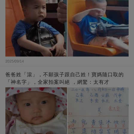
2025/09/14
爸爸姓「滾」，不願孩子跟自己姓！寶媽隨口取的
「神名字」，全家拍案叫絕 ，網驚：太有才