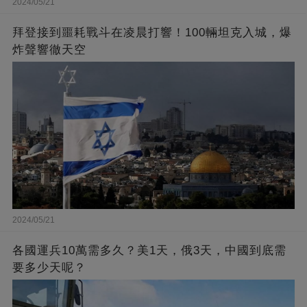
2024/05/21
拜登接到噩耗戰斗在凌晨打響！100輛坦克入城，爆
炸聲響徹天空
2024/05/21
各國運兵10萬需多久？美1天，俄3天，中國到底需
要多少天呢？