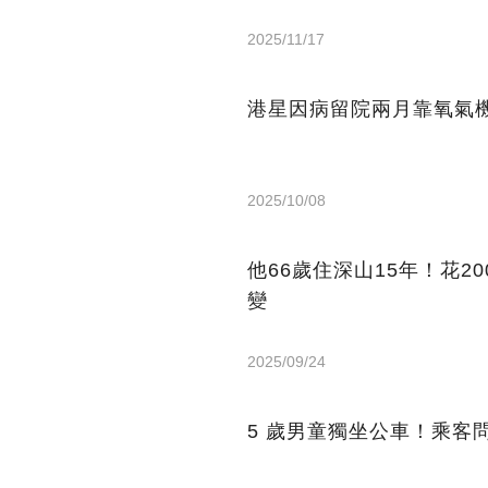
2025/11/17
港星因病留院兩月靠氧氣機
2025/10/08
他66歲住深山15年！花2
變
2025/09/24
5 歲男童獨坐公車！乘客