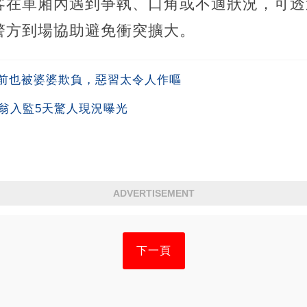
客在車廂內遇到爭執、口角或不適狀況，可透
警方到場協助避免衝突擴大。
前也被婆婆欺負，惡習太令人作嘔
翁入監5天驚人現況曝光
ADVERTISEMENT
下一頁