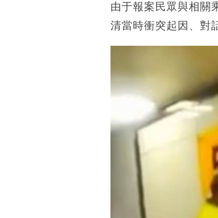
由于報案民眾與相關
清當時衝突起因、對