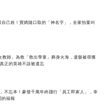
跟自己姓！寶媽隨口取的「神名字」，全家拍案叫
美女教師」為救「救出學童」葬身火海，遺骸被尋獲
：真正的英雄不該被遺忘
億」不忘本！豪發千萬年終踐行「員工即家人」，幸
闆的福報