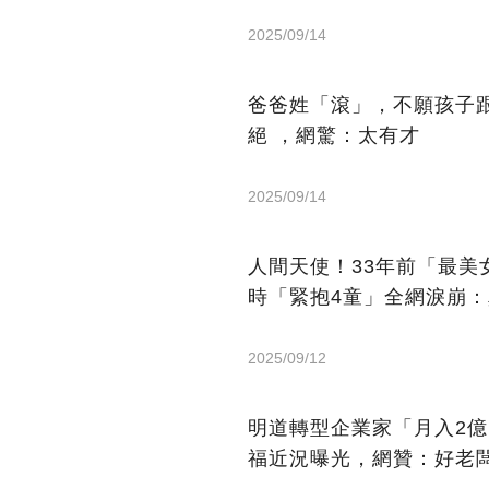
2025/09/14
爸爸姓「滾」，不願孩子
絕 ，網驚：太有才
2025/09/14
人間天使！33年前「最
時「緊抱4童」全網淚崩
2025/09/12
明道轉型企業家「月入2
福近況曝光，網贊：好老