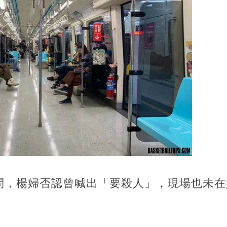
問，楊婦否認曾喊出「要殺人」，現場也未在