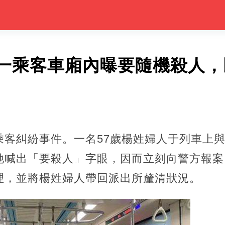
一乘客車廂內曝要隨機殺人，
乘客糾紛事件。一名57歲楊姓婦人于列車上
她喊出「要殺人」字眼，因而立刻向警方報案
理，並將楊姓婦人帶回派出所釐清狀況。