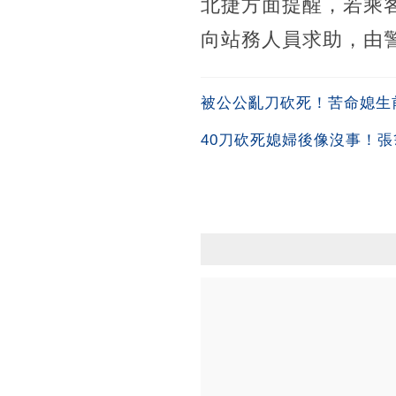
北捷方面提醒，若乘
向站務人員求助，由
被公公亂刀砍死！苦命媳生
40刀砍死媳婦後像沒事！張