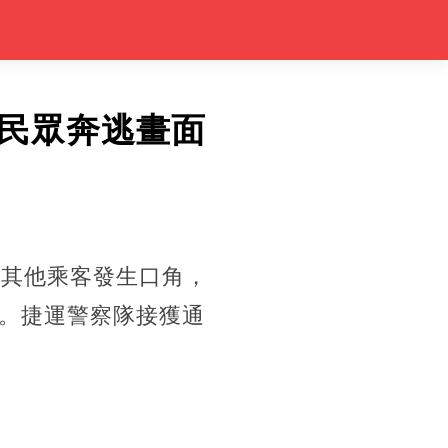
民眾奔逃畫面
與其他乘客發生口角，
。捷運警察隊接獲通