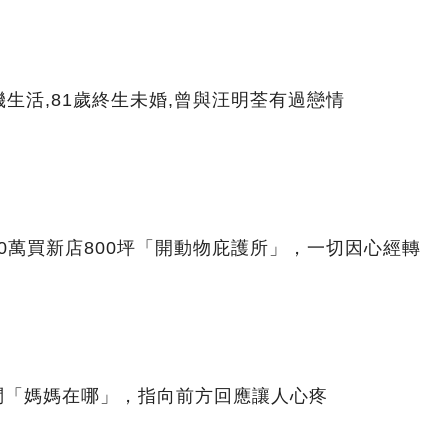
生活,81歲終生未婚,曾與汪明荃有過戀情
00萬買新店800坪「開動物庇護所」，一切因心經轉
問「媽媽在哪」，指向前方回應讓人心疼