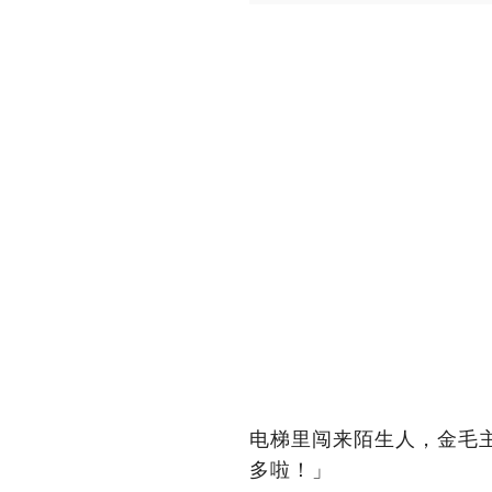
电梯里闯来陌生人，金毛
多啦！」