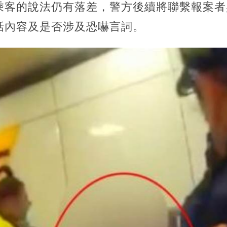
乘客的說法仍有落差，警方後續將聯繫報案者
話內容及是否涉及恐嚇言詞。