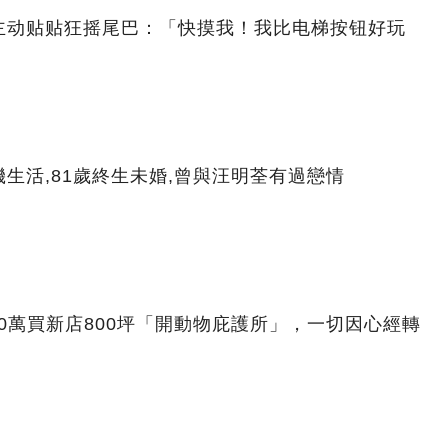
主动贴贴狂摇尾巴：「快摸我！我比电梯按钮好玩
生活,81歲終生未婚,曾與汪明荃有過戀情
00萬買新店800坪「開動物庇護所」，一切因心經轉