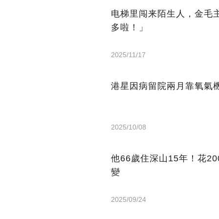
电梯里闯来陌生人，金毛
多啦！」
2025/11/17
港星因病留院兩月靠氧氣機
2025/10/08
他66歲住深山15年！花2
變
2025/09/24