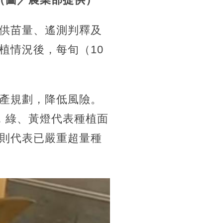
供苗量、遙測判釋及
植情況後，每旬（10
產規劃，降低風險。
，綠、黃燈代表種植面
則代表已嚴重超量種