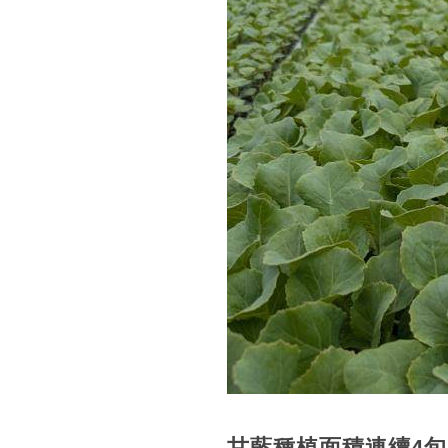
甘藍種植面積連續4