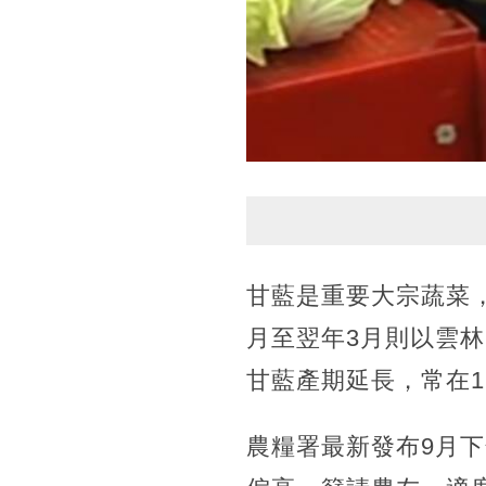
甘藍是重要大宗蔬菜，
月至翌年3月則以雲
甘藍產期延長，常在
農糧署最新發布9月