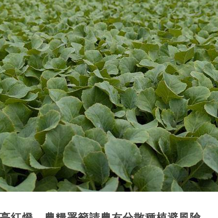
旬亮紅燈，農糧署籲請農友分散種植避風險。