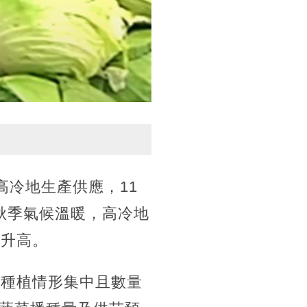
高冷地生產供應，11
秋季氣候溫暖，高冷地
險升高。
示種植情形集中且數量