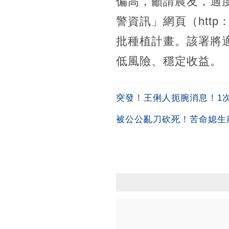
偏高，籲請農友，適
警資訊」網頁（http：
批種植計畫。該署將
低風險、穩定收益。（
突發！王俐人扼腕消息！1次吞
被公公亂刀砍死！苦命媳生