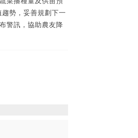
蔬菜播種量及供苗預
藍種植趨勢，妥善規劃下一
布警訊，協助農友降