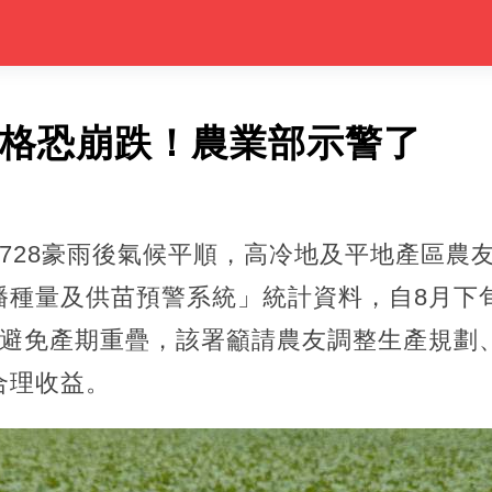
價格恐崩跌！農業部示警了
728豪雨後氣候平順，高冷地及平地產區農
播種量及供苗預警系統」統計資料，自8月下
為避免產期重疊，該署籲請農友調整生產規劃
合理收益。