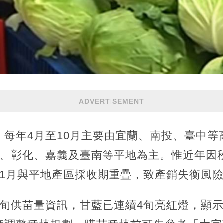
ADVERTISEMENT
每年4月至10月主要由宜蘭、南投、臺中等
林、彰化、嘉義及臺南等平地為主。惟近年因
11月與平地產區採收期重疊，致產銷失衡風
下旬供苗量資訊，甘藍已連續4旬亮紅燈，顯