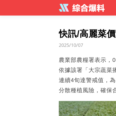
快訊/高麗菜
2025/10/07
農業部農糧署表示，0
依據該署「大宗蔬菜
連續4旬達警戒值，
分散種植風險，確保