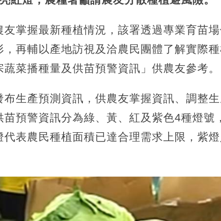
農友掌握最新種植情況，該署透過專業育苗場
形，再輔以產地訪視及洽農民團體了解實際種
宗蔬菜播種量及供苗預警資訊」供農友參考。
發布生產預測資訊，供農友掌握資訊、調整生
供苗預警資訊分為綠、黃、紅及紫色4種燈號
燈代表農民種植面積已達合理需求上限，紫燈