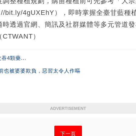
度調整種植規劃，購苗種植前可先參考「大宗
//bit.ly/4gUXEhY），即時掌握全臺甘
適時透過官網、簡訊及社群媒體等多元管道發
CTWANT）
4顆藥...
前也被婆婆欺負，惡習太令人作嘔
ADVERTISEMENT
下一頁