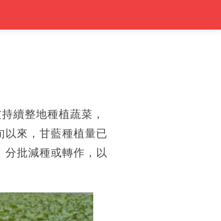
友持續整地種植蔬菜，
旬以來，甘藍種植量已
、分批減種或轉作，以