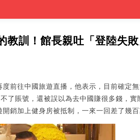
的教訓！館長親吐「登陸失敗
再度前往中國旅遊直播，他表示，目前確定無
開不了賬號，還被誤以為去中國賺很多錢，實
遊開銷加上健身房被抵制，一來一回差了幾百