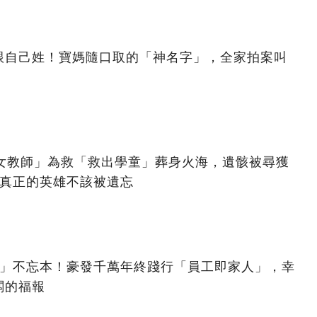
跟自己姓！寶媽隨口取的「神名字」，全家拍案叫
美女教師」為救「救出學童」葬身火海，遺骸被尋獲
：真正的英雄不該被遺忘
億」不忘本！豪發千萬年終踐行「員工即家人」，幸
闆的福報