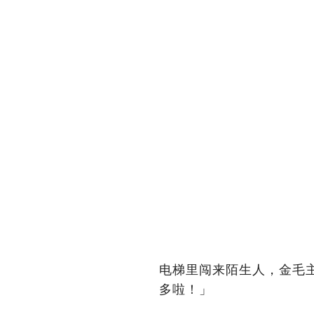
电梯里闯来陌生人，金毛
多啦！」