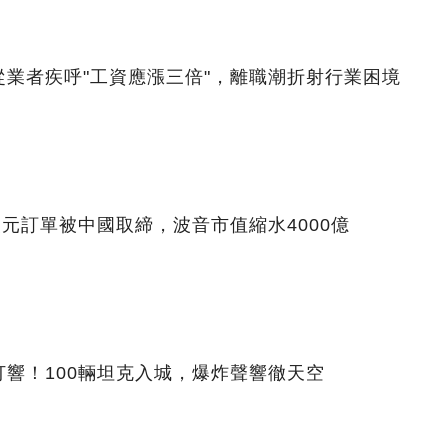
業者疾呼"工資應漲三倍"，離職潮折射行業困境
美元訂單被中國取締，波音市值縮水4000億
響！100輛坦克入城，爆炸聲響徹天空