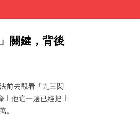
」關鍵，背後
法前去觀看「九三閱
際上他這一趟已經把上
萬。