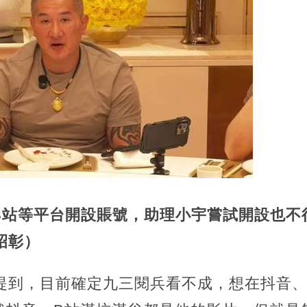
B站等平台開設賬號，助理小宇嘗試開設也不
名昭彰）
到，目前確定九三閱兵看不成，想在抖音、B站（