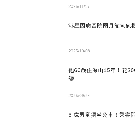
2025/11/17
港星因病留院兩月靠氧氣機
2025/10/08
他66歲住深山15年！花2
變
2025/09/24
5 歲男童獨坐公車！乘客