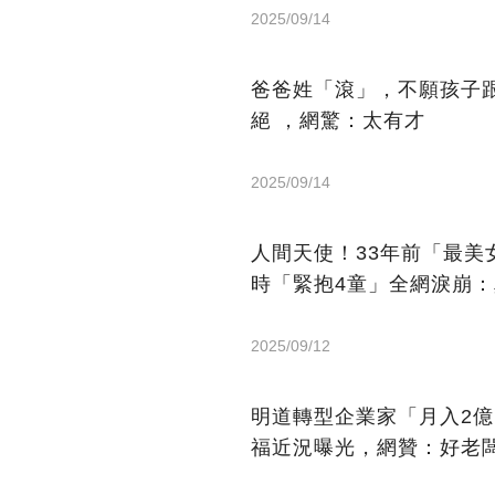
2025/09/14
爸爸姓「滾」，不願孩子
絕 ，網驚：太有才
2025/09/14
人間天使！33年前「最
時「緊抱4童」全網淚崩
2025/09/12
明道轉型企業家「月入2
福近況曝光，網贊：好老