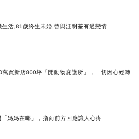
生活,81歲終生未婚,曾與汪明荃有過戀情
00萬買新店800坪「開動物庇護所」，一切因心經轉
問「媽媽在哪」，指向前方回應讓人心疼