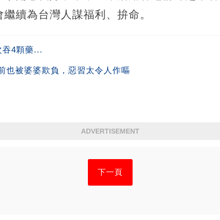
會繼續為台灣人謀福利、拚命。
4顆藥...
前也被婆婆欺負，惡習太令人作嘔
ADVERTISEMENT
下一頁