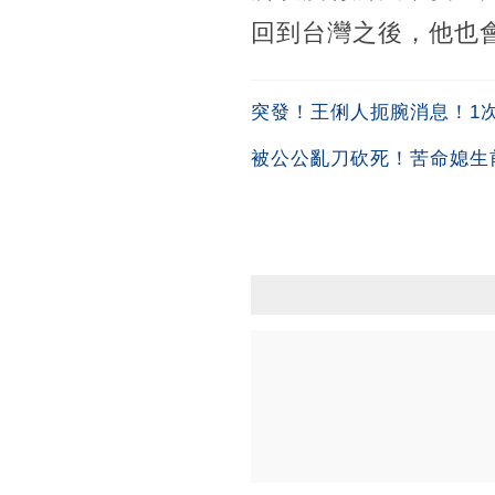
回到台灣之後，他也
突發！王俐人扼腕消息！1次吞
被公公亂刀砍死！苦命媳生