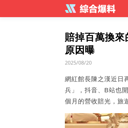
賠掉百萬換來
原因曝
2025/08/20
網紅館長陳之漢近日
兵」，抖音、B站也
個月的營收賠光，旅