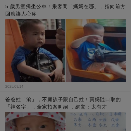
5 歲男童獨坐公車！乘客問「媽媽在哪」，指向前方
回應讓人心疼
2025/09/14
爸爸姓「滾」，不願孩子跟自己姓！寶媽隨口取的
「神名字」，全家拍案叫絕 ，網驚：太有才