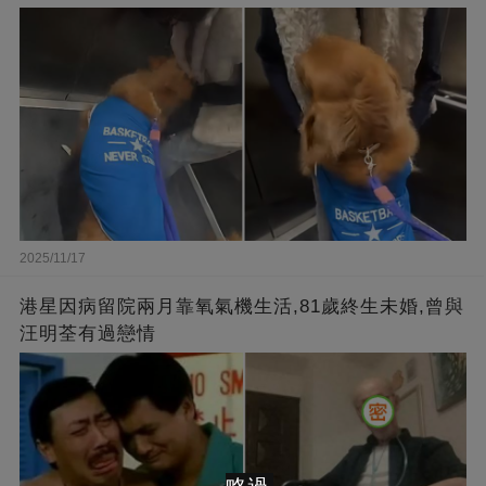
2025/11/17
港星因病留院兩月靠氧氣機生活,81歲終生未婚,曾與
汪明荃有過戀情