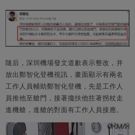
隨后，深圳機場發文道歉表示整改，并
放出鄭智化登機視訊，畫面顯示有兩名
工作人員輔助鄭智化登機，先是工作人
員推他至艙門，接著攙扶他拄著拐杖走
進機艙，進艙的對面有工作人員接應。