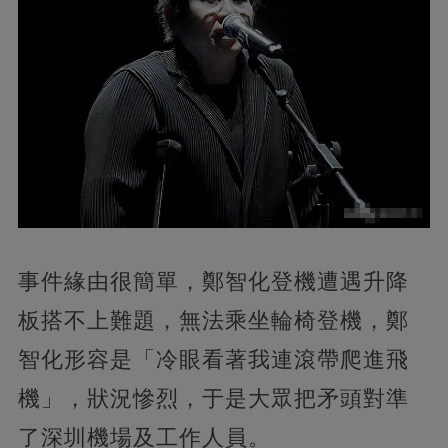
事件緣由很簡單，鄭智化登機遭遇升降
板搭不上難題，無法乘坐輪椅登機，鄭
智化形容是「冷眼看著我連滾帶爬進飛
機」，狀況慘烈，于是大眾把矛頭對準
了深圳機場及工作人員。