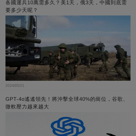
各國運兵10萬需多久？美1天，俄3天，中國到底需
要多少天呢？
2024/05/21
GPT-4o遙遙領先！將沖擊全球40%的崗位，谷歌、
微軟壓力越來越大