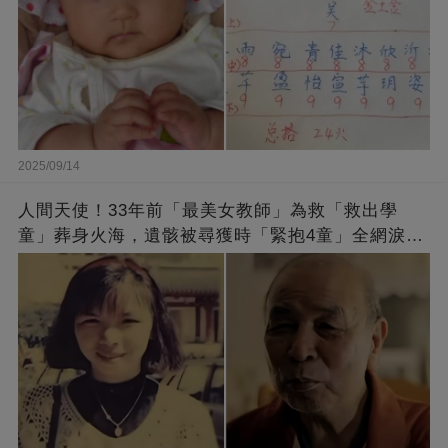
2025/09/14
人間天使！33年前「最美女教師」為救「救出學
童」葬身火海，遺骸被尋獲時「緊抱4童」全網淚
崩：真正的英雄不該被遺忘