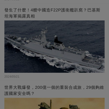
發生了什麼！4艘中國造F22P護衛艦趴窩？巴基斯
坦海軍揭露真相
2024/05/21
世界大戰爆發，200億一個的重裝合成旅，29個夠維
護國家安全嗎？