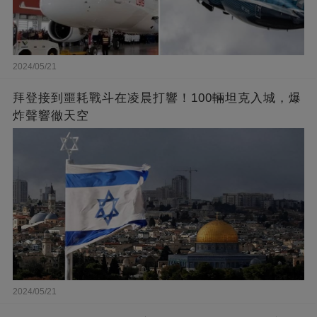
2024/05/21
拜登接到噩耗戰斗在凌晨打響！100輛坦克入城，爆
炸聲響徹天空
2024/05/21