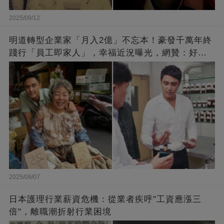
2025/09/12
明道轉型企業家「月入2億」不忘本！豪發千萬年終
踐行「員工即家人」，幸福近況曝光，網贊：好老
闆的福報
2025/09/07
日本護理行業薪資危機：從業者疾呼"工資應漲三
倍"，離職潮折射行業困境