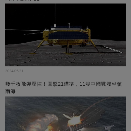
2024/05/21
幾千枚飛彈壓陣！鷹擊21瞄準，11艘中國戰艦坐鎮
南海