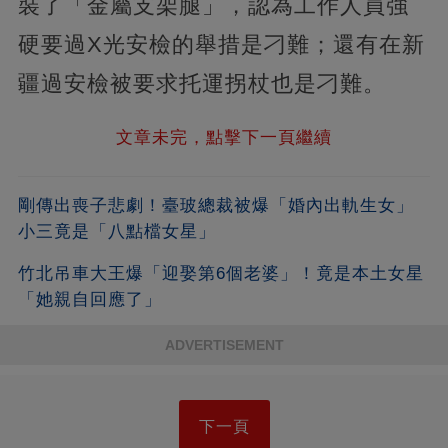
裝了「金屬支架腿」，認為工作人員強
硬要過X光安檢的舉措是刁難；還有在新
疆過安檢被要求托運拐杖也是刁難。
文章未完，點擊下一頁繼續
剛傳出喪子悲劇！臺玻總裁被爆「婚內出軌生女」
小三竟是「八點檔女星」
竹北吊車大王爆「迎娶第6個老婆」！竟是本土女星
「她親自回應了」
ADVERTISEMENT
下一頁