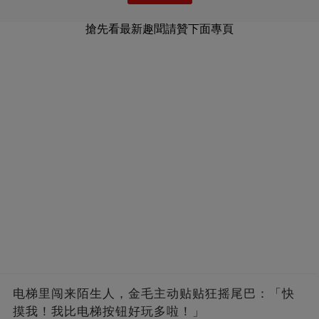
搶先看最新趣聞請贊下面專頁
电梯里闯来陌生人，金毛主动贴贴狂摇尾巴：「快
摸我！我比电梯按钮好玩多啦！」