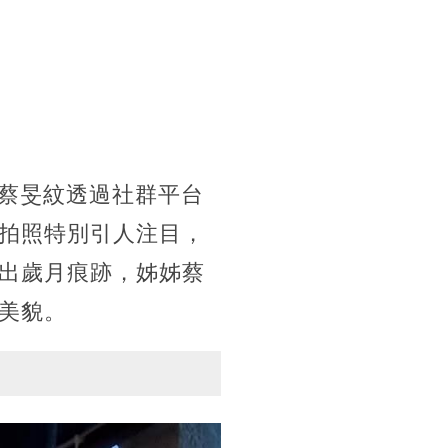
姊蔡旻紋透過社群平台
拍照特別引人注目，
出歲月痕跡，姊姊蔡
美貌。