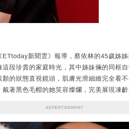
ETtoday新聞雲》報導，蔡依林的45歲姊
錄這段珍貴的家庭時光，其中姊妹倆的同框自
素顏的狀態直視鏡頭，肌膚光滑細緻完全看不
，戴著黑色毛帽的她笑容燦爛，完美展現凍齡
ADVERTISEMENT