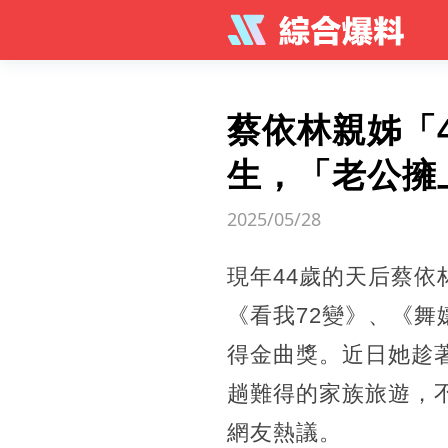
蔡依林親姊「
生，「老公擁
2025/05/28
現年44歲的天后蔡依
《看我72變》、《
得金曲獎。近日她趁
趟難得的家族旅遊，
網友熱議。