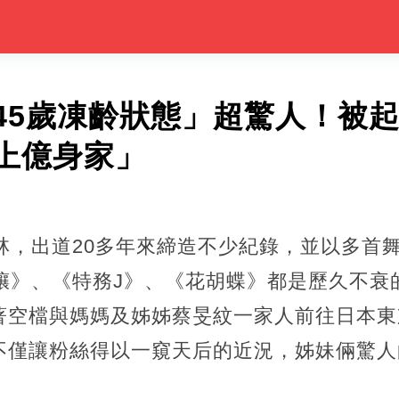
45歲凍齡狀態」超驚人！被
上億身家」
林，出道20多年來締造不少紀錄，並以多首
舞孃》、《特務J》、《花胡蝶》都是歷久不衰
著空檔與媽媽及姊姊蔡旻紋一家人前往日本東
不僅讓粉絲得以一窺天后的近況，姊妹倆驚人