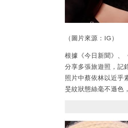
（圖片來源：IG）
根據《今日新聞》、《
分享多張旅遊照，記
照片中蔡依林以近乎
旻紋狀態絲毫不遜色