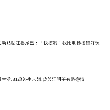
主动贴贴狂摇尾巴：「快摸我！我比电梯按钮好玩
生活,81歲終生未婚,曾與汪明荃有過戀情