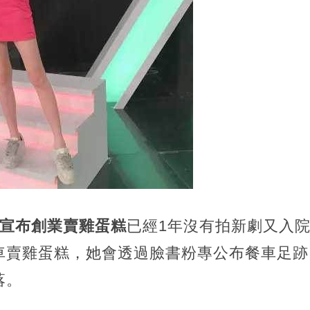
，宣布創業賣雞蛋糕
已經1年沒有拍新劇又入
車賣雞蛋糕，她會透過臉書粉專公布餐車足跡
落。