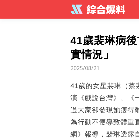
41歲裴琳病
實情況」
2025/08/21
41歲的女星裴琳（
演《戲說台灣》、《
過大家卻發現她瘦得
為行動不便導致體重
網》報導，裴琳透露