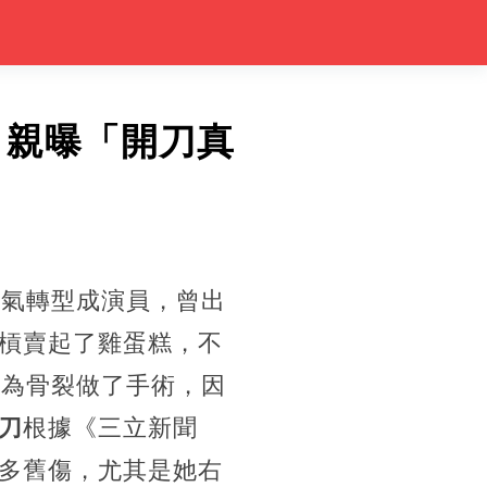
，親曝「開刀真
景氣轉型成演員，曾出
槓賣起了雞蛋糕，不
因為骨裂做了手術，因
刀
根據《三立新聞
多舊傷，尤其是她右