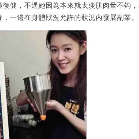
極復健，不過她因為本來就太瘦肌肉量不夠，
養，一邊在身體狀況允許的狀況內發展副業。