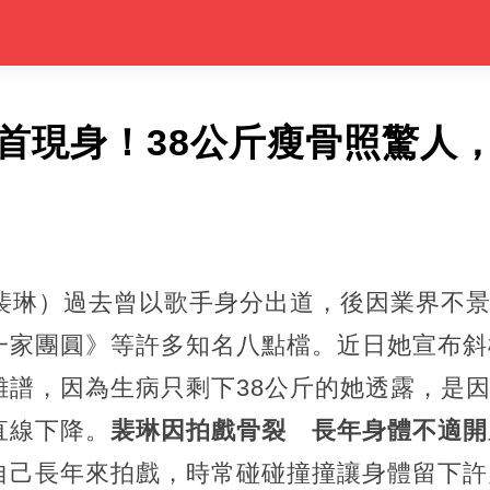
後首現身！38公斤瘦骨照驚人
蔡裴琳）過去曾以歌手身分出道，後因業界不
一家團圓》等許多知名八點檔。近日她宣布斜
離譜，因為生病只剩下38公斤的她透露，是
直線下降。
裴琳因拍戲骨裂 長年身體不適開
自己長年來拍戲，時常碰碰撞撞讓身體留下許