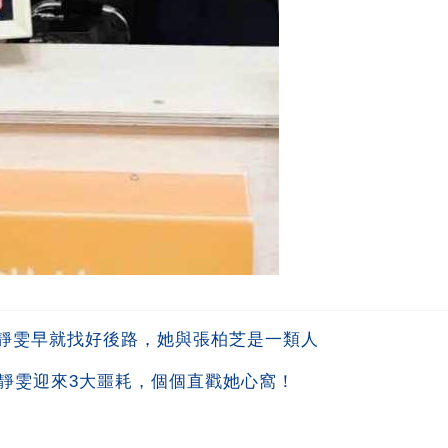
靜雯早就找好後路，她與張柏芝是一類人
賈靜雯迎來3大噩耗，個個直戳她心窩！