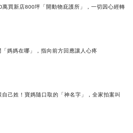
00萬買新店800坪「開動物庇護所」，一切因心經轉
問「媽媽在哪」，指向前方回應讓人心疼
跟自己姓！寶媽隨口取的「神名字」，全家拍案叫