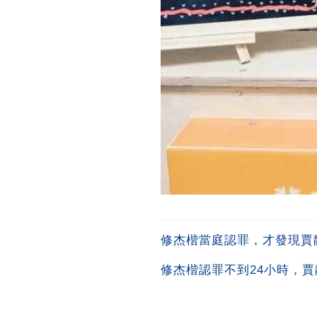
修杰楷當庭認罪，才發現賈
修杰楷認罪不到24小時，