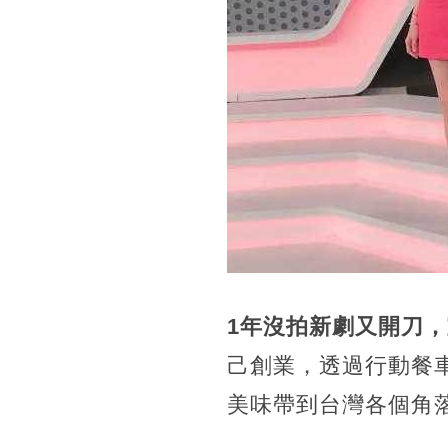
1年沒拍新劇又開刀
己創業，透過行動餐
美味帶到台灣各個角