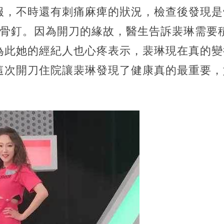
服，不時還有刺痛麻痺的狀況，檢查後發現是
根骨釘。因為開刀的緣故，醫生告訴裴琳需要
為此她的經紀人也心疼表示，裴琳現在真的變
這次開刀住院讓裴琳發現了健康真的最重要，