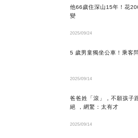
他66歲住深山15年！花2
變
2025/09/24
5 歲男童獨坐公車！乘客
2025/09/14
爸爸姓「滾」，不願孩子
絕 ，網驚：太有才
2025/09/14