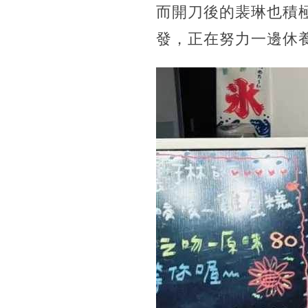
而開刀後的裴琳也積
發，正在努力一邊休