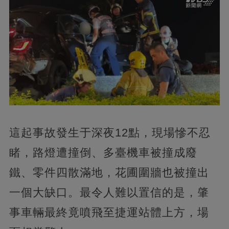
這起事故發生于深夜12點，現場慘不忍
睹，路燈遭撞倒、多臺機車被撞成廢
鐵、零件四散滿地，花圃圍牆也被撞出
一個大缺口。最令人難以置信的是，肇
事車輛最終竟噴飛至捷運站體上方，場