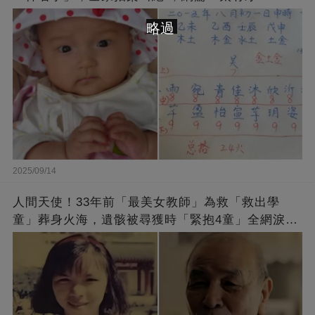
略過
2025/09/14
人間天使！33年前「最美女教師」為救「救出學
童」葬身火海，遺骸被尋獲時「緊抱4童」全網淚
崩：真正的英雄不該被遺忘