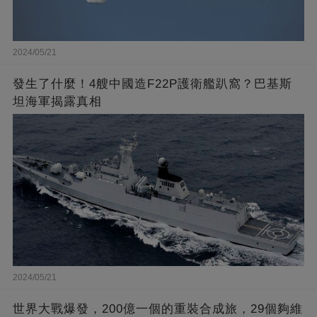
2024/05/21
發生了什麼！4艘中國造F22P護衛艦趴窩？巴基斯
坦海軍揭露真相
2024/05/21
世界大戰爆發，200億一個的重裝合成旅，29個夠維