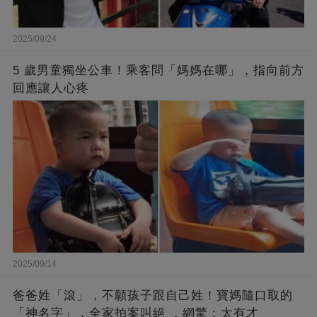
2025/09/24
5 歲男童獨坐公車！乘客問「媽媽在哪」，指向前方
回應讓人心疼
2025/09/14
爸爸姓「滾」，不願孩子跟自己姓！寶媽隨口取的
「神名字」，全家拍案叫絕 ，網驚：太有才