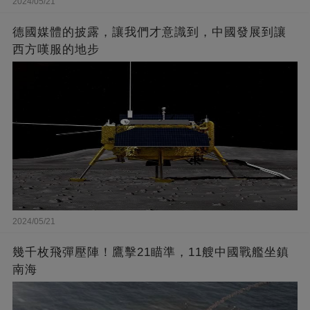
2024/05/21
德國媒體的披露，讓我們才意識到，中國發展到讓
西方嘆服的地步
2024/05/21
幾千枚飛彈壓陣！鷹擊21瞄準，11艘中國戰艦坐鎮
南海