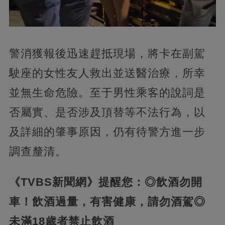
警消獲報後迅速趕抵現場，將卡在副駕
駛座的女性友人救出並送醫治療，所幸
並無生命危險。至于男性乘客的說詞是
否屬實、是否涉及頂替等不法行為，以
及詳細的肇事原因，仍有待警方進一步
調查釐清。
《TVBS新聞網》提醒您：◎飲酒勿開
車！飲酒過量，有害健康，請勿酒駕◎
未滿18歲者禁止飲酒