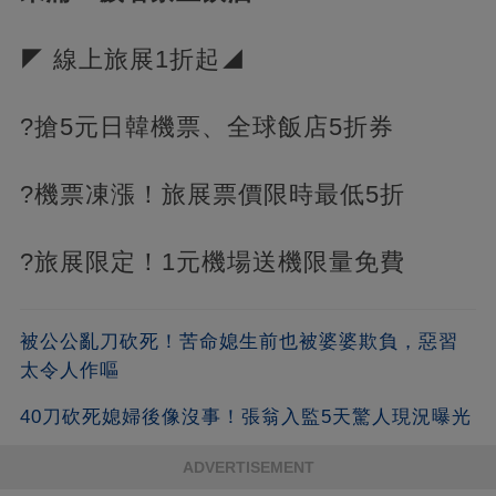
◤ 線上旅展1折起◢
?搶5元日韓機票、全球飯店5折券
?機票凍漲！旅展票價限時最低5折
?旅展限定！1元機場送機限量免費
被公公亂刀砍死！苦命媳生前也被婆婆欺負，惡習
太令人作嘔
40刀砍死媳婦後像沒事！張翁入監5天驚人現況曝光
ADVERTISEMENT