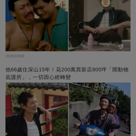
2025/10/08
他66歲住深山15年！花200萬買新店800坪「開動物
庇護所」，一切因心經轉變