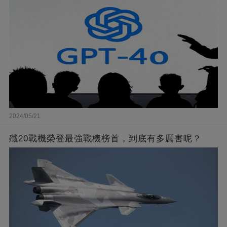
2024/05/21
殲20戰機榮登最強戰機榜首，到底有多厲害呢？