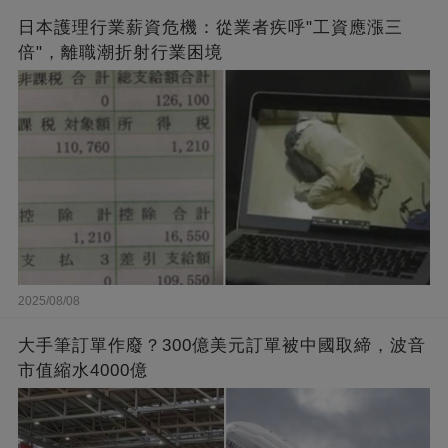
日本護理行業薪資危機：從業者疾呼"工資應漲三
倍"，離職潮折射行業困境
2025/08/08
大手筆訂單作廢？300億美元訂單被中國取締，波音
市值縮水4000億