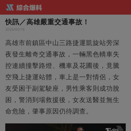
快訊／高雄嚴重交通事故！
2026/05/16
高雄市前鎮區中山三路捷運凱旋站旁深
夜發生離奇交通事故，一輛黑色轎車失
控連續撞擊路燈、機車及花圃後，竟騰
空飛上捷運站體，車上是一對情侶，女
友受困于副駕駛座，男性乘客則成功脫
困，警消到場救援後，女友送醫並無生
命危險，肇事原因仍待調查。