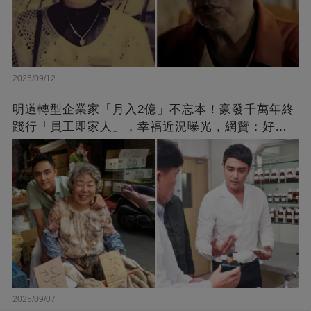
2025/09/12
明道轉型企業家「月入2億」不忘本！豪發千萬年終
踐行「員工即家人」，幸福近況曝光，網贊：好老
闆的福報
2025/09/07