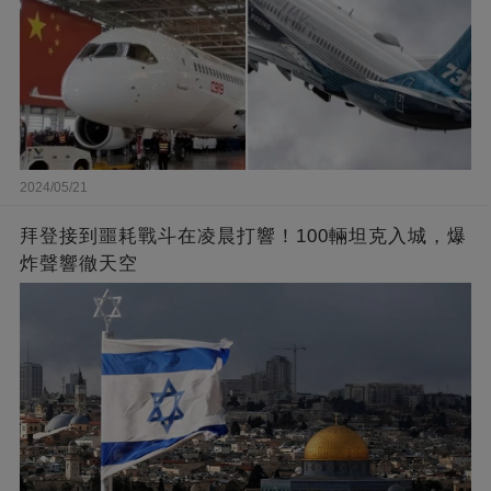
2024/05/21
拜登接到噩耗戰斗在凌晨打響！100輛坦克入城，爆
炸聲響徹天空