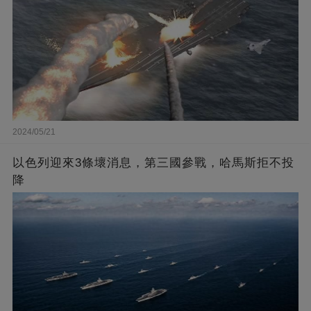
2024/05/21
以色列迎來3條壞消息，第三國參戰，哈馬斯拒不投
降