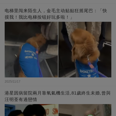
电梯里闯来陌生人，金毛主动贴贴狂摇尾巴：「快
摸我！我比电梯按钮好玩多啦！」
2025/11/17
港星因病留院兩月靠氧氣機生活,81歲終生未婚,曾與
汪明荃有過戀情