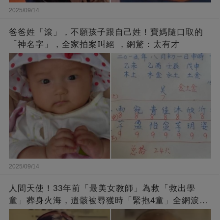
2025/09/14
爸爸姓「滾」，不願孩子跟自己姓！寶媽隨口取的
「神名字」，全家拍案叫絕 ，網驚：太有才
2025/09/14
人間天使！33年前「最美女教師」為救「救出學
童」葬身火海，遺骸被尋獲時「緊抱4童」全網淚
崩：真正的英雄不該被遺忘