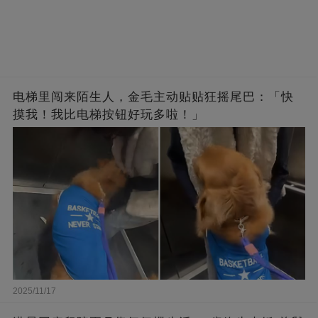
电梯里闯来陌生人，金毛主动贴贴狂摇尾巴：「快
摸我！我比电梯按钮好玩多啦！」
2025/11/17