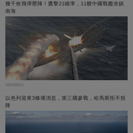
幾千枚飛彈壓陣！鷹擊21瞄準，11艘中國戰艦坐鎮
南海
2024/05/21
以色列迎來3條壞消息，第三國參戰，哈馬斯拒不投
降