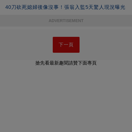
40刀砍死媳婦後像沒事！張翁入監5天驚人現況曝光
ADVERTISEMENT
下一頁
搶先看最新趣聞請贊下面專頁