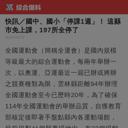
快訊／國中、國小「停課1週」！ 這縣
市免上課，197所全停了
2025/10/12
全國運動會（簡稱全運會）是國內規模
等級最大的綜合運動會，每兩年舉辦一
次，以奧運、亞運最近一屆已辦或將辦
之競賽種類為限，雲林縣距離94年辦理
全國運動會至今已歷時20年，為了確保
114年全國運動會的舉辦品質，自獲教育
部核定後即著手盤點縣內各運動場館，