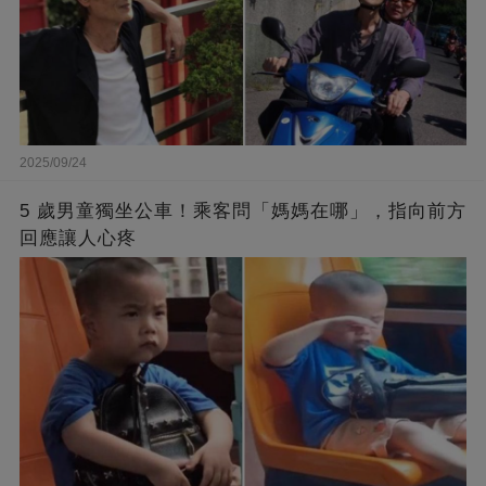
2025/09/24
5 歲男童獨坐公車！乘客問「媽媽在哪」，指向前方
回應讓人心疼