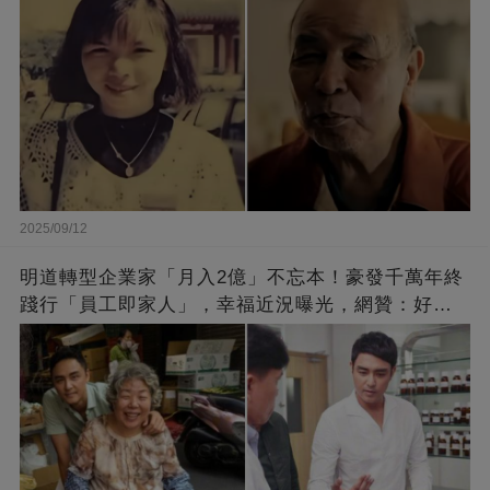
2025/09/12
明道轉型企業家「月入2億」不忘本！豪發千萬年終
踐行「員工即家人」，幸福近況曝光，網贊：好老
闆的福報