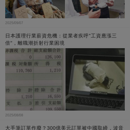
2025/09/07
日本護理行業薪資危機：從業者疾呼"工資應漲三
倍"，離職潮折射行業困境
2025/08/08
大手筆訂單作廢？300億美元訂單被中國取締，波音