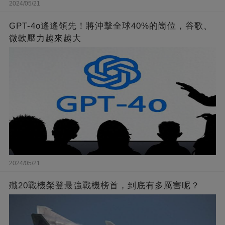
2024/05/21
GPT-4o遙遙領先！將沖擊全球40%的崗位，谷歌、
微軟壓力越來越大
2024/05/21
殲20戰機榮登最強戰機榜首，到底有多厲害呢？