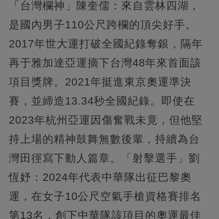
「台灣欄神」陳奎儒：來自雲林四湖，
是國內男子110公尺跨欄的頂尖好手。
2017年世大運打破全國紀錄奪銀，隔年
再于雅加達亞運摘下台灣48年來首面該
項目獎牌。2021年挺進東京奧運準決
賽，並締造13.34秒全國紀錄。即使在
2023年杭州亞運因傷奮戰未竟，但他堅
持上場的精神鼓舞無數後輩，持續為台
灣田徑寫下動人篇章。「射擊選手」劉
恆妤：2024年代表中華隊出征巴黎奧
運，在女子10公尺空氣手槍資格賽排名
第13名，創下中華隊該項目的奧運最佳