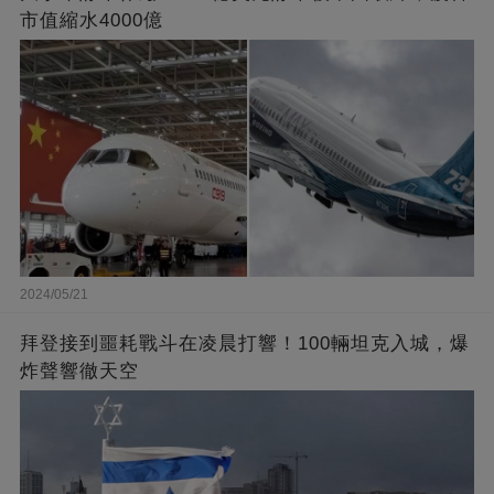
市值縮水4000億
2024/05/21
拜登接到噩耗戰斗在凌晨打響！100輛坦克入城，爆
炸聲響徹天空