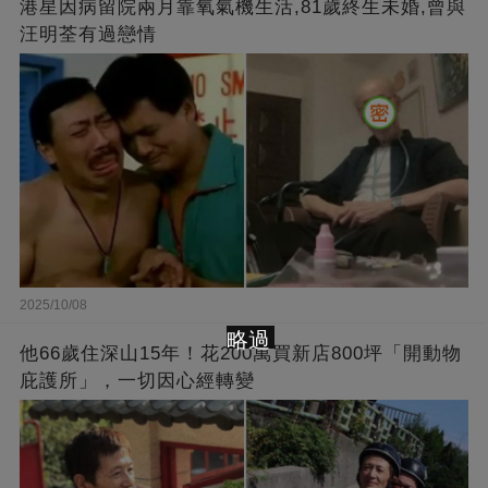
港星因病留院兩月靠氧氣機生活,81歲終生未婚,曾與
汪明荃有過戀情
2025/10/08
略過
他66歲住深山15年！花200萬買新店800坪「開動物
庇護所」，一切因心經轉變