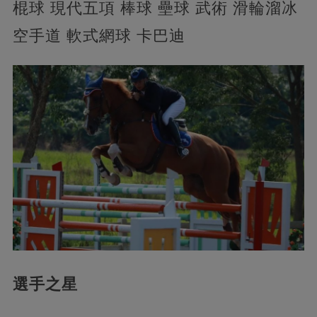
棍球 現代五項 棒球 壘球 武術 滑輪溜冰
空手道 軟式網球 卡巴迪
選手之星