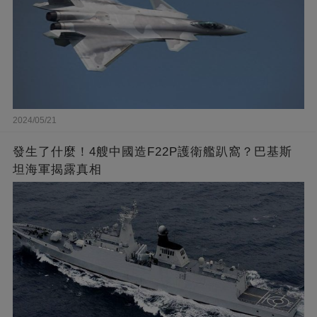
2024/05/21
發生了什麼！4艘中國造F22P護衛艦趴窩？巴基斯
坦海軍揭露真相