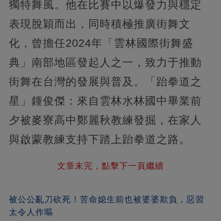
獨特舞風。他在比賽中以爆發力與穩定
表現脫穎而出，同時積極推廣街舞文
化，曾擔任2024年「雲林國際街舞盛
典」南部地區發起人之一，致力于推動
街舞在台灣的發展與普及。「跆拳道之
星」鍾俊傑：來自雲林水林國中畢業前
夕被麥寮高中鄭麗秋教練發掘，在家人
與啟蒙教練支持下踏上跆拳道之路。
文章未完，點擊下一頁繼續
被公公亂刀砍死！苦命媳生前也被婆婆欺負，惡習
太令人作嘔