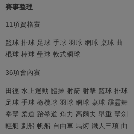
賽事整理
11項資格賽
籃球 排球 足球 手球 羽球 網球 桌球 曲
棍球 棒球 壘球 軟式網球
36項會內賽
田徑 水上運動 體操 射箭 射擊 籃球 排球
足球 手球 橄欖球 羽球 網球 桌球 霹靂舞
拳擊 柔道 跆拳道 角力 高爾夫 舉重 擊劍
輕艇 劃船 帆船 自由車 馬術 鐵人三項 曲