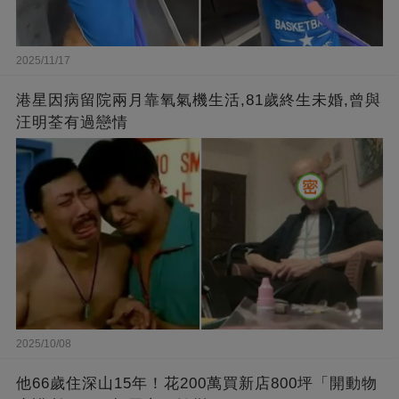
2025/11/17
港星因病留院兩月靠氧氣機生活,81歲終生未婚,曾與
汪明荃有過戀情
2025/10/08
他66歲住深山15年！花200萬買新店800坪「開動物