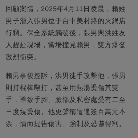
回顧案情，2025年4月11日凌晨，賴姓
男子潛入張男位于台中美村路的火鍋店
行竊。保全系統觸發後，張男與洪姓友
人趕赴現場，當場撞見賴男，雙方爆發
激烈衝突。
賴男事後控訴，洪男徒手攻擊他，張男
則持棍棒毆打，甚至用熱湯燙傷其雙
手，導致手腳、臉部及私密處受有二至
三度燒燙傷。他更聲稱遭逼簽百萬元本
票，憤而提告傷害、強制及恐嚇得利。