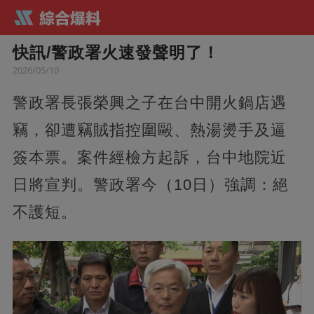
快訊/警政署火速發聲明了！
2026/05/10
警政署長張榮興之子在台中開火鍋店遇
竊，卻遭竊賊指控圍毆、熱湯燙手及逼
簽本票。案件經檢方起訴，台中地院近
日將宣判。警政署今（10日）強調：絕
不護短。