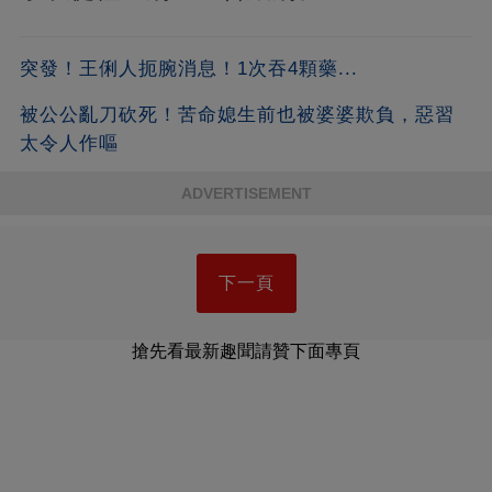
突發！王俐人扼腕消息！1次吞4顆藥...
被公公亂刀砍死！苦命媳生前也被婆婆欺負，惡習
太令人作嘔
ADVERTISEMENT
下一頁
搶先看最新趣聞請贊下面專頁