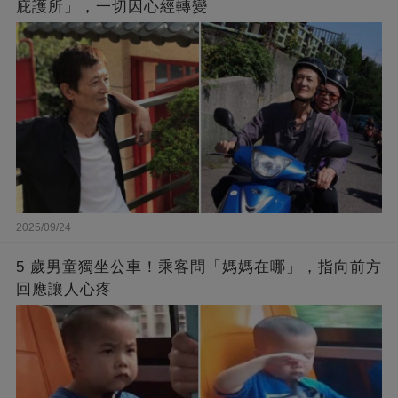
庇護所」，一切因心經轉變
2025/09/24
5 歲男童獨坐公車！乘客問「媽媽在哪」，指向前方
回應讓人心疼