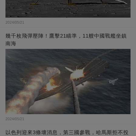
2024/05/21
幾千枚飛彈壓陣！鷹擊21瞄準，11艘中國戰艦坐鎮
南海
2024/05/21
以色列迎來3條壞消息，第三國參戰，哈馬斯拒不投