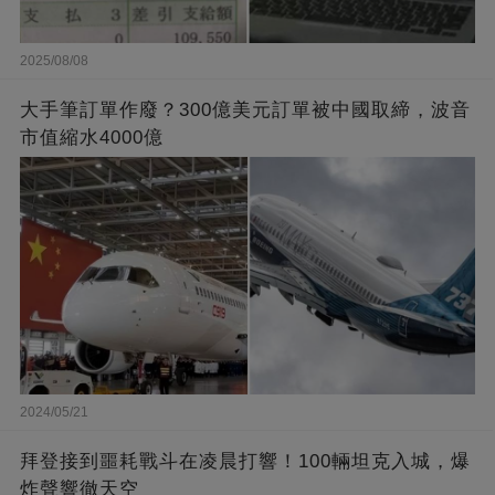
2025/08/08
大手筆訂單作廢？300億美元訂單被中國取締，波音
市值縮水4000億
2024/05/21
拜登接到噩耗戰斗在凌晨打響！100輛坦克入城，爆
炸聲響徹天空