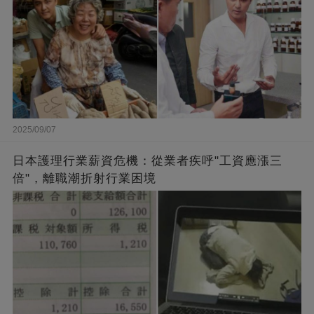
2025/09/07
日本護理行業薪資危機：從業者疾呼"工資應漲三
倍"，離職潮折射行業困境