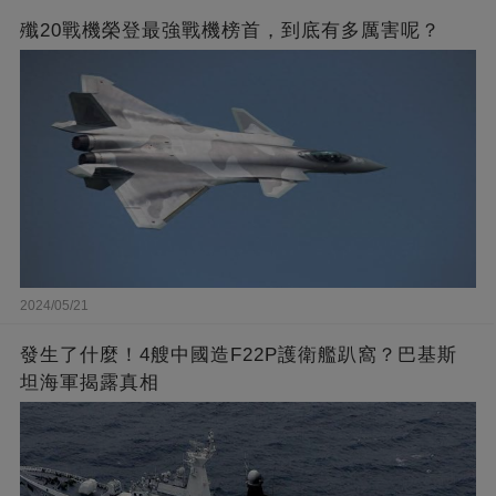
殲20戰機榮登最強戰機榜首，到底有多厲害呢？
2024/05/21
發生了什麼！4艘中國造F22P護衛艦趴窩？巴基斯
坦海軍揭露真相