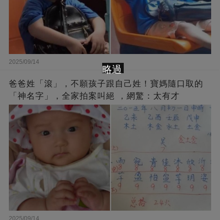
2025/09/14
略過
爸爸姓「滾」，不願孩子跟自己姓！寶媽隨口取的
「神名字」，全家拍案叫絕 ，網驚：太有才
2025/09/14