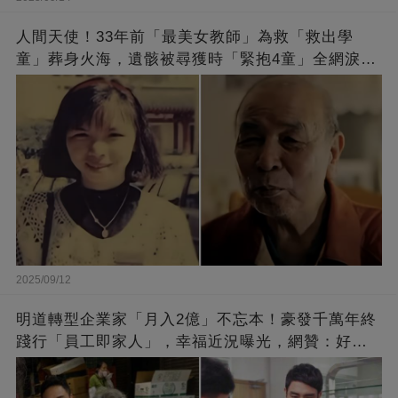
人間天使！33年前「最美女教師」為救「救出學
童」葬身火海，遺骸被尋獲時「緊抱4童」全網淚
崩：真正的英雄不該被遺忘
2025/09/12
明道轉型企業家「月入2億」不忘本！豪發千萬年終
踐行「員工即家人」，幸福近況曝光，網贊：好老
闆的福報