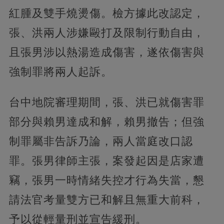
紅腫及雙手燒燙傷。檢方據此改認定，
張、洪兩人涉嫌毆打及限制行動自由，
且張男涉以熱湯造成傷害，遂依傷害與
強制罪將兩人起訴。
台中地院審理期間，張、洪已就傷害罪
部分與賴男達成和解，賴男撤告；但強
制罪屬非告訴乃論，兩人當庭改口認
罪。張男律師主張，案發起因是店家遭
竊，張男一時情緒失控才行為失當，懇
請法官考量雙方已和解且無重大前科，
予以從輕量刑並宣告緩刑。