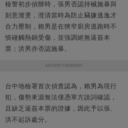
檢警初步偵辦時，張男否認持械施暴與
刻意潑燙，澄清當時為防止竊嫌逃逸才
合力壓制，賴男是在狹窄廚房逃跑時不
慎碰觸熱鍋受傷，並強調絕無逼簽本
票；洪男亦否認施暴。
ADVERTISEMENT
台中地檢署首次偵查認為，賴男為現行
犯，傷勢來源無法僅憑單方說詞確認，
且缺乏逼簽本票的證據，因此予以張、
洪不起訴處分。