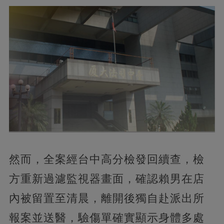
然而，全案經台中高分檢發回續查，檢
方重新過濾監視器畫面，確認賴男在店
內被留置至清晨，離開後獨自赴派出所
報案並送醫，驗傷單確實顯示身體多處