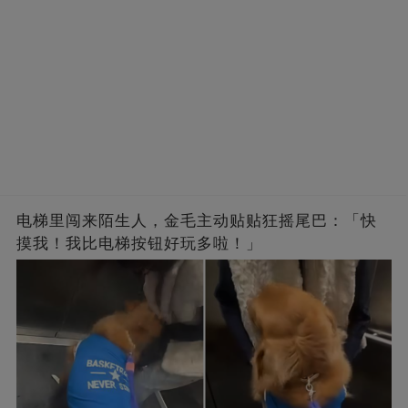
电梯里闯来陌生人，金毛主动贴贴狂摇尾巴：「快
摸我！我比电梯按钮好玩多啦！」